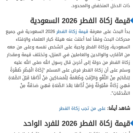
ذات الدخل المنخفض والمحدود.
قيمة زكاة الفطر 2026 السعودية
بدأ البحث على معرفة
قيمة زكاة الفطر
2026 السعودية في جميع
محركات البحث وفقاً لما أعلنت عنه هيئة كبار العلماء والإفتاء
السعودية، وزكاة الفطر واجبة على الشخص نفسه وعلى من معه
من الأقارب والوالدين والعاملين في المنزل، وتختلف قيمة ومقدار
زكاة الفطر من دولة إلى أخرىن قال رسول الله صلى الله عليه
وسلم على أن زكاة الفطر فرض على المسلم “زَكَاةَ الْفِطْرِ طُهْرَةً
لِلصَّائِمِ مِنْ اللَّغْوِ وَالرَّفَثِ وَطُعْمَةً لِلْمَسَاكِينِ مَنْ أَدَّاهَا قَبْلَ الصَّلاةِ
فَهِيَ زَكَاةٌ مَقْبُولَةٌ وَمَنْ أَدَّاهَا بَعْدَ الصَّلاةِ فَهِيَ صَدَقَةٌ مِنْ
الصَّدَقَاتِ”.
شاهد أيضًا:
على من تجب زكاة الفطر
قيمة زكاة الفطر 2026 للفرد الواحد