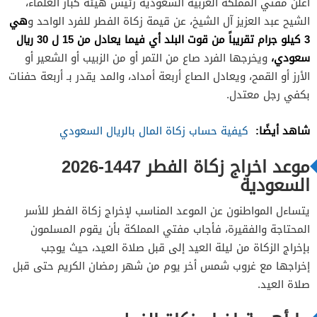
أعلن مفتي المملكة العربية السعودية رئيس هيئة كبار العلماء،
هي
الشيح عبد العزيز آل الشيخ، عن قيمة زكاة الفطر للفرد الواحد و
3 كيلو جرام تقريباً من قوت البلد أي فيما يعادل من 15 ل 30 ريال
سعودي،
ويخرجها الفرد صاع من التمر أو من الزبيب أو الشعير أو
الأرز أو القمح، ويعادل الصاع أربعة أمداد، والمد يقدر بـ أربعة حفنات
بكفي رجل معتدل.
شاهد أيضًا:
كيفية حساب زكاة المال بالريال السعودي
موعد اخراج زكاة الفطر 1447-2026
السعودية
يتساءل المواطنون عن الموعد المناسب لإخراج زكاة الفطر للأسر
المحتاجة والفقيرة، فأجاب مفتي المملكة بأن يقوم المسلمون
بإخراج الزكاة من ليلة العيد إلى قبل صلاة العيد، حيث يوجب
إخراجها مع غروب شمس أخر يوم من شهر رمضان الكريم حتى قبل
صلاة العيد.