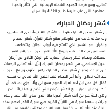
تعالى، وهو فرصة لتجديد الشحنة الإيمانية التي تتأثر بالحياة
المعاصرة التي غلب عليها طابع الغفلة والنسيان.
شهر رمضان المبارك
إن شهر رمضان المبارك هو أحد الأشهر العظيمة لدى المسلمين،
وله مكانة خاصة في قلوبهم فهو شهر القرآن، شهر الصيام
والقرآن، هو الشهر الذي تنفتح فيه أبواب الجنان، وتتضاعف
للمسلمين فيه الحسنات، ويرفع الله لهم الدرجات، ويغفر لهم
السيئات، وصيام شهر رمضان المبارك هو الركن الثاني من أركان
الدين الإسلامي، في شهر رمضان المبارك يُنزِّل الله تعالى الرحمات
على عباده، وصيام شهر رمضان المبارك يغفر الذنوب ويرفع الدرجات
عند الله تعالى، وأما أجر الصيام فقد اختص الله تعالى به نفسه
فقال كل عمل ابن آدم له إلا الصوم فهو لي وأنا أجزي به، كما أن
شهر رمضان المبارك بع العشر الأواخر التي تضم بينها ليلة القدر
وهي ليلةٌ خير من ألف شهر، أخبرنا بها النبي صلى الله عليه وسلم
ونزلت باسمها سورة في القرآن الكريم هي سورة القدر لعظم هذه
الليلة عند الله تعالى ففيها يغفر لعباده ويعتق رقابهم من النار