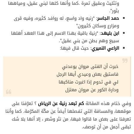
وتثليث وعقيق تمرة .كما وأنها كلها لبني عقيل، ومياهها
بثور”.
حمد الجاسر
: “رنيه واد واسع، له روافد كثيره، وفيه قرى
ومزارع وسكان كثيرون”
ابن بليهد
: “رنية باقية بهذا الاسم إلى هذا العهد أهلها
سبيع وهم بطن من بني عقيل”.
الراعي النميري
: حيث قال فيها:
خبرت أن الفتى مروان يوعدني
فاستبق بعض وعيدي أيها الرجل
لي في تدوم إذا اغبرت مناكبها
ودارة الكور عن مروان معتزل
كم تبعد رنية عن الرياض
وفي ختام هذه المقالة
؟ تعرّفنا على
موقعها، والمسافة التي تفصلها أيضاً عن مكّة المكرّمة. كما وأننا
تعرفنا على بعض ما قالوا فيها، من نثر وشعر ، إلا أنها بلا شك
تبقى أجمل من أن توصف.