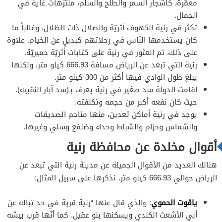
معمّرة، كأشجار السمر والطلح والسلم، منتزهات غاية في
الجمال.
تكثر في رنية الكهوف أثريّة والصلال ذات الظلال، وغالباً ما
كان يستخدمها النّاس في رحلاتهم كبديلٍ عن الخيام. علاوة
على ذلك، تم العثور في رنية على كتابات أثريّة حميريّة.
رنية التي تبعد عن الرياض مسافة 666.93 كيلو متر، ولكنها
يبلغ طول الوادي فيها أكثر من 300 كيلو متر.
أقامت الدولة سد صغير في رنية يعرف بـ(سد آبار النقبيه).
حيث كان نفعه أكبر من حجمه وتكلفته.
يوجد في رنية أماكن تعدين، منها مناجم الصديقات
والشماس وحزام والشباط وحداء وضلفع وسلي وغيرها.
أقوال مخلدة عن محافظة رنية
هنالك العديد من الأقوال الجميلة عن مدينة رنية التي تبعد عن
الرياض حوالي 666.93 كيلو متر. نذكرها على سبيل المثال:
ياقوت الحموي
: والذي قال عنها “رنية قرية في حد تباله عن
أبي الأشعث الكندي ويسكنها بنو عقيل. كما أنّها قرب بيشه