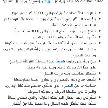
المقالة المعنونة كم تبعد رنية عن
الرياض
. وهي على سبيل المثال:
تبلغ مساحة محافظة رنية حوالي 62.000 كيلو متر مربّع.
بلغ عدد السكّان في مدينة رنية وبحسب إحصائيّة تعود لعام
2010 م حوالي 52.561 نسمة.
ترتفع عن مستوى سطح البحر حوالي 1000 متر تقريباً.
تضّم محافظة رنية حوالي 8005 من الأسر.
تمتاز محافظة رنية بأنّها مدينة تاريخيّة قديمة، حيث ذكرها
قدماء العلماء في صدر الإسلام. ومن أشهرهم علي الهجري،
وياقوت الحموي.
تقع رنية على طرف
هضبة نجد
الجنوبيّة الغربيّة، كما تقع
على خطّ العرض 21 درجة، وخط طور 42 درجة.
تشتهر محافظة رنية بزراعة النخيل.
يتّصف مناخ رنية بالصحراوي والقاري. بينما تضاريسها
متباينة ما بين
الصحراء
التي تغطّي معظم قضائها الإداري،
والحرات في جهتها الغربيّة والغربيّة الجنوبيّة.
تكثر في رنية الجبال الجرانيتيّة الناريّة، والتي تضفي جمالاً
خلاّباً، حيث تشكّل هذه الجبال وما يحيط بها من أشجار