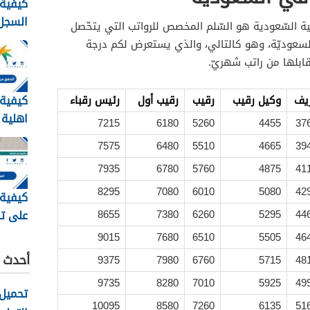
كيفية
السجل 
ية السّعودية هو السّلم المخصص للرواتب التي يتحّصل
برقم 
لسعوديّة، وهو كالتالي، والذي يستعرض لكم درجة
الهوية 48
قابلها من راتب شهريّ.
كيفية
يف
وكيل رقيب
رقيب
رقيب أول
رئيس رقباء
اهلية 
7215
6180
5260
4455
37
الاجتم
7575
6480
5510
4665
39
1448
7935
6780
5760
4875
41
8295
7080
6010
5080
42
كيفية
على تا
8655
7380
6260
5295
44
وزارة 
9015
7680
6510
5505
46
السعودية
أحدث ا
9375
7980
6760
5715
48
9735
8280
7010
5925
49
10095
8580
7260
6135
51