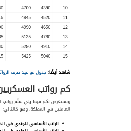
40
4700
4390
10
15
4845
4520
11
90
4990
4650
12
65
5135
4780
13
40
5280
4910
14
15
5425
5040
15
شاهد أيضًا
:
جدول مواعيد صرف الرواتب السعودية 2021 للقطاع ا
كم رواتب العسكريي
ونستعرض لكم فيما يلي سلّم رواتب ال
العاملين في المملكة، وهو كالتالي:
الراتب الأساسي للجندي في الدرج