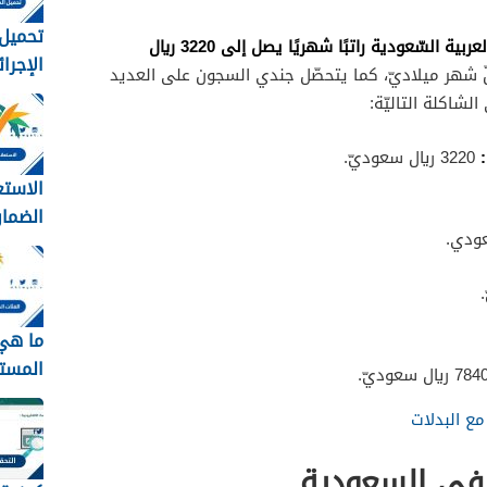
تحميل 
يتقاضى جندي السجون في المملكة العربية السّعودية راتبًا شهريًا يصل إلى 3220 ريال
ّ شهر ميلاديّ، كما يتحصّل جندي السجون على العديد
وزارة ال
الشاكلة التاليّة:
3220 ريال سعوديّ.
الاستع
الضمان
برقم اله
ما هي 
المست
الضمان
ع البدلات
الجديد 448
في السعودية