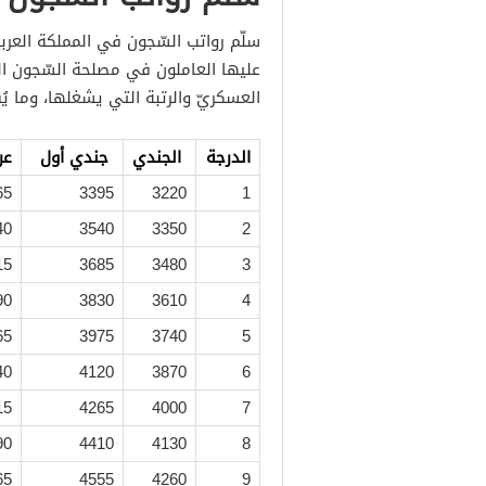
سلّم رواتب السّجون في المملكة العرب
عليها العاملون في مصلحة السّجون ا
العسكريّ والرتبة التي يشغلها، وما يُ
الدرجة
الجندي
جندي أول
عر
65
3395
3220
1
40
3540
3350
2
15
3685
3480
3
90
3830
3610
4
65
3975
3740
5
40
4120
3870
6
15
4265
4000
7
90
4410
4130
8
65
4555
4260
9