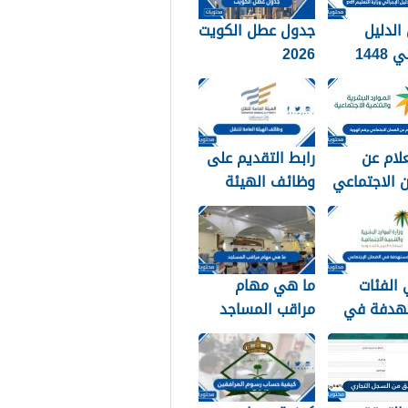
الدليل
جدول عطل الكويت
الإجرائي 1448
2026
تعليم pdf
لام عن
رابط التقديم على
 الاجتماعي
وظائف الهيئة
وية 1448
العامة للنقل 1448
في الرياض
الفئات
ما هي مهام
هدفة في
مراقب المساجد
 الإجتماعي
في السعودية
1
1448