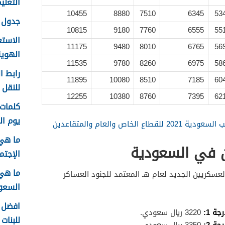
التعليم f
10455
8880
7510
6345
53
جدول ع
10815
9180
7760
6555
55
الاستع
11175
9480
8010
6765
56
الهوية 48
11535
9780
8260
6975
58
رابط ا
11895
10080
8510
7185
60
للنقل 1448 في الرياض
12255
10380
8760
7395
62
يوم الم
لخاص والعام والمتقاعدين
ما هي
ن في السعودية
الإجتما
ما هي
عسكريين الجديد لعام هـ المعتمد للجنود العساكر
السعودية
افضل ا
ة 1:
3220 ريال سعودي.
للبنات 1448