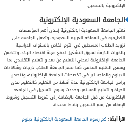
رسوم ماجستير الأمن السيبراني
الإلكترونية بالتفصيل.
رسوم ماجستير علوم البيانات الإلكترونية
الجامعة السعودية الإلكترونية
رسوم ماجستير كلية العلوم الصحية الجامعة
تعتبر الجامعة السعودية الإلكترونية إحدى أهم المؤسسات
السعودية الإلكترونية
التعليمية في المملكة العربية السعودية، وتعمل الجامعة على
رسوم ماجستير قانون الأعمال الدولي
تزويد الطلاب المسجلين في الترم الخاص بالسنوات الدراسية
رسوم ماجستير تقنيات الترجمة
بالخبرات اللازمة لسوق التشغيل لدفع عجلة اقتصاد البلاد، وتتضمن
الجامعة الإلكترونية نمطي التعليم عن بعد والتعليم التقليدي بما
رسوم ماجستير التنفيذي إدارة الأعمال
يسمى التعليم المدمج، كما تمنح الجامعة الطلاب درجات وشهادات
رسوم ماجستير التسويق الرقمي
الدبلوم والماجستير في تخصصات الجامعة الإلكترونية، وتتضمن
رسوم ماجستير المهن الطبية
برامج الجامعة الإلكترونية عدة أنماط من التعليم كالتعليم مدى
الحياة والتعليم المستمر، وحددت رسوم التسجيل في الجامعة
رسوم ماجستير التمريض
الإلكترونية من قبل الجامعة بالإضافة إلى شروط التسجيل وشروط
الإعفاء من رسم التسجيل بنقاط محددة.
اقرأ أيضًا:
كم رسوم الجامعة السعودية الإلكترونية دبلوم