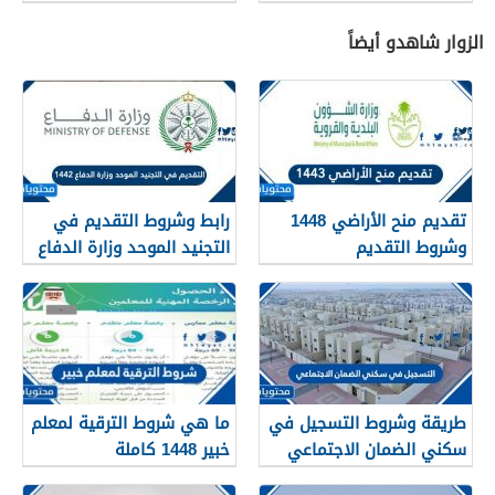
خدمات البوابة وشروط
القبول بالجامعة
الزوار شاهدو أيضاً
تقديم منح الأراضي 1448
رابط وشروط التقديم في
وشروط التقديم
التجنيد الموحد وزارة الدفاع
1448
طريقة وشروط التسجيل في
ما هي شروط الترقية لمعلم
سكني الضمان الاجتماعي
خبير 1448 كاملة
1448