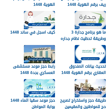
ريف برقم الهوية 1448
الهوية 1448
services.qiyas.sa
ما هو برنامج جدارة 3
كيف اسجل في ساند 1448
وطريقة تحظيث نظام جداره
1448
تحديث بيانات الصندوق
رابط حجز موعد مستشفى
العقاري برقم الهوية 1448
العسكري بجدة 1448
الرابط والخطوات
طريقة حجز واستخراج تصريح
حجز موعد سقيا الماء 1448
حج للمواطنين والمقيمين
بوابة المواطن