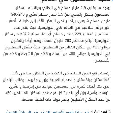
يوجد ما يقارب 1.9 مليار مسلم في العالم؛ وينقسم السكان
المسلمون بشكل رئيسي بين 1.5 مليار مسلم سنّي و 240-340
مليون مسلم شيعي، بينما ينتمي البعض الآخر إلى طوائف أصغر.
أكبر دولة إسلامية في العالم هي إندونيسيا، حيث يقدر عدد
المسلمين فيها بـ 229 مليون مسلم، أي ما نسبته 87.2٪ من سكان
إندونيسيا البالغ عددهم 263 مليون نسمة، وهم أيضًا يشكلون
حوالي 13٪ من سكان العالم من المسلمين. حيث يشكل المسلمون
في إندونيسيا حوالي 99٪ من السنة و 0.5٪ من الشيعة و 0.3٪ من
الأحمديين.
الإسلام هو الدين السائد في العديد من البلدان، بما في ذلك
أفغانستان وباكستان والصحراء الغربية وإيران وغيرها، وغالب البلدان
التي بها أعداد كبيرة من المسلمين تتواجد في إفريقيا والشرق
الأوسط وآسيا، وإن أي بلد يشكل فيه عدد السكان المسلمين 50٪
من عدد السكان الأصليين يعتبر دولة ذات أغلبية مسلمة.
شاهد أيضًا:
على ماذا يقوم الأساس الديني في المملكة العربية