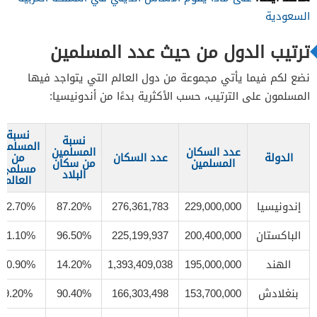
السعودية
ترتيب الدول من حيث عدد المسلمين
نضع لكم فيما يأتي مجموعة من دول العالم التي يتواجد فيها
المسلمون على الترتيب، حسب الأكثرية بدءًا من أندونيسيا:
نسبة
نسبة
المسلمين
عدد السكان
المسلمين
الدولة
عدد السكان
من
المسلمين
من سكان
مسلمي
البلاد
العالم
إندونيسيا
229,000,000
276,361,783
87.20%
12.70%
الباكستان
200,400,000
225,199,937
96.50%
11.10%
الهند
195,000,000
1,393,409,038
14.20%
10.90%
بنغلادش
153,700,000
166,303,498
90.40%
9.20%