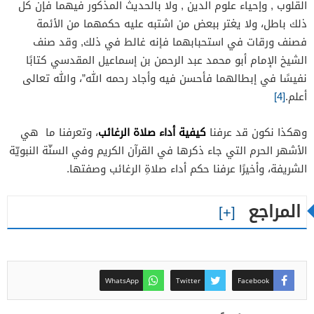
القلوب , وإحياء علوم الدين , ولا بالحديث المذكور فيهما فإن كل
ذلك باطل، ولا يغتر ببعض من اشتبه عليه حكمهما من الأئمة
فصنف ورقات في استحبابهما فإنه غالط في ذلك, وقد صنف
الشيخ الإمام أبو محمد عبد الرحمن بن إسماعيل المقدسي كتابًا
نفيسًا في إبطالهما فأحسن فيه وأجاد رحمه الله”، والله تعالى
أعلم.
[4]
كيفية أداء صلاة الرغائب
وهكذا نكون قد عرفنا
، وتعرفنا ما هي
الأشهر الحرم التي جاء ذكرها في القرآن الكريم وفي السنّة النبويّة
الشريفة، وأخيرًا عرفنا حكم أداء صلاةِ الرغائب وصفتها.
المراجع
WhatsApp
Twitter
Facebook