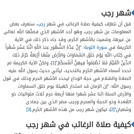
شهر رجب
قبل أن نتعرّف كيفية صلاة الرغائب في شهر
رجب
، سنعرف بعض
المعلومات عن شهر رجب، وهو أحد الأشهر الذي فضلّها الله تعالى
عن غيرها، وسُميت بالأشهر الحُرم، وقد جاء ذكر ذلك في الآية
الكريمة في
سورة التوبة
: “إِنَّ عِدَّةَ الشُّهُورِ عِندَ اللّهِ اثْنَا عَشَرَ شَهْراً
فِي كِتَابِ اللّهِ يَوْمَ خَلَقَ السَّمَاوَات وَالأَرْضَ مِنْهَا أَرْبَعَةٌ حُرُمٌ ذَلِكَ
الدِّينُ الْقَيِّمُ فَلاَ تَظْلِمُواْ فِيهِنَّ أَنفُسَكُمْ”
[1]
، ولكنّ الآية الكريمة لم
تحدد أسماء الأشهر الحُرم بالتحديد، ليأتي حديث رسول الله عليه
الصلاة والسّلام في حجة الوداع ليحدد الأشهر الحرم وذلك في قول
رسول الله: “إن الزمان قد استدار كهيئة يوم خلق السماوات
والأرض السنة اثنا عشر شهرا منها أربعة حرم ثلاث متواليات ذو
القَعدة وذو الحجة والمحرم ورجب مضر الذي بين جمادى
وشعبان”
[2]
، ليكون شهر رجب من هذه الأشهر الحُرم.
[3]
كيفية صلاة الرغائب في شهر رجب