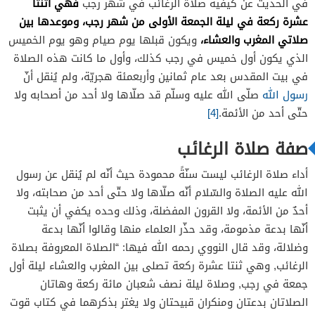
فهي اثنتا
في الحديث عن كيفية صلاة الرغائب في شهر رجب
عشرة ركعة في ليلة الجمعة الأولى من شهر رجب، وموعدها بين
صلاتي المغرب والعشاء،
ويكون قبلها يوم صيام وهو يوم الخميس
الذي يكون أول خميس في رجب كذلك، وأول ما كانت هذه الصلاة
في بيت المقدس بعد عام ثمانين وأربعمئة هجريّة، ولم يُنقل أنّ
رسول الله
صلّى الله عليه وسلّم قد صلّاها ولا أحد من أصحابه ولا
حتّى أحد من الأئمة.
[4]
صفة صلاة الرغائب
أداء صلاة الرغائب ليست سنّةً محمودة حيث أنّه لم يُنقل عن رسول
الله عليه الصلاة والسّلام أنّه صلّاها ولا حتّى أحد من صحابته، ولا
أحدٌ من الأئمة، ولا القرون المفضلة، وذلك وحده يكفي أن يثبت
أنّها بدعة مذمومة، وقد حذّر العلماء منها وقالوا أنّها بدعة
وضلالة، وقد قال النووي رحمه الله فيها: “الصلاة المعروفة بصلاة
الرغائب, وهي ثنتا عشرة ركعة تصلى بين المغرب والعشاء ليلة أول
جمعة في رجب, وصلاة ليلة نصف شعبان مائة ركعة وهاتان
الصلاتان بدعتان ومنكران قبيحتان ولا يغتر بذكرهما في كتاب قوت