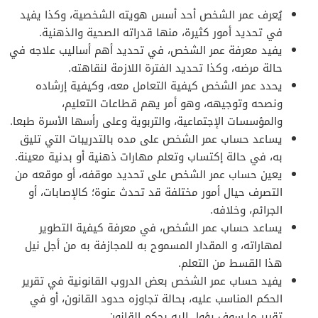
يُعرف عمر الشخص أحد أسس هويته الشخصية، وكذا يفيد
في تحديد أمور كثيرة، منها قدراته الصحية والذهنية.
يفيد معرفة عمر الشخص، في تحديد أهم أساليب علاجه في
حالة مرضه، وكذا تحديد الفترة اللازمة لنقاهته.
يحدد عمر الشخص كيفية التعامل معه، وكيفية إرشاده
ونصحه وتوجيهه، وهو أمر يهم قطاعات التعليم،
والمؤسسات الإجتماعية، والتربوية وعلى رأسها الأسرة طبعا.
يساعد حساب عمر الشخص على مده بالتدريبات التي تليق
به، في حالة إكتساب وتعلم مهارات ذهنية أو بدنية معينة.
يعين حساب عمر الشخص على تحديد موقفه، أو موقعه من
التصرف حيال أمور مختلفة قد تحدث عنوة؛ كالإصابات، أو
الجرائم، وخلافه.
يساعد حساب عمر الشخص، في معرفة كيفية التطوير
لمهاراته، و المقدار المسموح به للمجازفة به من أجل نيل
هذا القسط من التعلم.
يفيد حساب عمر الشخص بعض الدروب القانونية في تقرير
الحكم المناسب عليه، بحالة تجاوزه حدود القانون، أو في
تقرير ما سوف يؤول إليه بحكم القانون.