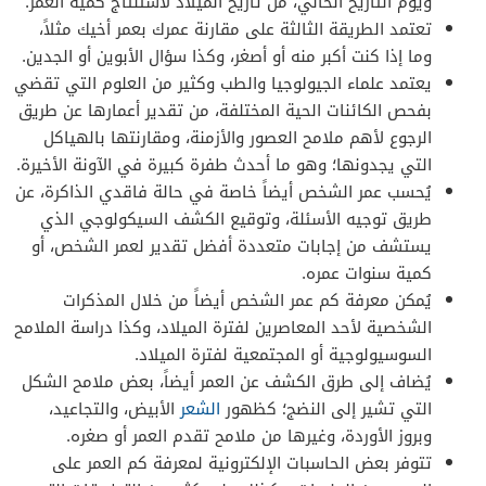
ويوم التاريخ الحالي، من تاريخ الميلاد لاستنتاج كمية العمر.
تعتمد الطريقة الثالثة على مقارنة عمرك بعمر أخيك مثلاً،
وما إذا كنت أكبر منه أو أصغر، وكذا سؤال الأبوين أو الجدين.
يعتمد علماء الجيولوجيا والطب وكثير من العلوم التي تقضي
بفحص الكائنات الحية المختلفة، من تقدير أعمارها عن طريق
الرجوع لأهم ملامح العصور والأزمنة، ومقارنتها بالهياكل
التي يجدونها؛ وهو ما أحدث طفرة كبيرة في الآونة الأخيرة.
يُحسب عمر الشخص أيضاً خاصة في حالة فاقدي الذاكرة، عن
طريق توجيه الأسئلة، وتوقيع الكشف السيكولوجي الذي
يستشف من إجابات متعددة أفضل تقدير لعمر الشخص، أو
كمية سنوات عمره.
يُمكن معرفة كم عمر الشخص أيضاً من خلال المذكرات
الشخصية لأحد المعاصرين لفترة الميلاد، وكذا دراسة الملامح
السوسيولوجية أو المجتمعية لفترة الميلاد.
يُضاف إلى طرق الكشف عن العمر أيضاً، بعض ملامح الشكل
التي تشير إلى النضج؛ كظهور
الشعر
الأبيض، والتجاعيد،
وبروز الأوردة، وغيرها من ملامح تقدم العمر أو صغره.
تتوفر بعض الحاسبات الإلكترونية لمعرفة كم العمر على