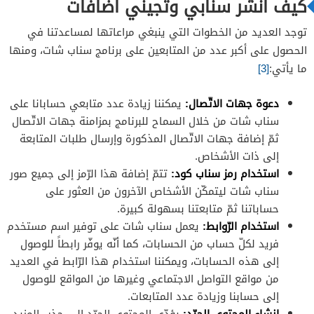
كيف انشر سنابي وتجيني اضافات
توجد العديد من الخطوات التي ينبغي مراعاتها لمساعدتنا في
الحصول على أكبر عدد من المتابعين على برنامج سناب شات، ومنها
ما يأتي:
[3]
دعوة جهات الاتّصال:
يمكننا زيادة عدد متابعي حسابانا على
سناب شات من خلال السماح للبرنامج بمزامنة جهات الاتّصال
ثمّ إضافة جهات الاتّصال المذكورة وإرسال طلبات المتابعة
إلى ذات الأشخاص.
استخدام رمز سناب كود:
تتمّ إضافة هذا الرّمز إلى جميع صور
سناب شات ليتمكّن الأشخاص الآخرون من العثور على
حساباتنا ثمّ متابعتنا بسهولة كبيرة.
استخدام الرّوابط:
يعمل سناب شات على توفير اسم مستخدم
فريد لكلّ حساب من الحسابات، كما أنّه يوفّر رابطاً للوصول
إلى هذه الحسابات، ويمكننا استخدام هذا الرّابط في العديد
من مواقع التواصل الاجتماعي وغيرها من المواقع للوصول
إلى حسابنا وزيادة عدد المتابعات.
إنشاء المحتوي الجيّد:
يؤدّي المحتوى الجيّد إلى جذب المزيد