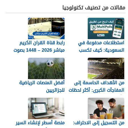
مقالات من تصنيف تكنولوجيا
استطلاعات مدفوعة في
رابط قناة القران الكريم
السعودية: كيف تكسب
مباشر 2026 – 1448 بصوت
المال مع MultiPolls
جميل
من الأهداف الحاسمة إلى
أفضل المنصات الرياضية
المفاجآت الكبرى: أكثر لحظات
للجزائريين
كأس العالم 2026 التي لا
تُنسى
من التسجيل إلى الاحتراف:
منصة أسطر لإنشاء السير