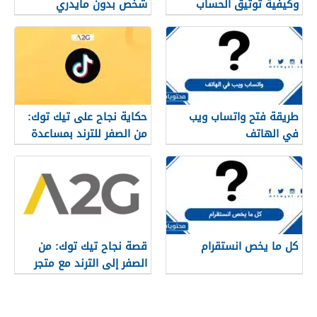
وكيفية توثيق الحساب
شخص بدون مايدري
بالنجمة
طريقة فتح واتساب ويب
حكاية نجاح على تيك توك:
في الهاتف
من الصفر للترند بمساعدة
متجر A2G
كل ما يخص انستقرام
قصة نجاح تيك توك: من
الصفر إلى الترند مع متجر
A2G