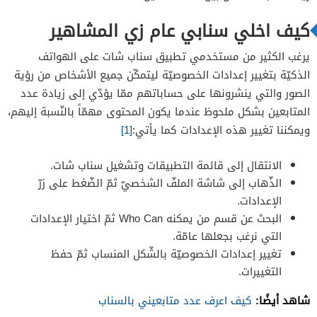
كيف اخلي سنابي عام زي المشاهير
يرغب الكثير من مستخدمي تطبيق سناب شات على الهواتف
الذكيّة بتغيير إعدادات الخصوصيّة ليتمكّن جميع الأشخاص من رؤية
الصور والتي ينشرونها على حساباتهم ممّا يؤدّي إلى زيادة عدد
المتابعين بشكل ملحوظ عندما يكون المحتوى مهمّاً بالنّسبة إليهم،
ويمكننا تغيير هذه الإعدادات كما يأتي:
[1]
الانتقال إلى قائمة التطبيقات وتشغيل سناب شات.
الذّهاب إلى شاشة الملفّ الشخصيّ ثمّ الضّغط على زرّ
الإعدادات.
البحث عن قسم من يمكنه Who Can ثمّ اختيار الإعدادات
التي نرغب بجعلها عامّة.
تغيير إعدادات الخصوصيّة بالشّكل المنساب ثمّ حفظ
التغييرات.
شاهد أيضًا:
كيف اعرف عدد متابعيني بالسناب