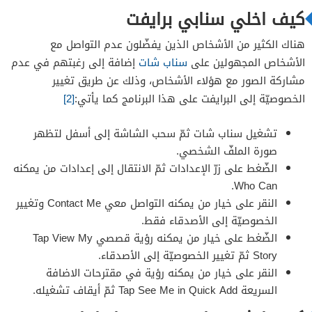
كيف اخلي سنابي برايفت
هناك الكثير من الأشخاص الذين يفضّلون عدم التواصل مع
الأشخاص المجهولين على
سناب شات
إضافة إلى رغبتهم في عدم
مشاركة الصور مع هؤلاء الأشخاص، وذلك عن طريق تغيير
الخصوصيّة إلى البرايفت على هذا البرنامج كما يأتي:
[2]
تشغيل سناب شات ثمّ سحب الشاشة إلى أسفل لتظهر
صورة الملفّ الشخصي.
الضّغط على زرّ الإعدادات ثمّ الانتقال إلى إعدادات من يمكنه
Who Can.
النقر على خيار من يمكنه التواصل معي Contact Me وتغيير
الخصوصيّة إلى الأصدقاء فقط.
الضّغط على خيار من يمكنه رؤية قصصي Tap View My
Story ثمّ تغيير الخصوصيّة إلى الأصدقاء.
النقر على خيار من يمكنه رؤية في مقترحات الاضافة
السريعة Tap See Me in Quick Add ثمّ أيقاف تشغيله.