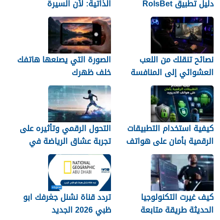
دليل تطبيق RolsBet
الذاتية: لأن السيرة
للمستخدمين السوريين
العشوائية لن تمنحك وظيفة
نصائح تنقلك من اللعب
الصورة التي يصنعها هاتفك
العشوائي إلى المنافسة
خلف ظهرك
كيفية استخدام التطبيقات
التحول الرقمي وتأثيره على
الرقمية بأمان على هواتف
تجربة عشاق الرياضة في
الأندرويد
الجزائر
كيف غيرت التكنولوجيا
تردد قناة نشنل جغرفك ابو
الحديثة طريقة متابعة
ظبي 2026 الجديد