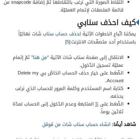
التقاط الصورة التي نرغب بالتقاطها ثمّ إضافة snapcode من
قائمة الملصقات لإتمام العمليّة.
كيف احذف سنابي
يمكننا اتّباع الخطوات الآتية
لحذف حساب سناب
شات نهائيّاً
باستخدام أحد متصفّحات الانترنت:
[5]
الانتقال إلى صفحة سناب شات الآتية “
من هنا
” ثمّ إتمام
عمليّة تسجيل الدّخول.
الضّغط على خيار حذف الحساب الخاصّ بي Delete my
Account.
كتابة اسم المستخدم وكلمة المرور للحساب الذي نرغب
بحذفه.
الضّغط على زرّ المتابعة وعدم الدّخول إلى الحساب لمدّة
ثلاثين يوماً.
شاهد أيضًا:
انشاء حساب سناب شات من قوقل