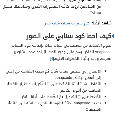
من المتابعين لرؤية كافّة المنشورات الأخرى ومتابعتها بشكل
مستمرّ.
شاهد أيضًا:
أهم مميزات سناب شات بلس
كيف احط كود سنابي على الصور
يقوم العدديد من مستخدمي سناب شات بإضافة كود النساب
snapcode الخاصّ بهم على جميع الصور لزيادة عدد المتابعين
بسرعة، وذلك باتّباع الخطوات الآتية:
[4]
الانتقال إلى تطبيق سناب شات ثمّ سحب الشاشة من أعلى
إلى أسفل ليظهر snapcode.
التقاط الشاشة ثمّ الضّغط على زرّ الذّكريات واختيار اللقطة
السابقة من ألبوم الكاميرا.
الضّغط على زرّ التعديل ثمّ الضّغط على أداة القصّ.
تحديد snapcode بدقّة ليقوم البرنامج بإضافته إلى قائمة
الملصقات.