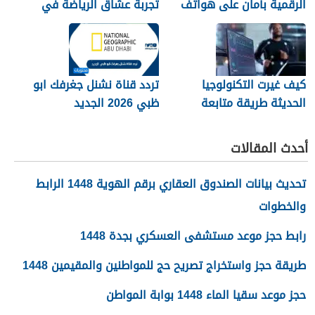
الرقمية بأمان على هواتف
تجربة عشاق الرياضة في
الأندرويد
الجزائر
كيف غيرت التكنولوجيا
تردد قناة نشنل جغرفك ابو
الحديثة طريقة متابعة
ظبي 2026 الجديد
المصريين للرياضة
أحدث المقالات
تحديث بيانات الصندوق العقاري برقم الهوية 1448 الرابط
والخطوات
رابط حجز موعد مستشفى العسكري بجدة 1448
طريقة حجز واستخراج تصريح حج للمواطنين والمقيمين 1448
حجز موعد سقيا الماء 1448 بوابة المواطن