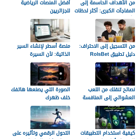
من الأهداف الحاسمة إلى
أفضل المنصات الرياضية
المفاجآت الكبرى: أكثر لحظات
للجزائريين
كأس العالم 2026 التي لا
تُنسى
من التسجيل إلى الاحتراف:
منصة أسطر لإنشاء السير
دليل تطبيق RolsBet
الذاتية: لأن السيرة
للمستخدمين السوريين
العشوائية لن تمنحك وظيفة
نصائح تنقلك من اللعب
الصورة التي يصنعها هاتفك
العشوائي إلى المنافسة
خلف ظهرك
كيفية استخدام التطبيقات
التحول الرقمي وتأثيره على