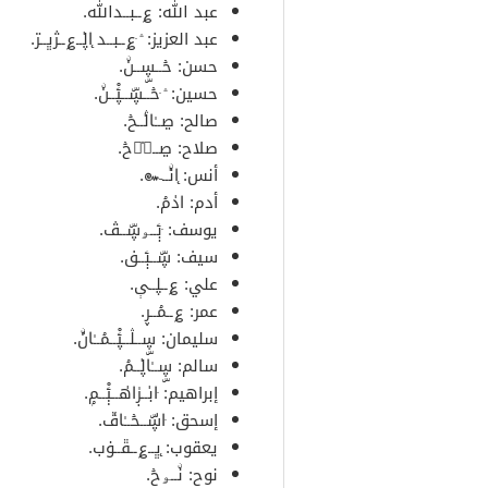
عبد الله: ؏ــبــدﷲ.
عبد العزيز: ۛ ּ؏ــبــد ̨ا̍ڸــ؏ــژڀــڗ.
حسن: حۡــڛۣــنۨ.
حسين: ۛ ּحۡــڛۜــۑْۧــنۨ.
صالح: ڝــٰا̍ڷــحۡ.
صلاح: ڝــﻼ̍ۙحۡ.
أنس: ̨ا̍نۨــ๛.
أدم: ا̍دمۘ.
يوسف: ּٻۧــﯡڛۜــڤ.
سيف: ڛۜــٻۧــڧ.
علي: ؏ــڸــې.
عمر: ؏ــمۘــڕ.
سليمان: ڛۣــڷــۑْۧــمۘــٰا̍نۨ.
سالم: ڛۣــٰا̍ڸــمۘ.
إبراهيم: ּا̍بــڔٰا̍هــﯧْۧــمۭ.
إسحق: ּا̍ڛۜــحۡــٰا̍ڦ.
يعقوب: ̨ڀــ؏ــڦــۏب.
نوح: نۨــﯡحۡ.