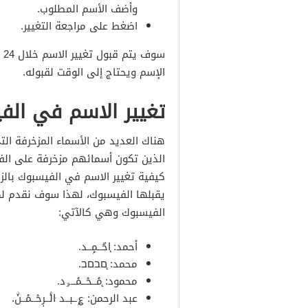
وأضف الأسم المطلوب.
اضغط على مراجعة التغيير.
سو
الإسم ويحتاج إلى الوقت لقبوله.
تغيير الاسم في الف
هناك العديد من الأسماء المزخرفة الت
الذين تكون أسمائهم مزخرفة على الف
كيفية تغيير الاسم في الفيسبوك بالزخ
يقبلها الفيسبوك، لهذا سوف نقدم لك
الفيسبوك وهي كالآتي:
أحمد: ̨ا̍حۡــمۭــد.
محمد: ̨םבםב.
محمود: ̨مۘــحۡــمۘــﯡد.
عبد الرحمن: ּ؏ــبــد ּا̍ڷــڔحۡــمۘــنۨ.