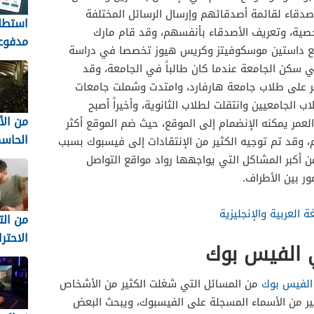
قاء لقائمة أصدقائهم وإرسال الرسائل المختلفة
استطل
خصية، وتعريف الأصدقاء بأنفسهم، وقد قام مارك
مدفوع
 مع داستين موسكوفيتز وكريس هيوز تخصصا في دراسة
السعو
 سكن الجامعة عندما كان طالباً في الجامعة، وقد
تكسب 
ر على طلاب جامعة هارفارد، وامتدت وشملت جامعات
iPolls
الجامعيين وانتقلت لطلاب الثانوية، وأخيراً أصبح
من ال
لعمر يمكنه الإنضمام إلى الموقع، حيث ضم الموقع أكثر
الحاس
 وقد تم توجيه الكثير من الإنتقادات إلى فيسبوك بسبب
المفاج
ن أكبر المشاكل التي يواجهها رواد مواقع التواصل
أكثر 
ر بين الأطراف.
لا تُن
 العربية والإنجليزية
من ال
الاحتر
 الفيس بوك
للمست
الفيس بوك
من المسائل التي شغلت الكثير من الأشخاص
السوري
ير من الأسماء المسجلة على الفيسبوك، ويبحث البعض