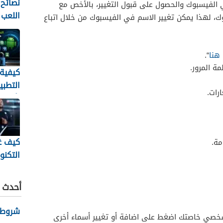
نصائح 
 الفيسبوك والحصول على قبول التغيير، بالأخص مع
اللعب
ك، لهذا يمكن تغيير الاسم في الفيسبوك من خلال اتباع
إلى ال
هنا
“.
مة المرور.
كيفية
التطبي
رات.
بأمان
الأندرو
كيف غ
مة.
التكنو
الحديث
متابعة
أحدث ا
للرياض
شروط نظ
لشخصي خاصتك اضغط على اضافة أو تغيير أسماء أخرى