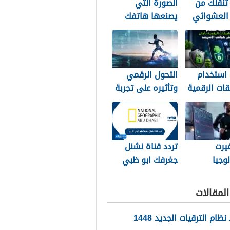
تنقلك من
الصورة التي
 العشوائي
يصنعها هاتفك
منافسة
خلف ظهرك
 استخدام
التحول الرقمي
قات الرقمية
وتأثيره على تجربة
 على هواتف
عشاق الرياضة في
يد
الجزائر
يرت
تردد قناة نشنل
لوجيا
جغرفك ابو ظبي
ة طريقة
2026 الجديد
 المصريين
لمقالات
ة
ام الترقيات الجديد 1448