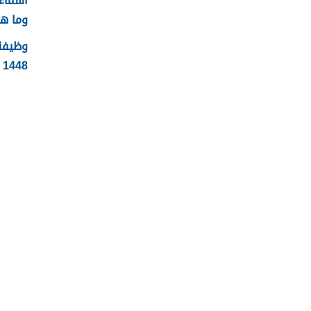
وما ه
وظيفة 
1448 الشروط وطريقة التقديم