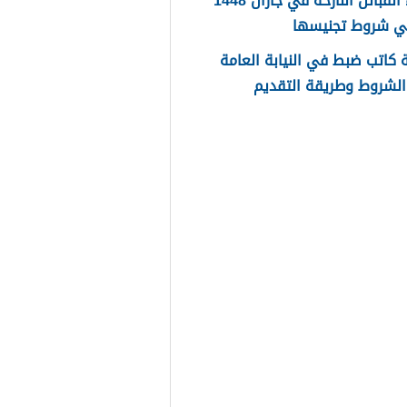
اسماء القبائل النازحة في جازان 1448
ي شروط تجنيسها
كاتب ضبط في النيابة العامة