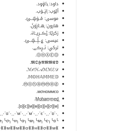
داود: ̨دٰا̍ۄۄد.
أيّوب: ̨ا̍ڀــۏب.
موسى: مۘــۏڛۜــۍۧ.
هارون: ̨هــٰا̍ڔۏنۨ.
زكريّا: ̨ژڪــڔڀــٰا̍ء.
عيسى: ؏ــېْۧــڛۜــۍۧ.
تركي: ּٺــڕڪــﮯ.
ⓄⒽⒶⒺⒹ.
𝕸𝕺𝕳𝕬𝕸𝕸𝕰𝕯.
ℳ𝒪ℋ𝒜ℳℳℰ𝒟.
𝕄𝕆ℍ𝔸𝕄𝕄𝔼𝔻.
ⓜⓞⓗⓐⓜⓜⓔⓓ.
мσнαммєɒ.
[м][σ][н][α][м][м][є][ɒ].
⋰м⋱⋰σ⋱⋰н⋱⋰α⋱⋰м⋱⋰м⋱⋰є⋱⋰ɒ⋱.
╰м╮╰σ╮╰н╮╰α╮╰м╮╰м╮╰є╮╰ɒ╮.
⦕м⦖⦕σ⦖⦕н⦖⦕α⦖⦕м⦖⦕м⦖⦕є⦖⦕ɒ⦖.