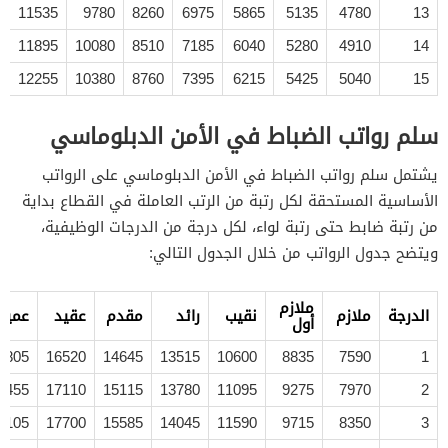
11535
9780
8260
6975
5865
5135
4780
13
11895
10080
8510
7185
6040
5280
4910
14
12255
10380
8760
7395
6215
5425
5040
15
سلم رواتب الضباط في الأمن الدبلوماسي
يشتمل سلم رواتب الضباط في الأمن الدبلوماسي على الرواتب
الأساسية المستحقة لكل رتبة من الرتب العاملة في القطاع بداية
من رتبة ضابط حتى رتبة لواء، لكل درجة من الدرجات الوظيفية،
ويتضح جدول الرواتب من خلال الجدول التالي:
ملازم
الدرجة
ملازم
نقيب
رائد
مقدم
عقيد
عميد
أول
8805
16520
14645
13515
10600
8835
7590
1
9455
17110
15115
13780
11095
9275
7970
2
0105
17700
15585
14045
11590
9715
8350
3