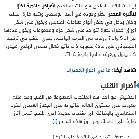
لأغراض علاجية نظرًا
إن نبات القنب الهندي هو نبات يستخدم
لتأثيره المخدر
، يكثر وجوده في آسيا الوسطى وشبه قارة الهند،
وكان يدخل في بعض أنواع صناعات الملابس ويكون على شكل
أوراق خضراء نضرة تتواجد على شكل حزم ومجموعات ويكون عددها
بين الـ 5 والـ 7 ورقات في الحزمة الواحدة، يحوي القنب في تركيبه
الكيميائي على مادة عضوية ذات تأثير فعال تسمى لرباعي هيدرو
كانابينول ويعرف عالميًا بالرمز THC.
شاهد أيضًا:
ما هي اضرار المخدرات
أضرار القنب
الحشيش هو أحد أهم المنتجات المصنوعة من القنب وهو منتج
معروف على مستوى العالم بتأثيراته على الجهاز العصبي للفرد
المتعاطي، بالإضافة إلى منتجات عديدة أخرى للقنب تحمل آثارًا
ضارةً على الصحة، ومن أبرز هذه المضار:
[1]
ضعف شديد في القدرة على التركيز.