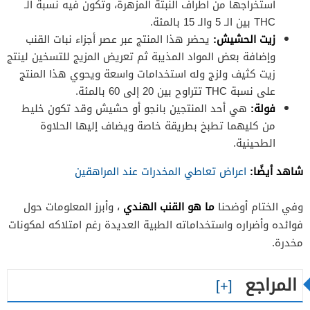
استخراجها من أطراف النبتة المزهرة، وتكون فيه نسبة الـ
THC بين الـ 5 والـ 15 بالمئة.
زيت الحشيش:
يحضر هذا المنتج عبر عصر أجزاء نبات القنب
وإضافة بعض المواد المذيبة ثم تعريض المزيج للتسخين لينتج
زيت كثيف ولزج وله استخدامات واسعة ويحوي هذا المنتج
على نسبة THC تتراوح بين 20 إلى 60 بالمئة.
فولة:
هي أحد المنتجين بانجو أو حشيش وقد تكون خليط
من كليهما تطبخ بطريقة خاصة ويضاف إليها الحلاوة
الطحينية.
شاهد أيضًا:
اعراض تعاطي المخدرات عند المراهقين
ما هو القنب الهندي
وفي الختام أوضحنا
، وأبرز المعلومات حول
فوائده وأضراره واستخداماته الطبية العديدة رغم امتلاكه لمكونات
مخدرة.
المراجع