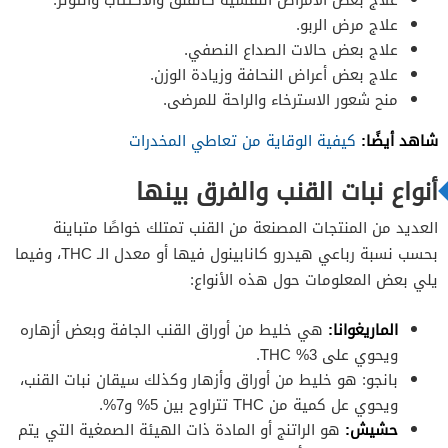
علاج مرض الربو.
علاج بعض حالات الصداع النصفي.
علاج بعض أعراض النحافة وزيادة الوزن.
منح شعور الاسترخاء والراحة للمرضى.
شاهد أيضًا:
كيفية الوقاية من تعاطي المخدرات
أنواع نبات القنب والفرق بينها
العديد من المنتجات المصنعة من القنب تمتلك خواصًا متباينة
بحسب نسبة رباعي هيدرو كانابينول فيها أو معدل الـ THC، وفيما
يلي بعض المعلومات حول هذه الأنواع:
الماريغوانا:
هي خليط من أوراق القنب الجافة وبعض أزهاره
ويحوي على 3% THC.
بانجو: هو خليط من أوراق وأزهار وكذلك سيقان نبات القنب،
ويحوي عل كمية من THC تتراوح بين 5% و7%.
حشيش:
هو الراتنج أو المادة ذات الهيئة الصمغية التي يتم