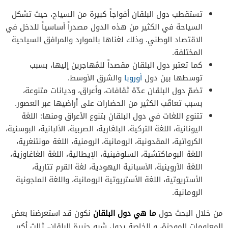
تستقطب دول البلقان أفواجاً كبيرة من السياح، حيث تشكل
السياحة في الكثير من هذه الدول مصدراً أساسياً للدخل في
الاقتصاد الوطني. وذلك لغناها بالموارد والمرافق السياحية
المختلفة.
كما تعتبر دول البلقان مقصداً للمُهاجرين إليها، بسبب
توسطها بين دول
أوروبا
والشرق الأوسط.
تضمّ دول البلقان عدّة ثقافات، وأعراق، وديانات متنوعة،
بسبب تعاقُب الكثير من الحضارات على أراضيها عبر العصور.
تتنوع اللغات في دول البلقان بتنوع الأعراق ومنها: اللغة
اليونانية، اللغة التركية، البلغارية، الصربية، الألبانية، البوسنية،
الكرواتية، المقدونية، الرومانية، الرومنية، اللغة مونتنغرية،
اللغة البوماكتشية، السلوفينية، الإيطالية، اللغة الغاغاوزية،
اللغة الآروينية، الأسبانية اليهودية، لغة القرم تتارية،
الأستريوتية، اللغة الأستريوتية الرومانية، واللغة الملجونية
الرومانية.
ما هي دول البلقان
من خلال البحث حول
نكون قد استعرضنا بعض
المعلومات الموجزة، و الخاصة بدول شبه جزيرة البلقان، ثالث أكبر