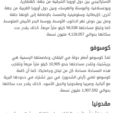
الاستراتيجي بين دول أوروبا الشرقية من جهة: كهنغاريا،
ويوغسلافيا، والبوسنة والهرسك، وبين دول أوروبا الغربية من جهة
أخرى: كإيطاليا، وسلوفينيا، والنمسا، بالإضافة إلى كونها حلقة
وصل بين حوض نهر الدانوب الأوسط، ووسط البحر الأبيض المتوسط.
كما وتبلغ مساحتها 56,538 كيلو متراً مربعاً. كذلك يقدر عدد
سكانها بحوالي 4,118,057 مليون نسمة.
كوسوفو
تعدّ كوسوفو أصغر دولة في البلقان، وعاصمتها الرسمية هي
بريشتينا، وتقدر مساحتها بنحو 10,905 كيلو متراً مربعاً وتقارب
هذه المساحة مساحة كل من لبنان وجامايكا. كما أن كلمة
كوسوفو تعني (أرض الشحرور). في حين تشترك في حدودها البرية
مع ألبانيا، وصربيا ومقدونيا والجبل الأسود. كذلك يقدر عدد سكانها
بحوالي 1,907,592 مليون نسمة.
مقدونيا