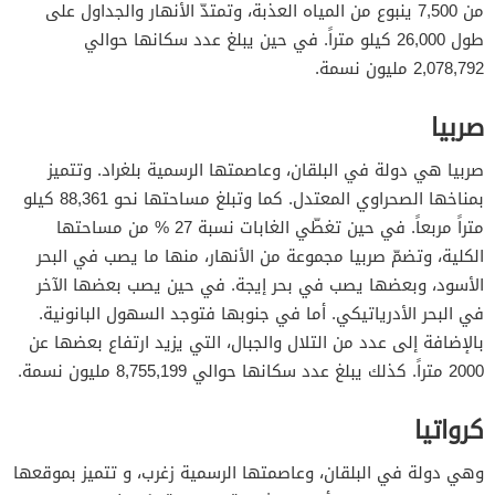
من 7,500 ينبوع من المياه العذبة، وتمتدّ الأنهار والجداول على
طول 26,000 كيلو متراً. في حين يبلغ عدد سكانها حوالي
2,078,792 مليون نسمة.
صربيا
صربيا هي دولة في البلقان، وعاصمتها الرسمية بلغراد. وتتميز
بمناخها الصحراوي المعتدل. كما وتبلغ مساحتها نحو 88,361 كيلو
متراً مربعاً. في حين تغطّي الغابات نسبة 27 % من مساحتها
الكلية، وتضمّ صربيا مجموعة من الأنهار، منها ما يصب في البحر
الأسود، وبعضها يصب في بحر إيجة. في حين يصب بعضها الآخر
في البحر الأدرياتيكي. أما في جنوبها فتوجد السهول البانونية.
بالإضافة إلى عدد من التلال والجبال، التي يزيد ارتفاع بعضها عن
2000 متراً. كذلك يبلغ عدد سكانها حوالي 8,755,199 مليون نسمة.
كرواتيا
وهي دولة في البلقان، وعاصمتها الرسمية زغرب، و تتميز بموقعها