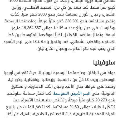
شمالي شبه جزيرة البلقان، وتبعُد عن جنوب القارة مسافة 1000
كيلو متراً فقط. كما تبعد عن كلٍ من: المحيط الأطلسي، ورأس
الشمال، وجبال الأورال مسافة تقدر بنحو 2800 كيلو متراً. كذلك
وتقدر مساحتها بنحو 238,391 كيلو متراً مربعاً. وعاصمتها الرسمية
بوخارست. في حين يبلغ عدد سكانها حوالي 19,364,557 مليون
نسمة، وتمتاز بمناخها المُعتدل نظراً لموقعها المتوسط بين خط
الاستواء والقطب الشمالي. كما وتتميز بإطلالتها على البحر الأسود
الذي يصب فيه نهر الدانوب، وبجبال الكارباتيان.
سلوفينيا
دولة في البلقان، وعاصمتها الرسمية ليوبليانا. حيث تقع في أوروبا
الوسطى، ويحدها كلّ من : النمسا، وإيطاليا، وهنغاريا، وكرواتيا،
وتمتد على طولها جبال الألب، وجبال الألب الدينارية، والسهول
البانونية، حتى
البحر الأبيض المتوسط
. كما تقدّر مساحة سلوفينيا
بنحو 20,273 كيلو متراً مربعاً، وتشتهر بطبيعيتها الآسرة، حيث
تشكّل الغابات حوالي 60 % مساحتها. كما تضمّ المئات من ينابيع
المياه المعدنية الطبيعية ذات الخصائص العلاجية. ناهيك عن أكثر