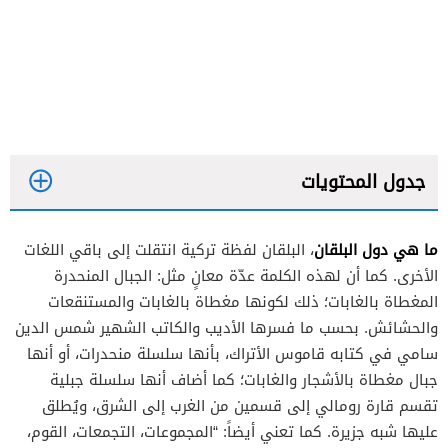
جدول المحتويات
ما هي دول البلقان
، البلقان لفظة تركية انتقلت إلى باقي اللغات
الأخرى. كما أن لهذه الكلمة عدّة معانٍ مثل: الجبال المنحدرة
المغطاة بالغابات؛ ذلك لكونها مغطاة بالغابات والمستنقعات
والحشائش. بحسب ما فسرها الأديب والكاتب الشهير شمس الدين
ألبانيا
سامي في كتابه قاموس الأتراك، بأنها سلسلة منحدرات، أو أنها
البوسنة والهرسك
جبال مغطاة بالأشجار والغابات؛ كما أضاف أنها سلسلة جبلية
بلغاريا دولة في البلقان
تقسم قارة رومالي إلى قسمين من الغرب إلى الشرق، ويُطلق
عليها شبه جزيرة. كما تعني أيضاً: “المجموعات، التجمعات، القوم،
الجبل الأسود (مونتي نيغرو)