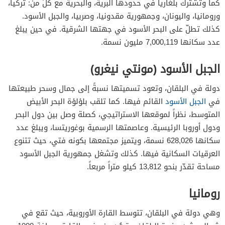
كما وتشترك بلغاريا في حدودها البرية، والبحرية مع كلٍّ من: تركيا،
ورومانيا، واليونان، وجمهورية مقدونيا، وصربيا، والجبل الأسود.
كذلك تطلّ على البحر الأسود في جهتها الشرقية. في حين يبلغ
عدد سكانها 7,000,119 مليون نسمة.
الجبل الأسود (مونتي نيغرو)
دولة في البلقان، وتعود تسميتها نسبةً إلى جمال وسحر طبيعتها
في
الجبل الأسود
القائم فيها. كما تلقب بلؤلؤة البحر الأبيض
المتوسط، نظراً لموقعها الاستراتيجي، كصلة وصل بين دول البحر
ودول أوروبا الرئيسية. وعاصمتها الرسمية بوغوريتسا، ويبلغ عدد
سكانها 628,026 نسمة، ويتميز مجتمعها بكونه فتي، حيث تتنوع
العرقيات السكانية فيها. كذلك وتشغل جمهورية الجبل الأسود
مساحة تقدّر بنحو 13,812 كيلو متراً مربعاً.
رومانيا
وهي دولة في البلقان، تتوسط القارة الأوروبية، حيث تقع في