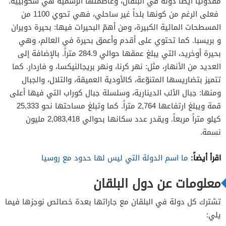
مقدونيا أيضاً دولة في البلقان، وعاصمتها الرسمية هي سكوبييه.
فعلى الرغم من كونها بلداً غير ساحلي، فهي تحوي 1100 من
المسطحات المائية الكبيرة، ومن أهمّ البحيرات فيها: بحيرة دويران
و بريسبا. كما تحتوي على أقدم وأعمق بحيرة في العالم، وهي
بحيرة أوخريد، التي يبلغ عمقها حوالي 284.9 متراً. بالإضافة إلى
العديد من الأنهار، مثل: نهر كرنا، ونهر بريجالنيكسا، و فاردار. كما
تتميز بتضاريسها المتنوّعة، كالأودية العميقة، والتلال، والجبال
ومنها: جبال الألب الدينارية، وسلسلة جبال كوراب التي فيها أعلى
قمة ويبلغ ارتفاعها 2,764 متراً. كما وتبلغ مساحتها نحو 25,333
كيلو متراً مربعاً. ويقدر عدد سكانها بحوالي 2,083,418 مليون
نسمة.
اقرأ أيضاً:
ما اسم الدولة التي ليس لها حدود مع روسيا
معلومات عن دول البلقان
تشترك كل دولة في البلقان مع جاراتها بعدة خصائص نوجزها فيما
يلي: