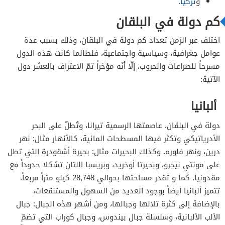
و
تركيا
.
كم دولة في البلقان
اختلف عبر الزمن تعداد كم دولة في البلقان، وذلك بسبب عدة
عوامل جغرافية، وسياسية واجتماعية، فلطالما كانت هذه الدول
مسرحاً للصراعات والحروب، إلّا أنّه مؤخراً تمّ الاعتراف بالعشر دول
الآتية:
ألبانيا
دولة في البلقان، عاصمتها الرسمية تيرانا، وتُطلّ على البحر
الأدرياتيكي وتكثر فيها المسطحات المائية، كالأنهار مثال: نهر
درين، ونهر فلوره. وكذلك البحيرات مثال: بحيرة أشقودرة التي تطل
على مونتي نيجرو، وبحيرتا أوخريد، وبريسبا اللتان تشكلا حدوداً مع
مقدونيا. كما و تقدر مساحتها بحوالي 28,748 كيلو متراً مربعاً.
تتميز ألبانيا أيضاً بوجود العديد من السهول والمستنقعات،
بالإضافة إلى كثرة تلالها وجبالها، ومن أشهر هذه الجبال: جبال
الألب الألبانية، وسلسلة جبال بيندوس، وجبال كوراب التي تضمّ