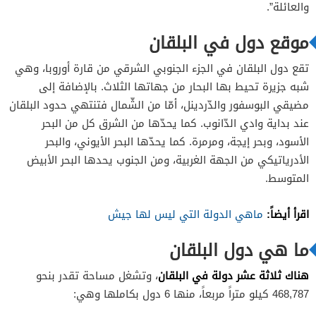
والعائلة”.
رومانيا
موقع دول في البلقان
سلوفينيا
صربيا
تقع دول البلقان في الجزء الجنوبي الشرقي من قارة أوروبا، وهي
كرواتيا
شبه جزيرة تحيط بها البحار من جهاتها الثلاث. بالإضافة إلى
مضيقي البوسفور والدّردينل، أمّا من الشّمال فتنتهي حدود البلقان
كوسوفو
عند بداية وادي الدّانوب. كما يحدّها من الشرق كل من البحر
مقدونيا
الأسود، وبحر إيجة، ومرمرة. كما يحدّها البحر الأيوني، والبحر
الأدرياتيكي من الجهة الغربية، ومن الجنوب يحدها البحر الأبيض
المتوسط.
اقرأ أيضاً:
ماهي الدولة التي ليس لها جيش
ما هي دول البلقان
هناك ثلاثة عشر دولة في البلقان
، وتشغل مساحة تقدر بنحو
468,787 كيلو متراً مربعاً، منها 6 دول بكاملها وهي: