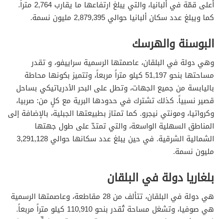
أعلى قمّة في ألبانيا، والتي يبلغ ارتفاعها ما يقارب 2,764 متراً.
كما ويبلغ عدد سكان ألبانيا حوالي 2,879,395 مليون نسمة.
البوسنة والهرسك
وهي دولة في البلقان، عاصمتها الرسمية سراييفو، و تقدر
مساحتها بنحو 51,197 كيلو متراً مربعاً، وتتميز بكونها محاطة
باليابسة من جميع الجهات، وتطل على البحر الأدرياتيكي بساحل
قصير نسبياً. كذلك تشترك في حدودها البرية مع كلٍ من: صربيا،
وكرواتيا، ومونتي نيجرو. كما تمتاز بطبيعتها الجبلية، بالإضافة إلى
المناطق السهلية الواسعة، والتي تمتدّ على طول جهتها
الشمالية الشرقية. في حين يبلغ عدد سكانها حوالي 3,291,128
مليون نسمة.
بلغاريا دولة في البلقان
هي دولة في البلقان، تتألف من 28 مقاطعة، وعاصمتها الرسمية
هي صوفيا، وتشغل مساحة تُقدر بنحو 110,910 كيلو متراً مربعاً.