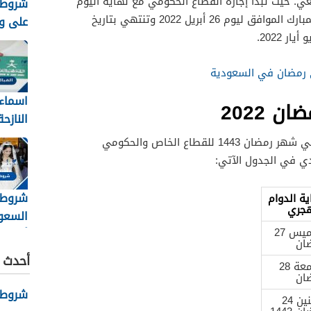
ي. حيث تبدأ إجازة القطاع الحكومي مع نهاية اليوم
شروط 
الخامس والعشرون من شهر رمضان المبارك الموافق ليوم 26 أبريل 2022 وتنتهي بتاريخ
على وظ
السعودي
 رمضان في السعودية
اسماء 
 2022
النازح
8
فيما يلي جدول يوضح آخر يوم دوام في شهر رمضان 1443 للقطاع الخاص والحكومي
شروط 
شروط 
ية الدوام
هجري
السعو
الخميس 27
ان
والأور
أحدث ا
الجمعة 28
ان
شروط نظ
الاثنين 24