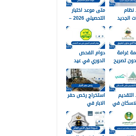
نظام
متى موعد اختبار
ات الجديد
التحصيلي 2026 –
1448
ة غرامة
دوام الفحص
دون تصريح
الدوري في عيد
الاضحى 1448
التقديم
استخراج رخص حفر
لاسكان في
الابار في
 1448
السعودية 1448
الرابط والشروط
بالتفصيل