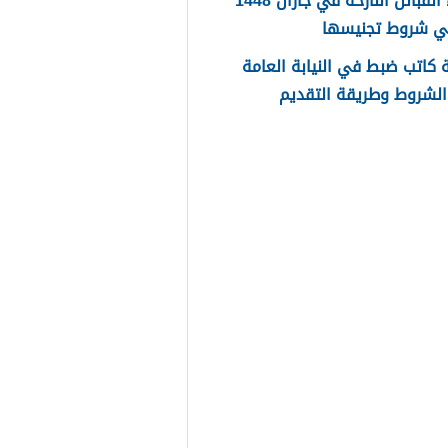
اسماء القبائل النازحة في جازان 1448
ي شروط تجنيسها
كاتب ضبط في النيابة العامة