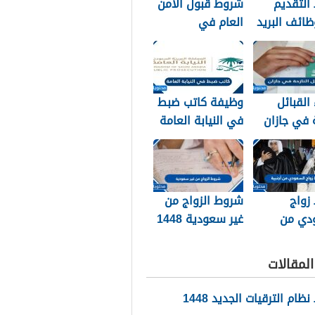
التقديم
شروط قبول الامن
ائف البريد
العام في
 1448
السعودية 1448
القبائل
وظيفة كاتب ضبط
ة في جازان
في النيابة العامة
144 وما هي
1448 الشروط
تجنيسها
وطريقة التقديم
زواج
شروط الزواج من
دي من
غير سعودية 1448
أجنبية 1448
والوثائق اللازمة
اق المطلوبة
لمقالات
ام الترقيات الجديد 1448