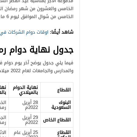
مدفوعة الأجر بمناسبة عيد الفطر السع
الخامس من شوال الموافق ليوم 6 مايو أيار 2022.
شاهد أيضًا:
اوقات دوام الشركات في
جدول نهاية دوام رمضان
والمدارس والجامعات لعام 2022 ميلادي في الجدول الآتي:
نهاية الدوام
نها
القطاع
بالميلادي
بال
البنوك
28 أبريل
السعودية
2022م
رمض
29 أبريل
القطاع الخاص
2022م
رمض
القطاع
25 أبريل عام