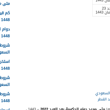
 1443
متى موعد
الأحد 23
 1443
1448
دوام 
1448
شروط 
السعودية
استخرا
1448 الرابط والشروط بالتفصيل
شروط ا
السعودي
السعودي
شروط 
د الفطر
1448
متى موعد دوام الحكومة بعد العيد 2022
ها
– 1443 ،