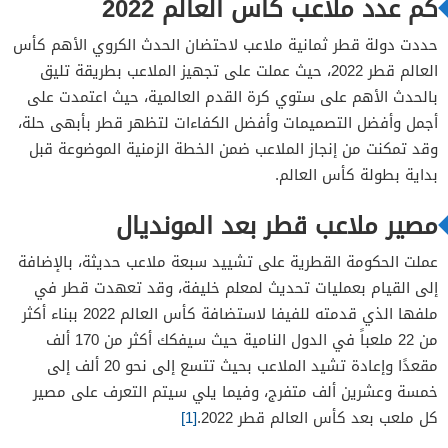
كم عدد ملاعب كأس العالم 2022
استاد 974
حددت دولة قطر ثمانية ملاعب لاحتضان الحدث الكروي الأهم كأس
استاد أحمد بن علي
العالم قطر 2022، حيث عملت على تجهيز الملاعب بطريقة تليق
استاد خليفة الدولي
بالحدث الأهم على ستوي كرة القدم العالمية، حيث اعتمدت على
أجمل وأفضل التصميمات وأفضل الكفاءات لتظهر قطر بأبهى حلة،
وقد تمكنت من إنجاز الملاعب ضمن الخطة الزمنية الموضوعة قبل
بداية بطولة كأس العالم.
مصير ملاعب قطر بعد المونديال
عملت الحكومة القطرية على تشييد سبعة ملاعب حديثة، بالإضافة
إلى القيام بعمليات تحديث لمعلم خليفة، وقد تعهدت قطر في
ملفها الذي قدمته للفيفا لاستضافة كأس العالم 2022 ببناء أكثر
من 22 ملعباً في الدول النامية حيث سيفكك أكثر من 170 ألف
مقعدًا وإعادة تشيد الملاعب بحيث تتسع إلى نحو 20 ألف إلى
خمسة وعشرين ألف متفرج، وفيما يلي سيتم التعرف على مصير
كل ملعب بعد كأس العالم قطر 2022.
[1]