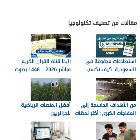
مقالات من تصنيف تكنولوجيا
استطلاعات مدفوعة في
رابط قناة القران الكريم
السعودية: كيف تكسب
مباشر 2026 – 1448 بصوت
المال مع MultiPolls
جميل
من الأهداف الحاسمة إلى
أفضل المنصات الرياضية
المفاجآت الكبرى: أكثر لحظات
للجزائريين
كأس العالم 2026 التي لا
تُنسى