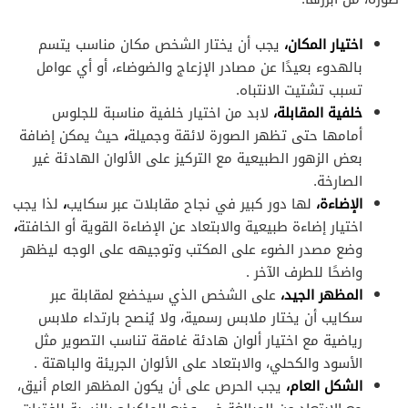
اختيار المكان،
يجب أن يختار الشخص مكان مناسب يتسم
بالهدوء بعيدًا عن مصادر الإزعاج والضوضاء، أو أي عوامل
تسبب تشتيت الانتباه.
خلفية المقابلة،
لابد من اختيار خلفية مناسبة للجلوس
أمامها حتى تظهر الصورة لائقة وجميلة
،
حيث يمكن إضافة
بعض الزهور الطبيعية مع التركيز على الألوان الهادئة غير
الصارخة.
الإضاءة،
لها دور كبير في نجاح مقابلات عبر سكايب
،
لذا يجب
اختيار إضاءة طبيعية والابتعاد عن الإضاءة القوية أو الخافتة
،
وضع مصدر الضوء على المكتب وتوجيهه على الوجه ليظهر
واضحًا للطرف الآخر .
المظهر الجيد،
على الشخص الذي سيخضع لمقابلة عبر
سكايب أن يختار ملابس رسمية، ولا يُنصح بارتداء ملابس
رياضية مع اختيار ألوان هادئة غامقة تناسب التصوير مثل
الأسود والكحلي، والابتعاد على الألوان الجريئة والباهتة .
الشكل العام،
يجب الحرص على أن يكون المظهر العام أنيق،