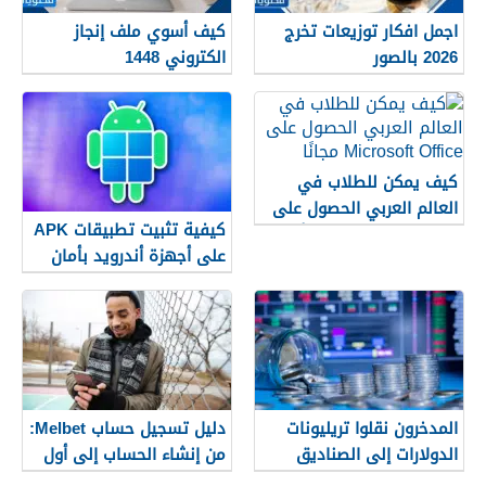
اجمل افكار توزيعات تخرج
كيف أسوي ملف إنجاز
2026 بالصور
الكتروني 1448
كيف يمكن للطلاب في
العالم العربي الحصول على
كيفية تثبيت تطبيقات APK
Microsoft Office مجانًا
على أجهزة أندرويد بأمان
(دليل 2026)
المدخرون نقلوا تريليونات
دليل تسجيل حساب Melbet:
الدولارات إلى الصناديق
من إنشاء الحساب إلى أول
العام الماضي. ما هي
خطوة لك خطوة بخطوة