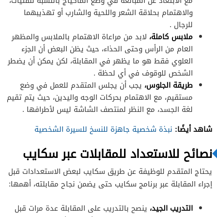
مع الابتعاد عن المبالغة في وضع الماكياج بالنسبة للفتيات،
والاهتمام بحلاقة الشعر واللحية والشارب أو تهذيبهما
للرجال .
ملابس كاملة،
لابد من مراعاة الاهتمام بالملابس والمظهر
العام من الرأس وحتى الحذاء، حيث يظن البعض أن الجزء
العلوي فقط هو ما يظهر في المقابلة، لكن يمكن أن يضطر
الشخص للوقوف في أي لحظة .
طريقة الجلوس،
يجب أن يجلس المتقدم للعمل في وضع
مستقيم، مع الاهتمام بحركات الوجه واليدين، حيث يتم تقيم
لغة الجسد، مع النظر لمنتصف الشاشة ليس لأطرافها .
شاهد أيضًا:
نبذة شخصية جاهزة للنسخ للسيرة الشخصية
نصائح للاستعداد للمقابلات عبر سكايب
يحتاج المتقدم للوظيفة عن طريق سكايب لبعض الاستعدادات قبل
إجراء المقابلة عبر برنامج سكايب حتى يضمن نجاح مقابلته، أهمها:
التدريب الجيد،
ينصح بالتدريب على المقابلة عدة مرات قبل