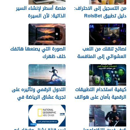
من التسجيل إلى الاحتراف:
منصة أسطر لإنشاء السير
دليل تطبيق RolsBet
الذاتية: لأن السيرة
للمستخدمين السوريين
العشوائية لن تمنحك وظيفة
نصائح تنقلك من اللعب
الصورة التي يصنعها هاتفك
العشوائي إلى المنافسة
خلف ظهرك
كيفية استخدام التطبيقات
التحول الرقمي وتأثيره على
الرقمية بأمان على هواتف
تجربة عشاق الرياضة في
الأندرويد
الجزائر