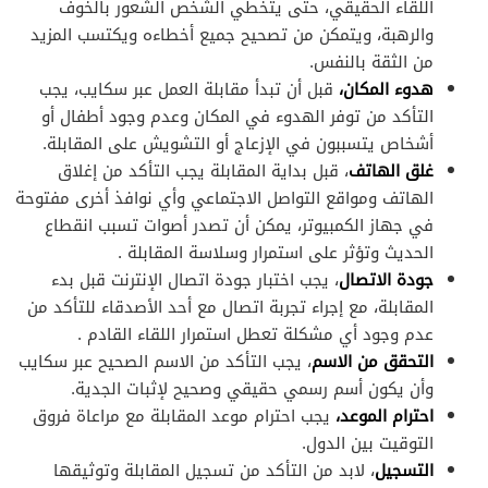
اللقاء الحقيقي، حتى يتخطي الشخص الشعور بالخوف
والرهبة، ويتمكن من تصحيح جميع أخطاءه ويكتسب المزيد
من الثقة بالنفس.
هدوء المكان،
قبل أن تبدأ مقابلة العمل عبر سكايب، يجب
التأكد من توفر الهدوء في المكان وعدم وجود أطفال أو
أشخاص يتسببون في الإزعاج أو التشويش على المقابلة.
غلق الهاتف
، قبل بداية المقابلة يجب التأكد من إغلاق
الهاتف ومواقع التواصل الاجتماعي وأي نوافذ أخرى مفتوحة
في جهاز الكمبيوتر، يمكن أن تصدر أصوات تسبب انقطاع
الحديث وتؤثر على استمرار وسلاسة المقابلة .
جودة الاتصال
، يجب اختبار جودة اتصال الإنترنت قبل بدء
المقابلة، مع إجراء تجربة اتصال مع أحد الأصدقاء للتأكد من
عدم وجود أي مشكلة تعطل استمرار اللقاء القادم .
التحقق من الاسم
، يجب التأكد من الاسم الصحيح عبر سكايب
وأن يكون أسم رسمي حقيقي وصحيح لإثبات الجدية.
احترام الموعد،
يجب احترام موعد المقابلة مع مراعاة فروق
التوقيت بين الدول.
التسجيل
، لابد من التأكد من تسجيل المقابلة وتوثيقها