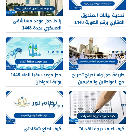
تحديث بيانات الصندوق
رابط حجز موعد مستشفى
العقاري برقم الهوية 1448
العسكري بجدة 1448
الرابط والخطوات
طريقة حجز واستخراج تصريح
حجز موعد سقيا الماء 1448
حج للمواطنين والمقيمين
بوابة المواطن
1448
كيف اعرف درجة القدرات ..
كيف اطلع شهادتي