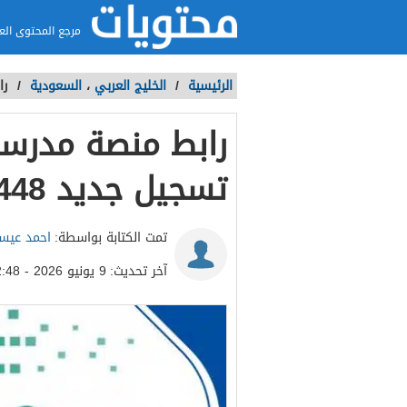
مرجع المحتوى الع
الرئيسية
/
الخليج العربي
،
السعودية
/
را
رابط منصة مدرست
تسجيل جديد 1448
تمت الكتابة بواسطة:
احمد عي
آخر تحديث:
9 يونيو 2026 - 12:48ص