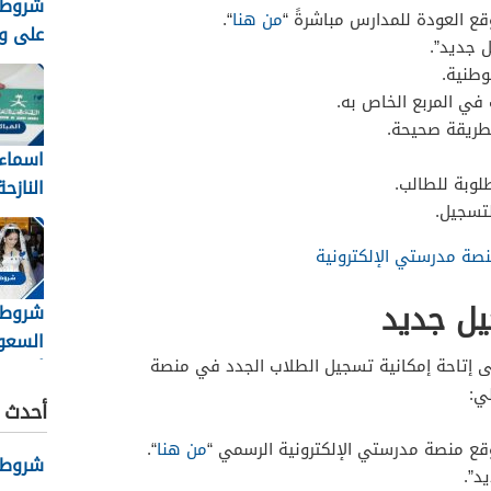
شروط 
ع العودة للمدارس مباشرةً “
من هنا
“.
على وظ
ل جديد”.
السعودي
وطنية.
في المربع الخاص به.
بطريقة صحيحة.
اسماء 
طلوبة للطالب.
النازح
لتسجيل.
8
شروط 
صة مدرستي الإلكترونية
ل جديد
شروط 
السعو
لى إتاحة إمكانية تسجيل الطلاب الجدد في منصة
ي:
والأور
أحدث ا
قع منصة مدرستي الإلكترونية الرسمي “
من هنا
“.
شروط نظ
د”.