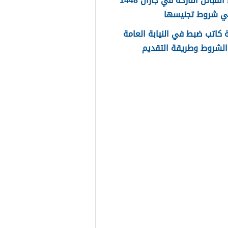
اسماء القبائل النازحة في جازان 1448
ي شروط تجنيسها
كاتب ضبط في النيابة العامة