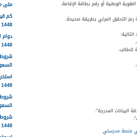
لهوية الوطنية أو رقم بطاقة الإقامة.
متى موعد
 رمز التحقق المرئي بطريقة صحيحة.
1448
التالية:
دوام 
1448
 للطالب.
شروط 
السعودية
استخرا
1448 الرابط والشروط بالتفصيل
شروط ا
السعودي
ة البيانات المدرجة”.
شروط 
.
1448
ي منصة مدرستي