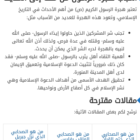
تعتبر هجرة الرسول الكريم (ص) من أهم الأحداث في التاريخ
الإسلامي، وتعود هذه الهجرة للعديد من الأسباب مثل:
تجنب شر المشركين الذين حاولوا إيذاء الرسول- صلى الله
عليه وسلم- وقتله في عدة فرص، ولذلك أذن الله تعالى
لنبيه بالهجرة لدرء الشر الذي يمكن أن يحدث.
أهمية التقاء أهل يثرب بالرسول -صلى الله عليه وسلم- فقد
كان ذلك ضرورياً لتثبيت الدعوة الإسلامية وتعميق الإيمان
لدى أهل المدينة المنورة.
تحقيق الهدف الأسمى من أهداف الدعوة الإسلامية وهي
نشر الإسلام في كل أصقاع الأرض ونواحيها.
مقالات مقترحة
نرشح لكم بعض المقالات الآتية:
من هو الصحابي
من هو الصحابي
من هو الصحابي
الذي نزل جبريل
الذي ختم القرآن
الملقب بفارس