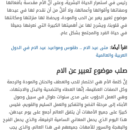
رئيس في استمرار الحياة البشرية، وعلى أنَّ الأم مقدسة بأفعالها
وصفاتها وأقوالها وأعمالها، ولا أقلَّ من أن نقدم لها في عيدها
موضوع تعبير يعبر عن الحب والمودة، ويحفظ لها منزلتها ومكانتها
في قلوبنا، ويشرح لها عن أهميتها الكبيرة التي نعرفها جميعًا
في حياة الفرد والمجتمع بشكل عام.
اقرأ أيضًا:
متى عيد الام .. طقوس ومواعيد عيد الام في الدول
العربية والعالمية
صلب موضوع تعبير عن الام
إنَّ كلمة الأم هي اختصار للحب والعطف والحنان والمودة والرحمة
وكل الصفات العظيمة، إنَّها العطاء والتضحية والبذل والاجتهاد،
وهي العمل الدؤوب على مدى سنوات طوال في سبيل وصول
الأبناء إلى مرحلة النضج والتفكير والعمل السليم والقويم، فليس
كبيرًا على جميع الأمهات أن يتفق العالم أجمع على يوم عيدهن،
هذا اليوم الذي يحمل المعاني السامية الرفيعة، والذي يحمل الفرح
والبهجة والسرور للأمهات جميعهم في هذا العالم، والذي يجب