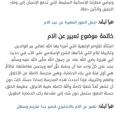
ونرضي فطرتنا الإنسانية السليمة التي تدفع الإنسان إلى وفاء
الجميل والدَّين دفعًا.
اقرأ أيضًا:
اجمل الصور المعبرة عن عيد الام
خاتمة موضوع تعبير عن الام
امتثالًا للأوامر الإلهية التي أمرنا بها الله تعالى ببر الوالدين،
وتكريمًا للأم التي قدَّمها الشرع الإسلامي على الأب في حديث
أبي هريرة رضي الله عنه، عن رسول الله صلَّى الله عليه وسلَّم،
يجب على كلِّ واحد منا أن يحفظ حقَّ أمه ويحسن معاملتها، فالأمُّ
هي أول لبنة في بناء الحضارة، وهي مدرسة كاملة من الأخلاق
والعلم والتربية، فإذا أعددت هذه المدرسة إعدادًا حسنًا، كنت دون
أن تشعر تُعدُّ شعبًا كاملًا وأمَّة كاملة طيبة الأعراق، عظيمة الخلق،
حسنة الطبع، ستصل دون شك إلى مقدمة ركب الحضارة الطويل.
اقرأ أيضًا:
تعبير عن الام بالانجليزي قصير جدا مترجم وسهل