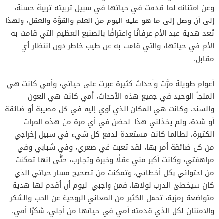
وعن امتنانه لما قدمت في حياتها في سبيل تربيته تربية حسنة،
إلى أن وصل إلى ما هو عليه اليوم من العلم والقوَّة والعقل، ولهذا
تُعد هدية عيد الأم عرفانًا واعترافًا بالصنيع العظيم التي قامت به
الأم في حياتها، والتي قامت به عن طيب خاطر دون انتظار أي
مقابل.
أعوام طويلة مرَّت وأحداث كثيرة عبرت على حياتي، وأمي كانت هي
الملجأ الوحيد في جميع هذه الأحداث، أمي كانت هي العون
والسند، وكانت هي المكان الذي آوي إليه في كل مصيبة أو ضائقة
أو شدة، ولم يخذلني هذا الحضن في أي مرة من هذه المرات
الكثيرة، لطالما كانت مستعدة لدفع كل شيء في سبيل إخراجي
من كل ضائقة أمر بها، لقد تعبت في صغري، وفي شبابي وفي
مراهقتي، وكانت أكبر مني عقلًا وخبرة وتجارب، حتَّى إنها تمكنت
من احتوائي بكل أخطائي، وتمكنت من تصحيح مسار حياتي الذي
كان سيخطئ الدرب لولاها، فمن واجبي اليوم أن أقدم لها هدية
متواضعة رمزية، تحمل الكثير من المعاني الروحية عن الحب والشكر
والامتنان لكل الذي قدمته أمي في حياتها من أجلي، شكرًا أمي.