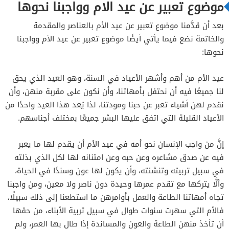
موضوع تعبير عن عيد الام وواجبنا نحوها
بعد أن قدَّمنا موضوع تعبير عن عيد الأم بالعناصر والمقدمة
والخاتمة نضع فيما يأتي أيضًا موضوع تعبير عن عيد الأم وواجبنا
نحوها:
عيد الأم من أهم وأشهر الأعياد في السنة، وهو العيد الذي يحق
لنا جميعًا فيه أن نحتفل بأمهاتنا، وأن نكون على مقربة منهن، وأن
نقدم لهن أشياء تعبر عن حبنا ومودتنا، لذا يُعد هذا العيد واحدًا من
الأعياد القليلة التي اتفق عليها البشر جميعًا بمختلف أجناسهم.
إنَّ من واجب الإنسان نحو أمه في عيد الأم أن يقدم لها ما يعبر
فيه عن صدق مشاعره وعن حبه وعن امتنانه لها لكل الذي بذلته
في سبيل تربيته وتنشئته، وأن يكون لها عون وسندًا في الحياة،
وألَّا يتركها مع تقدم عمرها وحيدة دون ناصر ولا معين، ومن واجبنا
تجاه أمهاتنا الطاعة والعمل بأوامرهن ما استطعنا إلى ذلك سبيلًا،
فالأم التي سهرت سنوات طوال في سبيل تربية الأبناء، من حقها
أن تأخذ منهن الطاعة والعون والمساندة إذا طال بها العمر، ولم