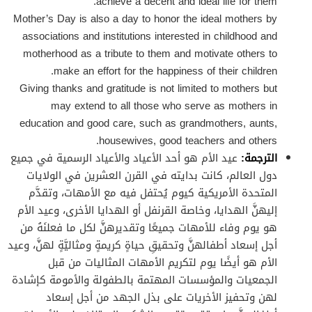
achieve a decent and ideal life for them.
Mother’s Day is also a day to honor the ideal mothers by
associations and institutions interested in childhood and
motherhood as a tribute to them and motivate others to
make an effort for the happiness of their children.
Giving thanks and gratitude is not limited to mothers but
may extend to all those who serve as mothers in
education and good care, such as grandmothers, aunts,
housewives, good teachers and others.
الترجمة:
عيد الأم هو أحد الأعياد والأعياد الرسمية في جميع
دول العالم، كانت بدايته في القرن العشرين في الولايات
المتحدة الأمريكية كيوم يُحتفل فيه مع الأمهات، وتقدَّم
إليهنَّ الهدايا، وخاصة القرنفل أو الهدايا الأخرى، وعيد الأم
هو يوم وفاء للأمهات جميعًا وتقديرهنَّ لكل ما فعلنَهُ من
أجل إسعاد أطفالهنَّ وتحقيقِ حياةٍ كريمةٍ ومثاليَّةٍ لهنَّ، وعيد
الأم هو أيضًا يوم لتكريم الأمهات المثاليات من قبل
الجمعيات والمؤسسات المهتمة بالطفولة والأمومة كإشادة
لهن وتحفيز الأخريات على بذل الجهد من أجل إسعاد