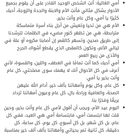
أمي الغالية: أنتِ الشخص الوحيد القادر على أن يقوم بجميع
الأدوار بشكل مثالي فأنتِ الأم والابنة والجدة والزوجة، أحبك
كثيرًا يا أمي، وكل عام وأنت بخير.
الأم هي من تحيا وتعيش من أجل بناء أسرة متماسكة
مترابطة، هي من تظهر كنورٍ مضيء في الظلمات لترشدنا
إلى طريق صحيح، وتسهر كالقمر إن أصابنا مكروه أو علة في
ليالي الألم، وتكون كالمقص الذي يقطع أشواك الجرح
والأذى من ربيع العمر.
أمي أحبك كما أنتِ تمامًا في العطف، واللين، والقسوة، لأني
أعرف في كل الأحوال أنك لا يهمك سوى مصلحتي، كل عام
وأنت بخير يا أمي.
كل عام، وكل يوم وأمهاتنا بألف خير، أدام الله عليهن
الصحة، والعافية وراحة بال، كل عام وعيون أمهاتنا تزداد
بريقًا وفخرًا بنا.
اليوم عيد الأم، ويجب أن أقول لأمي كل عام وأنتِ بخير، وحين
قلت لها ابتسمت أمي، فابتسامة أمي هي العيد، ففي كل
عام، بل كل شهر، بل كل أسبوع، كل يوم، كل ساعة، كل
دقيقة، كل ثانية تمر بحياتي وأمهاتنا بألف ألف خير بمناسبة