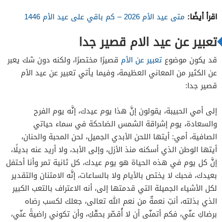
اقرأ أيضًا:
متى عيد الأم 2026 – كم باقي على عيد الأم 1446
تعبير عن عيد الام قصير جدا
قد يكون موضوع
تعبير عن الأم
قصيرًا مختصرًا، ولكنه دون شك يعبر
عن الكثير من المعاني العظيمة، وفيما يأتي تعبير عن عيد الأم
قصير جدا:
إلى أمي الحبيبة، يقولون إنَّ هذا يوم عيدك، إنَّه يوم الفرح
والسعادة، يوم إشراقة الشمس الضاحكة في سماء حياتي
الصافية، أمي: أيتها اللحن الأبدي الجميل، لحن المحبة والحنان،
أيتها الوطن الذي أسكنه منذ الأزل، وإلى الأبد، ولا أريد عنه بديلًا،
إنَّ كل يوم في هذه الحياة هو يوم عيدك، كل ثانية تمر وأنا أحتفل
بعيدك، فحبك لا يختص بالأيام ولا بالساعات، إنَّه الامتنان والتقدير
لكل الأشياء الجميلة التي قدمتها إلى، أنه الاعتراف بالتعب الكبير
الذي بذلته، أنتِ نعمةٌ من نعم الله تعالى، جعلك لكسب رضاه
برضاكِ عنّي، فكم أتمنّى أن لا أُقصّر بحقّكِ، وأن تكوني راضيةً عنّي،