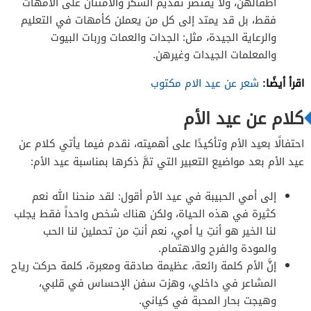
أطفالهنَّ، ولا يقتصر تقديم الشكر والامتنان على الأمهات
فقط، بل قد يمتد إلى كل من يعملن كأمهات في التعليم
والرعاية الجيدة، مثل: الجدات والعمات وربات البيوت
والمعلمات الجيدات وغيرهن.
اقرأ أيضًا:
شعر عن عيد الام مكتوب
كلام عن عيد الأم
احتفالًا بعيد الأم وتأكيدًا على أهميته، نقدم فيما يأتي كلام عن
عيد الأم بعد مواضيع التعبير التي تمَّ ذكرها بمناسبة عيد الأم:
إلى أمي الحبيبة في عيد الأم أقول: لقد منحنا الله نعم
كثيرة في هذه الحياة، ولكن هناك شخص واحداً فقط يجلب
لنا الخير هو أنتِ يا أمي، نعم أنتِ من تحملين لنا الحب
والمودة والفرح والاهتمام.
إنَّ الأم كلمة رائعة، عظيمة صادقة ومعبرة، كلمة حركت رياح
المشاعر في داخلي، وهزت سفن الإحساس في قلبي،
وهيجت بحار المحبة في كياني.