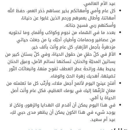
عيد الأم العالمي.
كل عام وأمي وأمهاتكم بخير عساهم ذخر العمر، حفظ الله
أمهاتنا، وأطال بعمرهم ورحم الذين غابوا عن دنيانا،
وأسكنهم ربي فسيح جناته.
بعدد ما في السّماء من نجوم وكواكب وأقمار، وما تحتويه
من عصافير وحمامات وأطيار، أحبّك يا من جعلت حياتي
مزدهرةً بأجمل الأزهار، كل عام وأنت بألف خير.
الأمّ في كلّ حقلٍ من حقول الحياة، وفي كلّ بستان كبير من
بساتين المحبّة والحنان، تسكنها نسائم الأمل، وعبق الحنان
يحيط بها، ورائحة عطر العطف تفوح منها، وانبعاثات النّور
تضيئها، أهديك زهرة الحبّ والوفاء.
أفتح عينيّ اليوم لألمح أجمل ملاك، وأرتّب كل ما تعلمته من
معانٍ لأزفّها إليك في يومك العظيم، فكل عام وأنت أصل
الحياة يا أمّي.
في هذا اليوم يمكن أن أقدم لكِ الهدايا والزهور، ولكن لا
يوجد شيء في هذا الكون يمكن أن يظهر مدى حبي لكِ،
عيد أم سعيد.