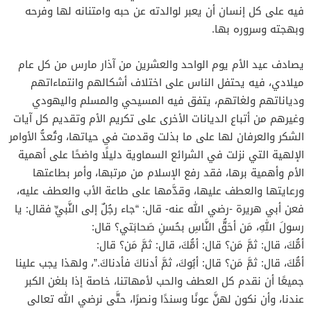
فيه على كل إنسان أن يعبر لوالدته عن حبه وامتنانه لها وفرحه
وبهجته وسروره بها.
يصادف عيد الأم يوم الواحد والعشرين من آذار مارس من كل عام
ميلادي، فيه يحتفل الناس على اختلاف أشكالهم وانتماءاتهم
ودياناتهم ولغاتهم، يتفق فيه المسيحي والمسلم واليهودي
وغيرهم من أتباع الديانات الأخرى على تكريم الأم وتقديم كل آيات
الشكر والعرفان لها على ما بذلت وقدمت في حياتها، وتُعدُّ الأوامر
الإلهية التي نزلت في الشرائع السماوية دليلًا واضحًا على أهمية
الأم وأهمية برها، فقد رفع الإسلام من مرتبها، وأمر بطاعتها
ورعايتها والعطف عليها، وقدَّمها على طاعة الأب والعطف عليه،
فعن أبي هريرة -رضي الله عنه- قال: “جاء رجُلٌ إلى النَّبيِّ فقال: يا
رسولَ اللهِ،
مَن
أحَقُّ النَّاسِ بحُسنِ صَحابَتي؟
قال
:
أمُّكَ،
قال
:
ثمَّ
مَن
؟
قال
: أمُّكَ،
قال
:
ثمَّ
مَن
؟
قال
:
أمُّكَ،
قال
:
ثمَّ
مَن
؟
قال
: أبُوكَ،
ثمَّ
أدناكَ فأدناكَ.”، ولهذا يجب علينا
جميعًا أن نقدم كل العطف والحب لأمهاتنا، خاصة إذا بلغن الكبر
عندنا، وأن نكون لهنَّ عونًا وسندًا ونصرًا، حتَّى نرضي الله تعالى