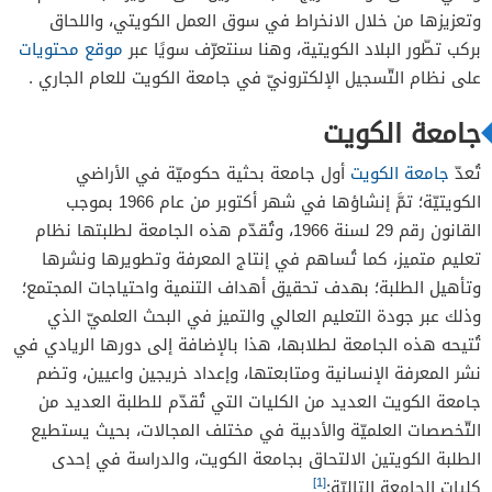
وتعزيزها من خلال الانخراط في سوق العمل الكويتي، واللحاق
بركب تطّور البلاد الكويتية، وهنا سنتعرّف سويًا عبر
موقع محتويات
على نظام التّسجيل الإلكترونيّ في جامعة الكويت للعام الجاري .
جامعة الكويت
تُعدّ
جامعة الكويت
أول جامعة بحثية حكوميّة في الأراضي
الكويتيّة؛ تمَّ إنشاؤها في شهر أكتوبر من عام 1966 بموجب
القانون رقم 29 لسنة 1966، وتُقدّم هذه الجامعة لطلبتها نظام
تعليم متميز، كما تُساهم في إنتاج المعرفة وتطويرها ونشرها
وتأهيل الطلبة؛ بهدف تحقيق أهداف التنمية واحتياجات المجتمع؛
وذلك عبر جودة التعليم العالي والتميز في البحث العلميّ الذي
تُتيحه هذه الجامعة لطلابها، هذا بالإضافة إلى دورها الريادي في
نشر المعرفة الإنسانية ومتابعتها، وإعداد خريجين واعيين، وتضم
جامعة الكويت العديد من الكليات التي تُقدّم للطلبة العديد من
التّخصصات العلميّة والأدبية في مختلف المجالات، بحيث يستطيع
الطلبة الكويتين الالتحاق بجامعة الكويت، والدراسة في إحدى
[1]
كليات الجامعة التاليّة: