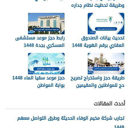
وطريقة تحظيث نظام جداره
1448
تحديث بيانات الصندوق
رابط حجز موعد مستشفى
العقاري برقم الهوية 1448
العسكري بجدة 1448
الرابط والخطوات
طريقة حجز واستخراج تصريح
حجز موعد سقيا الماء 1448
حج للمواطنين والمقيمين
بوابة المواطن
1448
أحدث المقالات
تجارب شركة مخيم الوفاء الحديثة وطرق التواصل معهم
1448