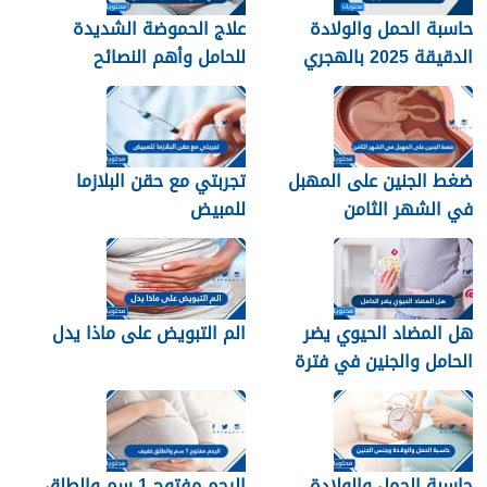
حاسبة الحمل والولادة
علاج الحموضة الشديدة
الدقيقة 2025 بالهجري
للحامل وأهم النصائح
للسيطرة على حموضة
المعدة
ضغط الجنين على المهبل
تجربتي مع حقن البلازما
في الشهر الثامن
للمبيض
هل المضاد الحيوي يضر
الم التبويض على ماذا يدل
الحامل والجنين في فترة
الحمل
حاسبة الحمل والولادة
الرحم مفتوح 1 سم والطلق