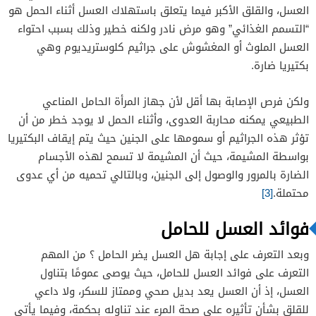
العسل، والقلق الأكبر فيما يتعلق باستهلاك العسل أثناء الحمل هو
“التسمم الغذائي” وهو مرض نادر ولكنه خطير وذلك بسبب احتواء
العسل الملوث أو المغشوش على جراثيم كلوستريديوم وهي
بكتيريا ضارة.
ولكن فرص الإصابة بها أقل لأن جهاز المرأة الحامل المناعي
الطبيعي يمكنه محاربة العدوى، وأثناء الحمل لا يوجد خطر من أن
تؤثر هذه الجراثيم أو سمومها على الجنين حيث يتم إيقاف البكتيريا
بواسطة المشيمة، حيث أن المشيمة لا تسمح لهذه الأجسام
الضارة بالمرور والوصول إلى الجنين، وبالتالي تحميه من أي عدوى
محتملة.
[3]
فوائد العسل للحامل
وبعد التعرف على إجابة هل العسل يضر الحامل ؟ من المهم
التعرف على فوائد العسل للحامل، حيث يوصى عمومًا بتناول
العسل، إذ أن العسل يعد بديل صحي وممتاز للسكر، ولا داعي
للقلق بشأن تأثيره على صحة المرء عند تناوله بحكمة، وفيما يأتي