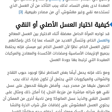
المعدة لدى بعض النساء، لذلك يجب التأكد من أن العسل الذي
تستخدمه نقي وغير مغشوش، أي من مصادر طبيعية.
[3]
كيفية اختيار العسل الأصلي أو النقي
قد تواجه المرأة الحامل معضلة أثناء الاختيار بين العسل المعالج
والعسل
الخام، وتتسأل العديد من النساء عما إذا كان بإمكانهم
تناول العسل الخام، نظرًا لأن العسل الخام غير مبستر، فإنه يحتفظ
بجميع الإنزيمات الأساسية ومضادات الأكسدة والمعادن والمركبات
المفيدة التي ترتبط بها جودة العسل.
ومع ذلك فإنه يحمل أيضًا بعض المخاطر نظرًا لوجود حبوب اللقاح
والشوائب والميكروبات التي يحتمل أن تكون ضارة، لذلك يجب
الحصول عليها من مصدر جيد، وأفضل طريقة للحصول على عسل
نقي هو شرائه مباشرة من مزرعة النحل، إذا أمكن ذلك ومثال على
العسل النقي والذيذ عسل المانوكا؛ ومن ناحية أخرى من الممكن أن
يحتوي العسل المغشوش على إضافات مثل شراب الذرة والنشا
والدقيق وشراب السكر ومواد أخرى تجعله يبدو مطابقًا للعسل