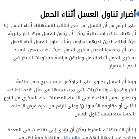
أضرار تناول العسل أثناء الحمل
على الرغم من أن العسل آمن في الغالب للاستهلاك أثناء الحمل، إلا
أن هناك حالات استثنائية يمكن أن يكون للعسل فيها آثار جانبية،
حيث أولئك الذين لديهم مخاوف بشأن تناول العسل أثناء الحمل
يجب أن يخضعوا لفحص سكري الحمل، حيث تصاب بعض النساء
بسكري الحمل أثناء الحمل وعليهن مراقبة مستويات السكر في
الدم باستمرار.
وبما أن العسل يحتوي على الجلوكوز، فإنه يندرج ضمن قائمة
الكربوهيدرات والسكريات التي يجب تجنبها في مثل هذه الحالات،
وتنطبق نفس القاعدة على النساء المصابات بداء السكري من النوع
الثاني أو مقاومة الأنسولين؛ وعلى الرغم من ندرة فرص الإصابة
بالحساسية بسبب تناول العسل.
إلا أن الاستهلاك المفرط يمكن أن يؤدي إلى تقلصات في المعدة
وتهيج في الجهاز الهضمي
والإسهال
وانتفاخ ومشاكل في