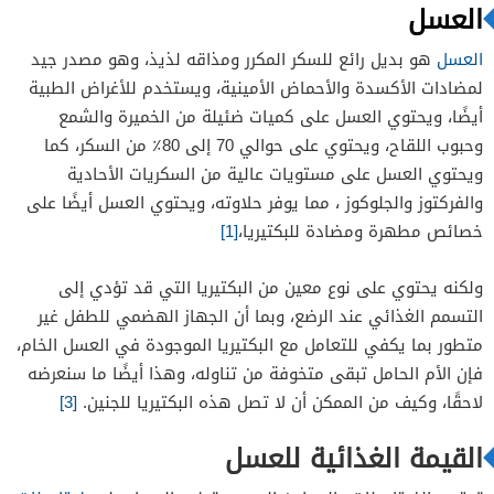
العسل
يساعد في تخفيف التهاب الحلق والسعال
يساعد في محاربة البرد
العسل
هو بديل رائع للسكر المكرر ومذاقه لذيذ، وهو مصدر جيد
لمضادات الأكسدة والأحماض الأمينية، ويستخدم للأغراض الطبية
يساعد في علاج القرحة
أيضًا، ويحتوي العسل على كميات ضئيلة من الخميرة والشمع
يحمي من الأرق
وحبوب اللقاح، ويحتوي على حوالي 70 إلى 80٪؜ من السكر، كما
يساعد في منع الحساسية
ويحتوي العسل على مستويات عالية من السكريات الأحادية
يعزز صحة فروة الرأس
والفركتوز والجلوكوز ، مما يوفر حلاوته، ويحتوي العسل أيضًا على
خصائص مطهرة ومضادة للبكتيريا،
[1]
ولكنه يحتوي على نوع معين من البكتيريا التي قد تؤدي إلى
التسمم الغذائي عند الرضع، وبما أن الجهاز الهضمي للطفل غير
متطور بما يكفي للتعامل مع البكتيريا الموجودة في العسل الخام،
فإن الأم الحامل تبقى متخوفة من تناوله، وهذا أيضًا ما سنعرضه
لاحقًا، وكيف من الممكن أن لا تصل هذه البكتيريا للجنين.
[3]
القيمة الغذائية للعسل