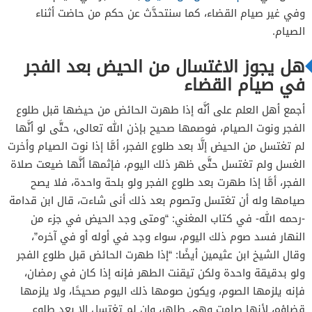
وفي غير صيام القضاء، كما سنتحدَّث عن حكم من حاضت أثناء
الصيام.
هل يجوز الاغتسال من الحيض بعد الفجر
في صيام القضاء
أجمع أهل العلم على أنَّه إذا طهرت الحائض من حيضها قبل طلوع
الفجر ونوت الصيام، فوصمها صحيح بإذن الله تعالى، حتَّى لو أنَّها
لم تغتسل من الحيض إلَّا بعد طلوع الفجر، أمَّا إذا نوت الصيام وأخرت
الغسل ولم تغتسل حتَّى ظهر ذلك اليوم، فإثمها أنَّها ضيعت صلاة
الفجر، أمَّا إذا طهرت بعد طلوع الفجر ولو بلحة واحدة، فلا يصح
صيامها وله أن تغتسل وتصوم بعد ذلك أنى شاءت، قال ابن قدامة
-رحمه الله- في كتاب المغني: “
ومتى وجد الحيض في جزء من
النهار فسد صوم ذلك اليوم، سواء وجد في أوله أو في آخره”،
وقال الشيخ ابن عثيمين أيضًا: “
إذا طهرت الحائض قبل طلوع الفجر
ولو بدقيقة واحدة ولكن تيقنت الطهر فإنه إذا كان في رمضان،
فإنه يلزمها الصوم، ويكون صومها ذلك اليوم صحيحًا، ولا يلزمها
قضاؤه، لأنها صامت وهي طاهر، وإن لم تغتسل إلا بعد طلوع