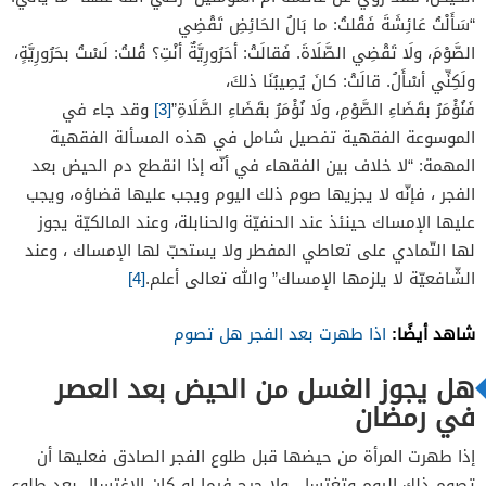
“سَأَلْتُ عَائِشَةَ فَقُلتُ: ما بَالُ الحَائِضِ تَقْضِي
الصَّوْمَ
،
ولَا
تَقْضِي
الصَّلَاةَ
. فَقالَتْ: أحَرُورِيَّةٌ أنْتِ؟ قُلتُ: لَسْتُ بحَرُورِيَّةٍ،
ولَكِنِّي أسْأَلُ. قالَتْ: كانَ يُصِيبُنَا ذلكَ،
فَنُؤْمَرُ
بقَضَاءِ
الصَّوْمِ
،
ولَا
نُؤْمَرُ
بقَضَاءِ
الصَّلَاةِ”
[3]
وقد جاء في
الموسوعة الفقهية تفصيل شامل في هذه المسألة الفقهية
المهمة: “
لا خلاف بين الفقهاء في أنّه إذا انقطع دم الحيض بعد
الفجر ، فإنّه لا يجزيها صوم ذلك اليوم ويجب عليها قضاؤه، ويجب
عليها الإمساك حينئذ عند الحنفيّة والحنابلة، وعند المالكيّة يجوز
لها التّمادي على تعاطي المفطر ولا يستحبّ لها الإمساك ، وعند
الشّافعيّة لا يلزمها الإمساك” والله تعالى أعلم.
[4]
شاهد أيضًا:
اذا طهرت بعد الفجر هل تصوم
هل يجوز الغسل من الحيض بعد العصر
في رمضان
إذا طهرت المرأة من حيضها قبل طلوع الفجر الصادق فعليها أن
تصوم ذلك اليوم وتغتسل، ولا حرج فيما لو كان الاغتسال بعد طلوع