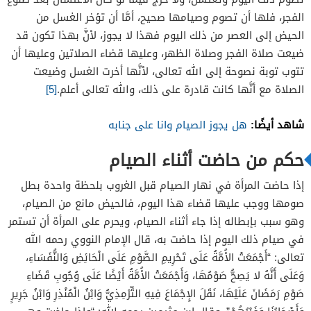
الفجر، فلها أن تصوم وصيامها صحيح، أمَّا أن تؤخر الغسل من
الحيض إلى العصر من ذلك اليوم فهذا لا يجوز، لأنَّ بهذا تكون قد
ضيعت صلاة الفجر وصلاة الظهر، وعليها قضاء الصلاتين وعليها أن
تتوب توبة نصوحة إلى الله تعالى، لأنَّها أخرت الغسل وضيعت
الصلاة مع أنَّها كانت قادرة على ذلك، والله تعالى أعلم.
[5]
شاهد أيضًا:
هل يجوز الصيام وانا على جنابه
حكم من حاضت أثناء الصيام
إذا حاضت المرأة في نهار الصيام قبل الغروب بلحظة واحدة بطل
صومها ووجب عليها قضاء هذا اليوم، فالحيض مانع من الصيام،
وهو سبب بإبطاله إذا جاء أثناء الصيام، ويحرم على المرأة أن تستمر
في صيام ذلك اليوم إذا حاضت به، قال الإمام النووي رحمه الله
تعالى: “أَجْمَعَتْ الأُمَّةُ عَلَى تَحْرِيمِ الصَّوْمِ عَلَى الْحَائِضِ وَالنُّفَسَاءِ،
وَعَلَى أَنَّهُ لا يَصِحُّ صَوْمُهَا، وَأَجْمَعَتْ الأُمَّةُ أَيْضًا عَلَى وُجُوبِ قَضَاءِ
صَوْمِ رَمَضَانَ عَلَيْهَا، نَقَلَ الإِجْمَاعَ فِيهِ التِّرْمِذِيُّ وَابْنُ الْمُنْذِرِ وَابْنُ جَرِيرٍ