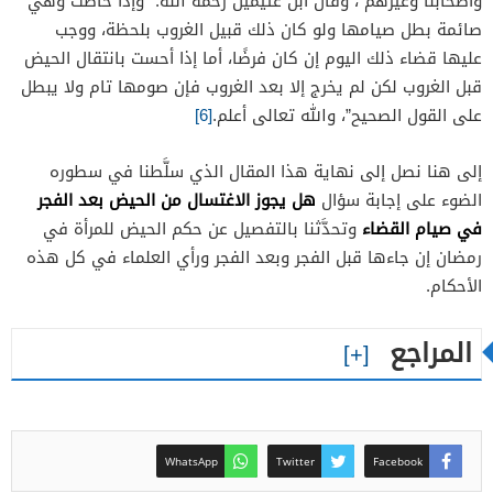
وَأَصْحَابُنَا وَغَيْرُهُمْ”، وقال ابن عثيمين رحمه الله: “وإذا حاضت وهي
صائمة بطل صيامها ولو كان ذلك قبيل الغروب بلحظة، ووجب
عليها قضاء ذلك اليوم إن كان فرضًا، أما إذا أحست بانتقال الحيض
قبل الغروب لكن لم يخرج إلا بعد الغروب فإن صومها تام ولا يبطل
على القول الصحيح”، والله تعالى أعلم.
[6]
إلى هنا نصل إلى نهاية هذا المقال الذي سلَّطنا في سطوره
هل يجوز الاغتسال من الحيض بعد الفجر
الضوء على إجابة سؤال
في صيام القضاء
وتحدَّثنا بالتفصيل عن حكم الحيض للمرأة في
رمضان إن جاءها قبل الفجر وبعد الفجر ورأي العلماء في كل هذه
الأحكام.
المراجع
WhatsApp
Twitter
Facebook