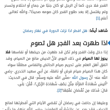
الفجر فلا حرج، كما أن الرجل لو كان جنبًا من جماع أو احتلام وتسحر
ولم يغتسل إلا بعد طلوع الفجر كان صومه صحيحًا”، والله تعالى
أعلم.
[1]
شاهد أيضًا:
هل افطر اذا نزلت الدورة في نهار رمضان
اذا طهرت بعد الفجر هل تصوم
فلا
إذا دخل وقت الفجر ولم تكن قد طهرت من حيضها أو نفاسها
يجوز لها الصيام
في ذلك اليوم، لأنَّ الحيض مانع من الصيام، وقد
اتفق أهل العلم على تحريم صيام الحائض والنفاس مطلقًا سواء
كان هذا الصيام صيام فرض أو نافلة، عن أبي سعيد الخدري -رضي
الله عنه- أنَّ
رسول الله
-صلَّى الله عليه وسلَّم- قال في الحديث:
“أَليسَ شَهَادَةُ المَرْأَةِ مِثْلَ نِصْفِ شَهَادَةِ الرَّجُلِ؟، قُلْنَ: بَلَى،
قالَ:
فَذلكَ
مِن
نُقْصَانِ
عَقْلِهَا”
[2]
.
وعليها إن حاضت في رمضان أن تقضي الأيام التي أفطرتها لمانع
الحيض، فقد روي عن عائشة أم المؤمنين -رضي الله عنها- ما يأتي: