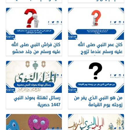
شرع في بناء بيته وكان في
أطراف المدينة
كان عمر النبي صلى الله
كان فراش النبي صلى الله
عليه وسلم عندما تزوج
عليه وسلم من جلد محشو
خديجة رضي الله عنها،
بالليف ووسادته كان
25عاما و كان عمرها هي40
حشوها الليف
عاما.
من هو النبي الذي يفر من
رسائل تهنئة بمولد النبي
زوجته يوم القيامة
1447 حصرية