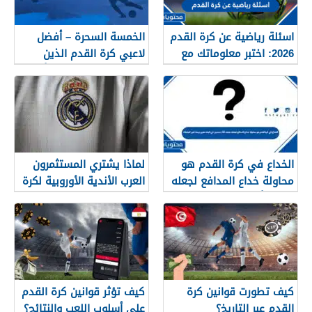
اسئلة رياضية عن كرة القدم
الخمسة السحرة – أفضل
2026: اختبر معلوماتك مع
لاعبي كرة القدم الذين
الحلول
يمكنهم تغيير مسار كأس
العالم 2026
الخداع في كرة القدم هو
لماذا يشتري المستثمرون
محاولة خداع المدافع لجعله
العرب الأندية الأوروبية لكرة
يعتقد أنك ستسير في اتجاه
القدم بكثرة؟
معين بينما تغير اتجاهك
كيف تطورت قوانين كرة
كيف تؤثر قوانين كرة القدم
القدم عبر التاريخ؟
على أسلوب اللعب والنتائج؟