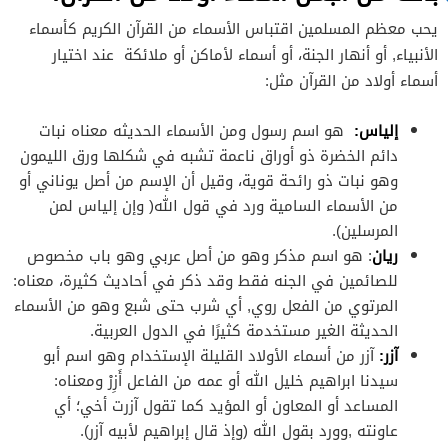
يحب معظم المسلمين اقتباس الأسماء من القرآن الكريم كأسماء
الأنبياء, أو أنهار الجنة، أو أسماء لأماكن أو ملائكة عند اختيار
أسماء أولاد من القرآن مثل:
إلياس:
هو اسم رسول ومن الأسماء الحديثه معناه نبات
دائم الخضرة ذو أوراق ناعمة تشبه في شكلها ورق الليمون
وهو نبات ذو رائحة قوية، وقيل أن الإسم من أصل يوناني أو
من الأسماء السامية ورد في قول الله( وإن إلياس لمن
المرسلين).
ريان
: هو اسم مذكر وهو من أصل عربي وهو باب مخصوص
للصائمين في الجنه فقط وقد ذكر في أحاديث كثيرة، معناه:
المرتوي من الفعل روي, أي شرب حتى شبع وهو من الأسماء
الحديثة الغير مستخدمة كثيرًا في الدول العربية.
آزر:
آزر من أسماء الأولاد القليلة الإستخدام وهو اسم أبو
سيدنا ابراهيم خليل الله أو عمه من الفاعل أَزِرْ ومعناه:
المساعد أو المعاون أو المؤيد كما تقول آزرت أخي؛ أي
عاونته ,وورد بقول الله (وإذ قال إبراهيم لأبيه آزر).