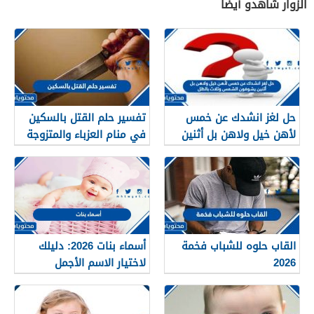
الزوار شاهدو أيضاً
حل لغز انشدك عن خمس
تفسير حلم القتل بالسكين
لأهن خيل ولاهن بل أثنين
في منام العزباء والمتزوجة
يشوفون الشمس وثلاث
والحامل بالتفصيل
بالظل
القاب حلوه للشباب فخمة
أسماء بنات 2026: دليلك
2026
لاختيار الاسم الأجمل
لمولودتك القادمة