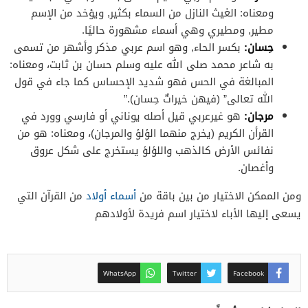
ومعناه: الغيث النازل من السماء بكثير, ويؤخد من الإسم
مطير, ومطيري وهي أسماء مشهورة حاليًا.
حِسان:
بكسر الحاء, وهو اسم عربي مذكر وأشهر من تسمى
به شاعر محمد صلى الله عليه وسلم حسان بن ثابت، ومعناه:
المبالغة في الحس فهو شديد الإحساس كما جاء في قول
الله تعالى” (فيهن خيراتٌ حِسان).”
مرجان:
هو غيرعربي قيل أصله يوناني أو فارسي وورد في
القرأن الكريم (يخرج منهما الؤلؤ والمرجان)، ومعناه: هو من
نفائس الأرض كالذهب واللؤلؤ يستخرج على شكل عروق
وأغصان.
ومن الممكن الاختيار من بين باقة من
أسماء أولاد
من القرآن التي
يسعى إليها الأباء لاختيار اسم فريدة لأولادهم
WhatsApp
Twitter
Facebook