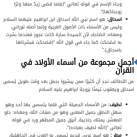
وجاء الإسم في قوله تعالي “(فلما قضى زيدٌ منها وترًا
زوجناكها)”.
اسحاق:
هو اسم نبي الله اسحاق ابن ابراهيم عليهما السلام
وليس من الأسماء ذات الأصول العربية وإنما أصله توراني،
ومعناه: الضاحك لآن السيدة سارة كانت عجوز فعندما بشرت
به فضحكت كما جاء في قول الله “(فضحكت فبشرناها
باسحاق).”
أجمل مجموعة من أسماء الأولاد في
القرآن
من اللطائف نجد أن كثيرًا ممن يبشروا بحمل بعد وقت طويل يُسمى
اسحاق ويعقوب تيمنًا بزوجة ابراهيم عليه السلام
لطيف:
من الأسماء الجميلة التي قلما يتسمى بها أحد وهو
سهل النطق جميل المعنى وهو من صفات الله، ومعناه: حلو
المعشر, يمتلك جاذبية, أنيق جميل المظهر ورد في قوله
تعالى “(الله لطيف بعباده)”.
مطر :
هو اسم عربي قديم تسمى به العرب في الجاهلية،