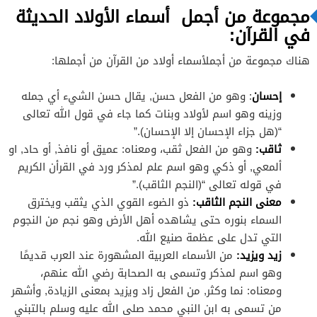
مجموعة من أجمل أسماء الأولاد الحديثة
في القرآن:
هناك مجموعة من أجملأسماء أولاد من القرآن من أجملها:
إحسان
: وهو من الفعل حسن, يقال حسن الشيء أي جمله
وزينه وهو اسم لأولاد وبنات كما جاء في قول الله تعالى
“(هل جزاء الإحسان إلا الإحسان).”
ثاقب:
وهو من الفعل ثقب، ومعناه: عميق أو نافذ, أو حاد, او
ألمعي, أو ذكي وهو اسم علم لمذكر ورد في القرأن الكريم
في قوله تعالى “(النجم الثاقب).”
معنى النجم الثاقب:
ذو الضوء القوي الذي يثقب ويخترق
السماء بنوره حتى يشاهده أهل الأرض وهو نجم من النجوم
التي تدل على عظمة صنيع الله.
زيد ويزيد:
من الأسماء العربية المشهورة عند العرب قديمًا
وهو اسم لمذكر وتسمى به الصحابة رضي الله عنهم،
ومعناه: نما وكثر, من الفعل زاد ويزيد بمعنى الزيادة, وأشهر
من تسمى به ابن النبي محمد صلى الله عليه وسلم بالتبني