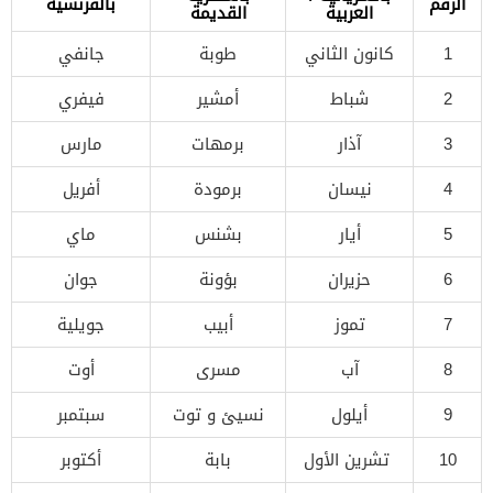
الرقم
بالفرنسية
العربية
القديمة
1
كانون الثاني
طوبة
جانفي
2
شباط
أمشير
فيفري
3
آذار
برمهات
مارس
4
نيسان
برمودة
أفريل
5
أيار
بشنس
ماي
6
حزيران
بؤونة
جوان
7
تموز
أبيب
جويلية
8
آب
مسرى
أوت
9
أيلول
نسيئ و توت
سبتمبر
10
تشرين الأول
بابة
أكتوبر