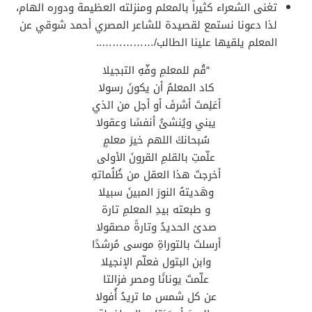
تغنى الشعراء كثيراً بالمعلم ومنزلته العظيمة ودوره الهام،
لذا دعونا نستمع لقصيدة للشاعر المصري أحمد شوقي عن
المعلم يلقيها علينا الطالب/……………..
“قُم للمعلمِ وفّهِ التبجيلا
كاد المعلمُ أن يكونَ رسولا
أعَلِمتَ أشرفَ أو أجل من الذي
يبني ويُنشئُ أنفسًا وعقولا
سُبحانكَ اللهم خيرَ معلمٍ
علّمتِ بالقلمِ القرونَ الأولى
أخرجتَ هذا العقل من ظُلُماتهِ
وهَديتهُ النورَ المبينَ سبيلا
و طبعته بيدِ المعلمِ تارة
صدئ الحديدُ وتارةً مصقولا
أرسلتَ بالتوراةِ موسى مُرشدًا
وابن البتول فعلّم الإنجيلا
علّمتَ يونانًا ومصر فزالتا
عن كل شمس ما تريدُ أُفولا