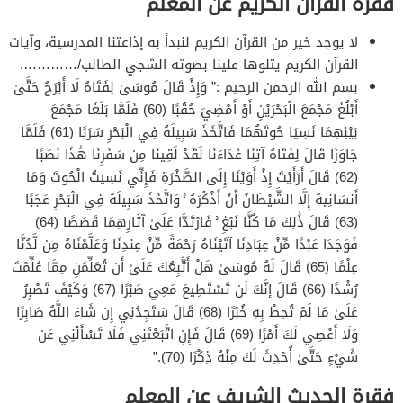
فقرة القرآن الكريم عن المعلم
لا يوجد خير من القرآن الكريم لنبدأ به إذاعتنا المدرسية، وآيات
القرآن الكريم يتلوها علينا بصوته الشجي الطالب/………….
بسم الله الرحمن الرحيم :” وَإِذْ قَالَ مُوسَىٰ لِفَتَاهُ لَا أَبْرَحُ حَتَّىٰ
أَبْلُغَ مَجْمَعَ الْبَحْرَيْنِ أَوْ أَمْضِيَ حُقُبًا (60) فَلَمَّا بَلَغَا مَجْمَعَ
بَيْنِهِمَا نَسِيَا حُوتَهُمَا فَاتَّخَذَ سَبِيلَهُ فِي الْبَحْرِ سَرَبًا (61) فَلَمَّا
جَاوَزَا قَالَ لِفَتَاهُ آتِنَا غَدَاءَنَا لَقَدْ لَقِينَا مِن سَفَرِنَا هَٰذَا نَصَبًا
(62) قَالَ أَرَأَيْتَ إِذْ أَوَيْنَا إِلَى الصَّخْرَةِ فَإِنِّي نَسِيتُ الْحُوتَ وَمَا
أَنسَانِيهُ إِلَّا الشَّيْطَانُ أَنْ أَذْكُرَهُ ۚ وَاتَّخَذَ سَبِيلَهُ فِي الْبَحْرِ عَجَبًا
(63) قَالَ ذَٰلِكَ مَا كُنَّا نَبْغِ ۚ فَارْتَدَّا عَلَىٰ آثَارِهِمَا قَصَصًا (64)
فَوَجَدَا عَبْدًا مِّنْ عِبَادِنَا آتَيْنَاهُ رَحْمَةً مِّنْ عِندِنَا وَعَلَّمْنَاهُ مِن لَّدُنَّا
عِلْمًا (65) قَالَ لَهُ مُوسَىٰ هَلْ أَتَّبِعُكَ عَلَىٰ أَن تُعَلِّمَنِ مِمَّا عُلِّمْتَ
رُشْدًا (66) قَالَ إنَّكَ لَن تَسْتَطِيعَ مَعِيَ صَبْرًا (67) وَكَيْفَ تَصْبِرُ
عَلَىٰ مَا لَمْ تُحِطْ بِهِ خُبْرًا (68) قَالَ سَتَجِدُنِي إِن شَاءَ اللَّهُ صَابِرًا
وَلَا أَعْصِي لَكَ أَمْرًا (69) قَالَ فَإِنِ اتَّبَعْتَنِي فَلَا تَسْأَلْنِي عَن
شَيْءٍ حَتَّىٰ أُحْدِثَ لَكَ مِنْهُ ذِكْرًا (70).”
فقرة الحديث الشريف عن المعلم