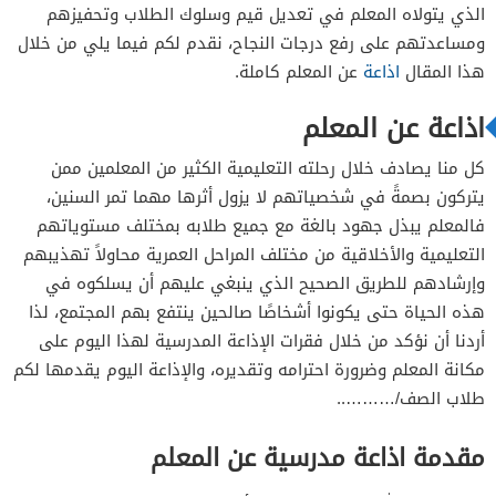
فقرة حكمة اليوم عن المعلم
الذي يتولاه المعلم في تعديل قيم وسلوك الطلاب وتحفيزهم
فقرة الشعر عن المعلم
ومساعدتهم على رفع درجات النجاح، نقدم لكم فيما يلي من خلال
هذا المقال
اذاعة
عن المعلم كاملة.
فقرة هل تعلم عن المعلم
كلمة الصباح عن المعلم قصيرة
اذاعة عن المعلم
خاتمة اذاعة عن المعلم
كل منا يصادف خلال رحلته التعليمية الكثير من المعلمين ممن
يتركون بصمةً في شخصياتهم لا يزول أثرها مهما تمر السنين،
فالمعلم يبذل جهود بالغة مع جميع طلابه بمختلف مستوياتهم
التعليمية والأخلاقية من مختلف المراحل العمرية محاولاً تهذيبهم
وإرشادهم للطريق الصحيح الذي ينبغي عليهم أن يسلكوه في
هذه الحياة حتى يكونوا أشخاصًا صالحين ينتفع بهم المجتمع، لذا
أردنا أن نؤكد من خلال فقرات الإذاعة المدرسية لهذا اليوم على
مكانة المعلم وضرورة احترامه وتقديره، والإذاعة اليوم يقدمها لكم
طلاب الصف/………..
مقدمة اذاعة مدرسية عن المعلم