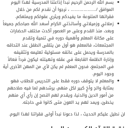
بسم الله الرحمن الرحيم نبدأ إذاعتنا المدرسية لهذا اليوم
الموافق /……………… ، نرجوا أن نقدم لكم من خلال
فقراتها المتنوعة ما يفيدكم ويثري عقولكم ويمتعكم.
زملائي وزميلاتي وأساتذتي الكرام أسعد الله صباحكم جميعاً
وبعد، منذ القدم وعلى مر العصور أكدت مختلف الحضارات
على مكانة المعلم وأهمية دوره في تنمية وتقدم
المجتمعات، فالمعلم هو أول من يتلقى الطفل عند التحاقه
بالمدرسة ويحمل على عاتقه مسئولية تعليمه وتثقيفه
وإنارة الظلمة القابعة في عقله وتهيئته ليكون فرداً فعالاً
في المجتمع، فدون المعلم لم يكن لأي من المهن الأخرى أية
وجود اليوم.
والمعلم لا يتوقف دوره فقط على التدريس للطلاب فهو
بمثابة والدٍ وأخٍ كبير لكل منهم، يرشدهم لما فيه صلاحهم
من أمور الدين والدنيا، ويقدم لهم النصح إن رأي أي منهم
يخطئ، ويمد لهم يد العون متى كانوا في حاجته.
لن نطيل عليكم الحديث ، لذا دعونا نبدأ أولى فقراتنا لهذا اليوم.