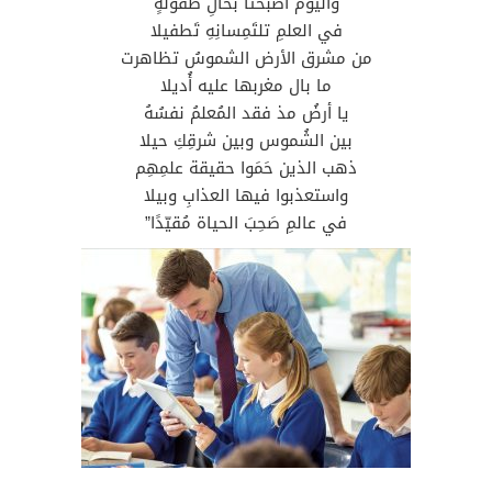
واليومَ أصبَحَتا بحالِ طفولةٍ
في العلمِ تلتَمِسانِهِ تَطفيلا
من مشرق الأرض الشموسُ تظاهرت
ما بال مغربها عليه أُديلا
يا أرضُ مذ فقد المُعلمُ نفسُهُ
بين الشُموس وبين شرقِكِ حيلا
ذهب الذين حَمَوا حقيقة علمِهِم
واستعذبوا فيها العذابِ وبيلا
في عالمِ صَحِبَ الحياة مُقيّدًا”