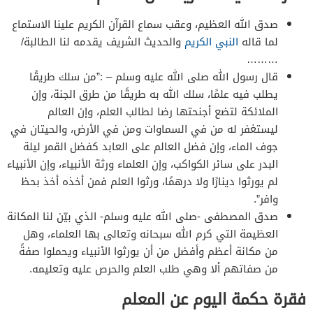
صدق الله العظيم، وعقب سماع القرآن الكريم علينا الاستماع
لما قاله
النبي الكريم
والحديث الشريف يقدمه لنا الطالبة/
………
قال رسول الله صلى الله عليه وسلم – :”من سلك طريقًا
يطلب فيه علمًا، سلك الله به طريقًا من طرق الجنة، وإن
الملائكة لتضع أجنحتها رضا لطالب العلم، وإن العالم
ليستغفر له من في السماوات ومن في الأرض، والحيتان في
جوف الماء، وإن فضل العالم على العابد كفضل القمر ليلة
البدر على سائر الكواكب، وإن العلماء ورثة الأنبياء، وإن الأنبياء
لم يورثوا دينارًا ولا درهمًا، ورثوا العلم فمن أخذه أخذ بحظ
وافر”.
صدق المصطفى -صلى الله عليه وسلم- الذي بيّن لنا المكانة
العظيمة التي كرم الله سبحانه وتعالى بها العلماء، وهل
من مكانة أعظم وأفضل من أن يورثوا الأنبياء ويحملوا صفةً
من صفاتهم ألا وهي طلب العلم والحرص عليه وتعليمه.
فقرة حكمة اليوم عن المعلم