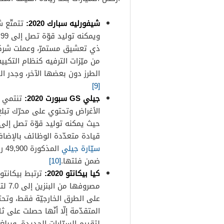
شيفورليه سبارك 2020:
و
ذي تعشيق مستمرّ، وعملت شركة ش
من ميّزات الترفيه كنظام التكي
الطرز دون بعضها الآخر، وجدر الذكر بأنّ أسعار سبارك 0
[9]
جيلي GS سبورت 2020:
تنتمي هذ
قيادة متعدّدة الوظائف بالإضاف
سيّارة جيلي
ال
ضمن فئتها.
[10]
كيا بيكانتو 2020:
على الطرق الخارجيّة فقط، وتحتو
المتقدّمة إلّا أنّها حصلت على 