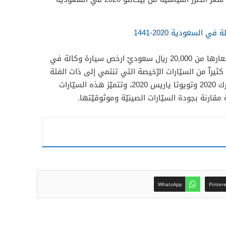
 السعودية 2020-1441
تعدّ جيلي LC باندا 2015 التي تبدأ أسعارها من 20,000 ريال سعوديّ ارخص سيارة وكالة في
ثيراّ من السيّارات الرّخيصة التي تنتمي إلى ذات الفئة
مثل كيا بيكانتو 2020 وشيفروليه سبارك 2020 وتويوتا ياريس 2020، وتتميّز هذه السيّارات
مقارنة بجودة السيّارات الصينيّة وموثوقيّتها.
WhatsApp
Pinter