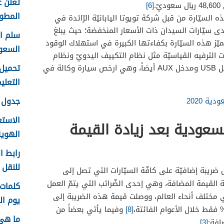
تعلن ع
.
[6]
المطور 
 السيّارة من قبل شركة تويوتا اليابانيّة الرّائدة في
ى سيّارات السيدان ذات الأسعار المنخفضة؛ حيث يبلغ
عوديّاً، وتتميّز هذه السيّارة بكفاءتها الكبيرة في استهلاك الوقود
السعو
ات الترفيه القياسيّة مثل نظام التكييف اليدويّ ونظام
الوسائط الذي يحتوي على مدخل USB ومدخل AUX أيضاً، وهي ارخص سيارة وكالة في
التعليم f
جدول ع
ة 2020
الاستع
عودية بعد زيادة القيمة
الهوية 48
رابط ا
للنقل 1448 في الرياض
 ضريبة إضافيّة على كافّة السيّارات التي تصل إلى
 القيمة المضافة، وهي إحدى الضّرائب التي يتمّ العمل
 مختلف أنحاء العالم، ووصلت قيمة هذه الضريبة إلى
يوم الم
[8]
وفيما يأتي بعضاً من
ما هي
افة:
[3]