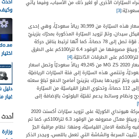
 السيّارات الأخرى أو لغير ذلك من الأسباب، وفيما يأتي
وكيف 
سعوديّة:
[3]
افضل 
سيارات
تبدأ أسعار هذه السيّارة من 30,999 ريالاً سعوديّاً، وهي إحدى
 بهيكل سيدان، وتمّ تزويد السيّارة المذكورة بمحرّك بنزينيّ
تبلغ سعته 1.2 لتر ويمكنه توليد قوّة تصل إلى 78 حصاناً، كما أنّها ترتبط بناقل حركة
أوتوماتيكيّ ذي تعشيق مستمرّ ويبلغ مصروفها من الوقود 6.4 لتر/100كم على الطرق
اختيار
[4]
السيار
تبدأ أسعار MG ZS 2020 من 49,245 ريالاً سعوديّاً وتصل اسعار
أمرًا س
إلى 59,745 ريالاً سعوديّاً، وتنتمي هذه السيّارة إلى فئة السيّارات الرياضيّة
وموثوق
ير، وتمّ تزويدها بمحرّك بنزينيّ أماميّ الدفع تبلغ سعته
دليل 
1.5 لتر ويمكنه توليد قوّة تصل إلى 112 حصاناً، وتحتوي الطرز القياسيّة من السيّارة
ّ ونظام وسائط يدعم تقنيّة البلوتوث بالإضافة إلى
غيار م
السعو
عملت شركة هيونداي الكوريّة على تزويد سيّارات أكسنت 2020
الأسعا
أحدث ا
بمحرّك بنزينيّ تبلغ سعته 1.4 لتر ويبلغ معدّل مصروفه من الوقود 6.3 لتر/100كم، كما تم
والنصا
ه وأنظمة الامان القياسيّة، ومنها: نظام مراقبة الجرّ
وزارة 
لى نظام تثبيت السرعة والشاشة التي تعمل باللمس، ويجدر الذكر