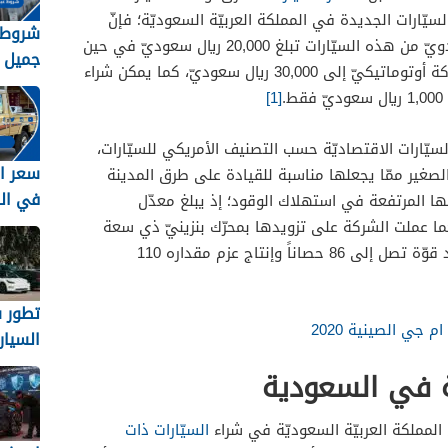
ّي تعدّ أرخص السيّارات الجديدة في المملكة العربيّة السعوديّة؛ فإنّ
شروط 
أسعار الطرز التي ترتبط بناقل حركة يدويّ من هذه السيّارات تبلغ 20,000 ريال سعوديّ في حين
جميل 
تصل أسعار الطرز التي ترتبط بناقل حركة أوتوماتيكيّ إلى 30,000 ريال سعوديّ، كما يمكن شراء
السيار
[1]
السعودية
باندا 2015 إلى فئة السيّارات الاقتصاديّة حسب التصنيف الأمريكي للسيّارات،
لصغير ممّا يجعلها مناسبة للقيادة على طرق المدينة
في ال
تها المرتفعة في استهلاك الوقود؛ إذ يبلغ معدّل
من البنزين 6.3 لتر/100كم، كما عملت الشركة على تزويدها بمحرّك بنزينيّ ذي سعة
تبلغ 1.3 لتر، ويمكن لهذا المحرّك توليد قوّة تصل إلى 86 حصاناً وإنتاج عزم مقداره 110
تطور 
جي الصينية 2020
السيار
الكهرب
ة في السعودية
المملك
لمملكة العربيّة السعوديّة في شراء
السيّارات ذات