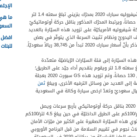
الإجتما
تتمتّع شيفروليه سبارك 2020 بمحرّك بنزيني تبلغ سعته 1.4 لتر
ما هي
يمكنه توليد قوّة تصل إلى 99 حصاناً، ويرتبط المحرّك المذكور بناقل حركة أوتوماتيكيّ
السعودية
يفروليه الأمريكيّة على تزويد هذه السيّارة بالعديد
افضل ا
يف اليدويّ ونظام تثبيت السرعة الذي يتوفّر في بعض
202 تبدأ من 38,745 ريالاً سعوديّاً.
للبنات 1448
ه السيّارة إلى فئة السيّارات الرّياضيّة متعدّدة
الأغراض وتحتوي على محرّك تبلغ سعته 1.8 لتر ويقوم بتقديم أداء جيّد على الطريق؛
حيث يمكنه توليد قوّة تصل إلى 130 حصاناً، وتم تزويد هذه GS سبورت 2020 بعجلة
ة إلى العديد من وسائل الترفيه الأخرى، ويبلغ
ثمن
مذكورة 49,900 ريال سعوديّ وتعدّ ارخص سيارة وكالة في السعودية
ترتبط بيكانتو 2020 بناقل حركة أوتوماتيكي بأربع سرعات ويصل
مصروفها من البنزين إلى 7.0 لتر/100كم على الطرق الداخليّة في حين يبلغ 4.5 لتر/100كم
ي هذه السيّارة الصغيرة على الكثير من ميّزات الأمان
ثلاث نجوم في تقييم السلامة من قبل البرنامج الأوروبي
لتقييم السيّارات الجديدة، ويبلغ سعر الطرز القياسيّة من بيكانتو 2020 في السعوديّة