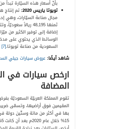
بأنّ أسعار هذه السيّارة تبدأ من 48,600 ريال سعوديّ
تويوتا ياريس 2020:
تم إنتاج هذه
مجال صناعة السيّارات، وهي إحد
ثمنها 48,195 ريالاً س
إضافة إلى توفير الكثير من ميّز
السعودية من صناعة تويوتا.
[7]
شاهد أيضًا:
عروض سيارات جيلي السعودي
ارخص سيارات في الس
المضافة
تقوم المملكة العربيّة السعوديّة بفرض
المقيمين فوق أراضيها، وتسمّى ضريبة
بها في أكثر من مائة وستّين دولة في
15% خلال عام 2020م بعد أن كانت 5% فقط خلال الأعوام الفائتة،
أرخص السيّارات بعد زيادة القيمة المض