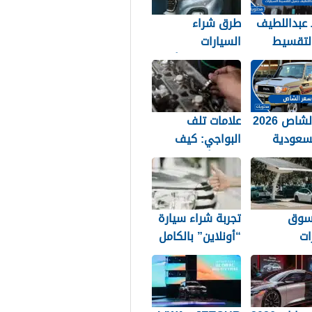
عبداللطيف
طرق شراء
لتقسيط
السيارات
ات في
المستعملة وأهم
 1448
عوامل اختيار
السيارة المناسبة
سعر الشاص 2026
علامات تلف
سعودية
البواجي: كيف
تعرف أن شمعات
الإشعال تحتاج
لتغيير؟
سوق
تجربة شراء سيارة
ات
“أونلاين” بالكامل
ائية في
في السعودية: من
ة
الاختيار حتى
التوصيل لباب بيتك