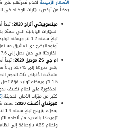
الأسعار الرّخيصة
لعدم قدرتهم على شراء
بعضاً من أرخص سيّارات الوكالة في ال
ميتسوبيشي أتراج 2020:
السيّارات اليابانيّة التي تتمتّع
الخارجيّة في حين يصل إلى 7.6 لتر/100كم على الطرقات الدّاخليّة.
ام جي ZS موديل 2020:
بعض طرزها 
متعدّدة الأغراض ذات الحجم الصغ
المذكورة على نظام تكييف يدوي
كثير من ميّزات الأمان الحديثة.
[5]
هيونداي أكسنت 2020:
تزويدها بالعديد من أنظمة الترفي
ونظام ABS بالإضافة إ