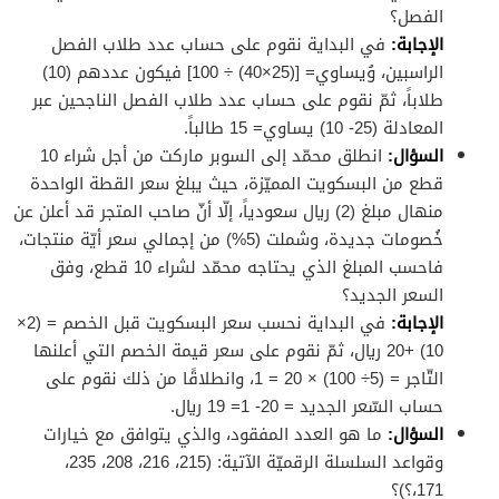
الفصل؟
الإجابة
:
في البداية نقوم على حساب عدد طلاب الفصل
الراسبين، وُيساوي= [(25×40) ÷ 100] فيكون عددهم (10)
طلاباً، ثمّ نقوم على حساب عدد طلاب الفصل الناجحين عبر
المعادلة (25- 10) يساوي= 15 طالباً.
السؤال
:
انطلق محمّد إلى السوبر ماركت من أجل شراء 10
قطع من البسكويت المميّزة، حيث يبلغ سعر القطة الواحدة
منهال مبلغ (2) ريال سعودياً، إلّا أنّ صاحب المتجر قد أعلن عن
خُصومات جديدة، وشملت (5%) من إجمالي سعر أيّة منتجات،
فاحسب المبلغ الذي يحتاجه محمّد لشراء 10 قطع، وفق
السعر الجديد؟
الإجابة
:
في البداية نحسب سعر البسكويت قبل الخصم = (2×
10) +20 ريال، ثمّ نقوم على سعر قيمة الخصم التي أعلنها
التّاجر = (5÷ 100) × 20 = 1، وانطلاقًا من ذلك نقوم على
حساب السّعر الجديد = 20- 1= 19 ريال.
السؤال
:
ما هو العدد المفقود، والذي يتوافق مع خيارات
وقواعد السلسلة الرقميّة الآتية: (215، 216، 208، 235،
171،؟)؟