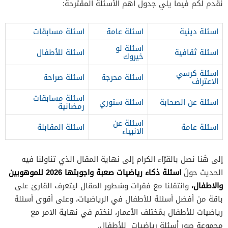
نقدم لكم فيما يلي جدول أهم الأسئلة المقترحة:
اسئلة دينية
اسئلة عامة
اسئلة مسابقات
اسئلة لو
اسئلة ثقافية
اسئلة للأطفال
خيروك
اسئلة كرسي
اسئلة محرجة
اسئلة صراحة
الاعتراف
اسئلة مسابقات
اسئلة عن الصحابة
اسئلة ستوري
رمضانية
اسئلة عن
اسئلة عامة
اسئلة المقابلة
الانبياء
إلى هُنا نصل بالقرّاء الكرام إلى نهاية المقال الذي تناولنا فيه
اسئلة ذكاء رياضيات صعبة واجوبتها 2026 للموهوبين
الحديث حولَ
والاطفال،
وانتقلنا مع فقرات وسُطور المقال ليتعرف القارئ على
باقة من أفضل أسئلة للأطفال في الرياضيات، وعلى أقوى أسئلة
رياضيات للأطفال بمُختلف الأعمار، لنختم في نهاية الامر مع
مجموعة صور أسئلة رياضيات للأطفال.