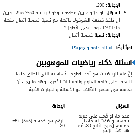
الإجابة
:
296.
السؤال
:
لو خيّروك بين قطعة شوكولا بنسبة 50% منها، وبين
أن تأخذ قطعة الشوكولا ذاتها، مع نسبة خمسة أثمان منها،
ماذا تختار، ومن هي الأطول؟
الإجابة
:
نسبة
خمسة أثمان.
اقرأ أيضًا:
اسئلة عامة واجوبتها
اسئلة ذكاء رياضيات للموهوبين
إنّ علم الرياضيات هو أحد العلوم الأساسية التي ننطلق منها
للتعرف على كافة العلوم والمسارات الأخرى، وهو ما يجب أن
نغرسه في نفوس الطّلاب عبر الأسئلة والخيارات الآتية:
السؤال
الإجابة
عدد ما، لو قُمت على ضربه
بنفسه، وأضفت له مقدار
الرقم هو خمسة.(5×5) +5=
خمسة، يُصبح النّاتج 30، فما
30.
هو هذا الرّقم.