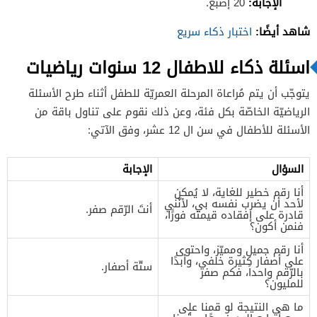
الإجابة
:
20 إصبع.
شاهد أيضًا:
اختبار ذكاء سريع
اسئلة ذكاء للاطفال 12 سنوات رياضيات
يتوجّب أن يتم مُراعاة المرحلة العمريّة للطفل أثناء طرح الأسئلة
الرياضيّة الخاصّة بكل فئة، وعن ذلك نقوم على تناول باقة من
الأسئلة للأطفال في سن ال 12 عشر، وفق الآتي:
السؤال
الإجابة
أنا رقم خطير للغاية، لا يُمكن
لأحد أن يضرب نفسه بي، لأنّني
أنتَ الرّقم صفر.
قادرة على إفقاده قيمته فورًَا،
فنمن أكون؟
أنا رقم جميل ومميّز، واحتوى
على أصفار كثيرة خلفي، وأبدًا
ستّة أصفار.
بالرّقم واحداً، فكم صفر
للمليون؟
ما هي النتيجة لو قمنا على