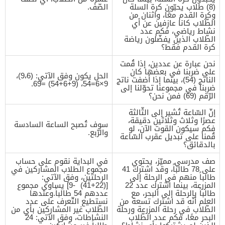
(8) طلاب يحبّون كرة السلة
الصّف.
وكرة القدم معًا، واثنان من
الطّلاب كانا عازفين عن أي
نشاط رياضي، فكم عدد
الطّلاب الذين يفضّلون رياضة
كرة القدم فقط؟
نحن عبارة عن عددين، إذا قُمت
على ضربنا في بعضها كان
الحل يكون وفق الآتي: (9،6)،
الناتج (54)، بينما إذا أضفت ناتج
9×6=54، (9+6+54) =69.
ضربنا في مجموعنا تحوّلنا إلى
الرّقم (69) فمن نحن؟
إنّ السّاعة تُشير إلى الثّالثة
عصرًا وثلاث وثلاثين دقيقة،
سوف تُصبح الساعة السادسة
فكم سيكون القوت الآن، لو
والرّبع.
قُمنا على تبديل عقرب السّاعة
بالدقائق؟
صف مدرسي مميّز، يحتوي
في البداية نقوم على حساب
على 78 طالباً، وقد اشترك 41
مجموع الطلاب المشاركين في
طالباً منهم في الرحلة إلى
الرحلتين، وفق الآتي:
المزرعة، بينما اشترك عدد 22
[(22+41) -9] يساوي مجموع
طالباً بالرحلة إلى البحر، مع
عددهم 54 طالباً.وعندها
العلم أنّه قد اشترك تسعة من
نستطيع التّعرف على عدد
الطّلاب في رحلة المزرعة ورحلة
الطّلاب غير المشاركين بأي من
البحر معًا، فكم عدد الطّلاب
النشاطات، وفق الآتي: 24