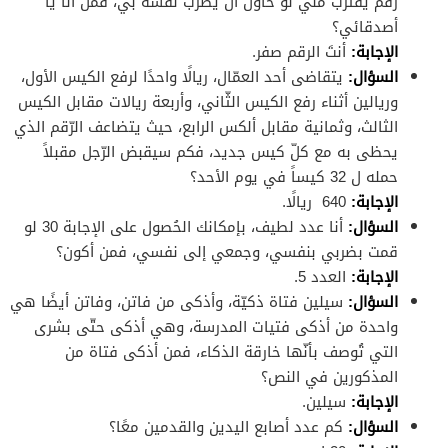
رقم يقترب منّي لو حاول أن يضرب نفسه بي، فمن أنا يا
أصدقائي؟
الإجابة
:
أنتَ الرقم صفر.
السؤال
:
يتقاضى أحد العمّال، ريالًا واحدًا لرفع الكيس الأول،
وريالين أثناء رفع الكيس الثّاني، وأربعة ريالات مقابل الكيس
الثالث، وثمانية مقابل ألكس الرابع، حيث يتضاعف الرّقم الذي
يحظى به مع كلّ كيس جديد، فكم سيقبض الرّجل مقبلاً
حمله ل 32 كيساً في يوم الأحد؟
الإجابة
:
640 ريالًا.
السؤال
:
أنا عدد لطيف، بإمكانك الحُصول على الإجابة 30 لو
قمت بضربي بنفسي، وجمعي إلى نفسي، فمن أكون؟
الإجابة
:
العدد 5.
السؤال
:
سيلين فتاة ذكيّة، وأذكى من فاتن، وفاتن أيضًا هي
واحدة من أذكى فتيات المدرسة، وهي أذكى حتّى بشرى
التي تُوصف بأنّها خارقة الذكاء، فمن أذكى فتاة من
المذكورين في النص؟
الإجابة
:
سيلين.
السؤال
:
كم عدد أصابع اليدين والقدمين معًا؟