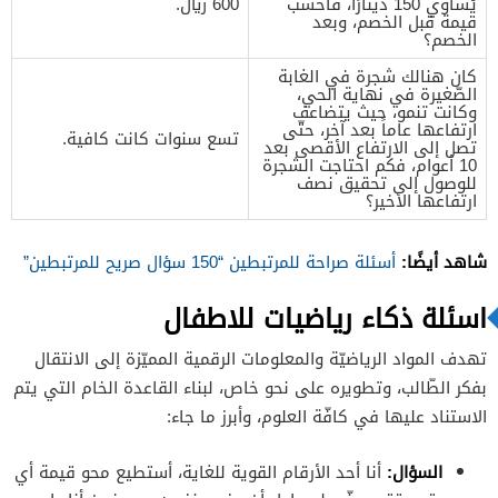
يُساوي 150 دينارًا، فاحسب
600 ريال.
قيمة قبل الخصم، وبعد
الخصم؟
كان هنالك شجرة في الغابة
الصّغيرة في نهاية الحي،
وكانت تنمو، حيث يتضاعف
ارتفاعها عاماً بعد آخر، حتّى
تسع سنوات كانت كافية.
تصل إلى الارتفاع الأقصى بعد
10 أعوام، فكم احتاجت الشجرة
للوصول إلى تحقيق نصف
ارتفاعها الأخير؟
شاهد أيضًا:
أسئلة صراحة للمرتبطين “150 سؤال صريح للمرتبطين”
اسئلة ذكاء رياضيات للاطفال
تهدف المواد الرياضيّة والمعلومات الرقمية المميّزة إلى الانتقال
بفكر الطّالب، وتطويره على نحو خاص، لبناء القاعدة الخام التي يتم
الاستناد عليها في كافّة العلوم، وأبرز ما جاء:
السؤال
:
أنا أحد الأرقام القوية للغاية، أستطيع محو قيمة أي