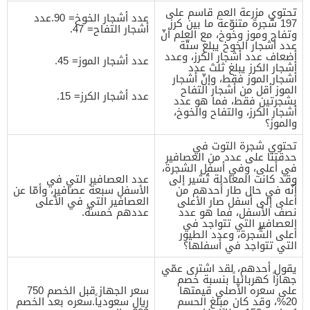
تحتوي مزرعة العم قاسم على
عدد أشجار الخوخ= 90.عدد
197 شجرة متنوّعة ما بين كرز
أشجار التفاح= 47.
وتفاح وموز وخوخ، مع العلم أنّ
عدد أشجار الخوخ يبلغ ستّة
أضعاف عدد أشجار الكرز، وعدد
عدد أشجار الموز= 45.
أشجار الكرز يبلغ ثلث عدد
أشجار الموز فقط، وإنّ أشجار
الموز أقل من أشجار التفاح
عدد أشجار الكرز= 15.
بشجرتين فقط، فما هو عدد
أشجار الكرز، والتفاح والخوخ،
والموز؟
تحتوي شجرة التوت في
حدقتنا على عدد من العصافير
في أعلى، وفي أسفل الشجرة،
وقد كانت المعادلة تُشير إلى
عدد العصافير التي في
أنّه في حال طار أحدهم من
الأسفل سبعة عصافير، وأمّا عن
أعلى إلى أسفل صار الأعلى
العصافير التي في الأعلى
نصف الأسفل، فما هو عدد
عددهم خمسة.
العصافير التي تتواجد في
أعلى الشّجرة، وعدد الطيور
التي تتواجد في أسفلها؟
يقول أحدهم، لقد اشترى عمّي
جهازاً كهربائياً بنسبة خصم
على سعره الأصلي قيمتها
سعر الجهاز قبل الخصم 750
20%، وقد كان مبلغ الحسم
ريال سعودياً.سعره بعد الخصم