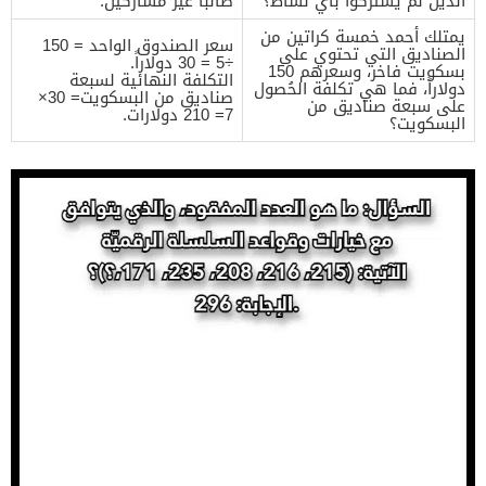
الذين لم يشتركوا بأي نشاط؟
طالباً غير مشاركين.
يمتلك أحمد خمسة كراتين من
سعر الصندوق الواحد = 150
الصناديق التي تحتوي على
÷5 = 30 دولاراً.
بسكويت فاخر، وسعرهم 150
التكلفة النهائية لسبعة
دولاراً، فما هي تكلفة الحُصول
صناديق من البسكويت= 30×
على سبعة صناديق من
7= 210 دولارات.
البسكويت؟