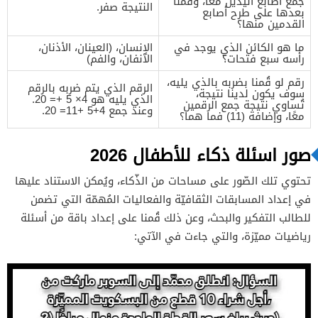
جمع أصابع اليدين معًا، وقُمنا
النتيجة صفر.
بعدها على طرح أصابع
القدمين منها؟
ما هو الكائن الذي يوجد في
الإنسان، (العينان، الأذنان،
رأسه سبع فتحات؟
الأنفان، والفم)
رقم لو قُمنا بضربه بالذي يليه،
الرقم الذي يتم ضربه بالرقم
سوف يكون لدينا نتيجة،
الذي يليه هو 4× 5 += 20.
تُساوي نتيجة جمع الرقمين
وعند جمع 4+5 +11= 20.
معًا، وإضافة (11) فما هما؟
صور اسئلة ذكاء للأطفال 2026
تحتوي تلك الصّور على مساحات من الذّكاء، ويُمكن الاستناد عليها
في إعداد المسابقات الثقافيّة والفعاليات المُهمّة التي تضمن
للطالب التفكير والبحث، وعن ذلك قُمنا على إعداد باقة من أسئلة
رياضيات مميّزة، والتي جاءت في الآتي: