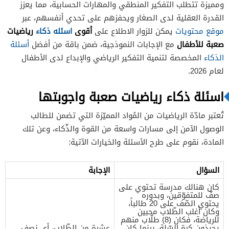
ومميزة تتطلب التفكير المنطقي والمهارات الحسابية، مما يعزز
القدرة العقلية لدى الصغار ويحفزهم على تحدي أنفسهم، عبر
أقوى
اسئله ذكاء
رياضيات
موقع محتويات
يمكن للزوار الاطلاع على
صعبة للأطفال
مع الإجابات النموذجية، ضمن باقة من أفضل
أسئلة
الذكاء
المخصصة لتنمية التفكير الرياضي والإبداع لدى الأطفال
لعام 2026.
اسئلة ذكاء رياضيات صعبة واجوبتها
تُعتبر مادّة الرياضيات من المُواد المميّزة التي تضمن للطالب
الوصول الآمن إلى مسارات واسعة من القوة والذّكاء، وعن تلك
المادة، نقوم على طرح الأسئلة والخيارات الآتية:
السؤال
الإجابة
كان هنالك مدرسة تحتوي على
صفّ للمتفوّقين، وبدوره
يحتوي الصّف على 20 طالباً،
وكان أغلب الطّلاب محبين
للرياضة، فكان (8) طلّاب منهم
يحبذون كرة السّلة، بينما كان
عشرة من الطّلاب، أي نصف