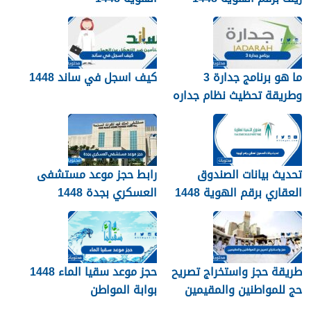
services.qiyas.sa
ما هو برنامج جدارة 3
كيف اسجل في ساند 1448
وطريقة تحظيث نظام جداره
1448
تحديث بيانات الصندوق
رابط حجز موعد مستشفى
العقاري برقم الهوية 1448
العسكري بجدة 1448
الرابط والخطوات
طريقة حجز واستخراج تصريح
حجز موعد سقيا الماء 1448
حج للمواطنين والمقيمين
بوابة المواطن
1448