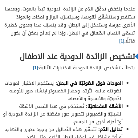
عندما ينخفض ​​تدفّق الدّم عن الزائدة الدودية تبدأ بالموت، وبعدها
ستنفجر وستتشقّق ثقوبها، وسيتسرّب البراز والمخاط والموادّ
الأخرى عبرها، وستدخل إلى البطن، وقد يتسبّب هذا بعدوى خطيرة
تسمّى التهاب الصّفاق في البطن، وإذا لم يُعالَج يمكن أن يكون
قاتلًا.
[1]
تشخيص الزائدة الدودية عند الاطفال
يتطلّب تشخيص الزائدة الدودية الاختبارات التّالية:
[1]
الموجات فوق الصّوتيّة في البطن:
يَستخدِم الاختبار الموجات
الصّوتيّة عالية التّردّد، وجهاز الكمبيوتر لإنشاء صور للأوعية
الدّمويّة والأنسجة والأعضاء.
الأشعّة المقطعيّة:
تُستخدَم في هذا الفحص الأشعّة
السّينيّة والكمبيوتر لتصوير صور مفصّلة عن الزائدة الدودية أو
أيِّ أجزاء أخرى من الجسم.
تحاليل الدّم:
تتحقّق هذه التّحاليل من وجود عدوى والتهاب،
أو أيِّ مشاكل في أعضاء البطن الأخرى مثل الكبد