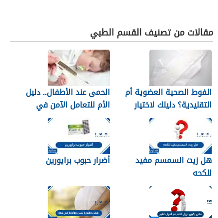
مقالات من تصنيف القسم الطبي
الفوط الصحية العضوية أم
الحمى عند الأطفال.. دليل
التقليدية؟ دليلك لاختيار
الأم للتعامل الآمن في
النوع الأنسب لبشرتك
المنزل
هل زيت السمسم مفيد
أضرار حبوب برايورين
للكحه