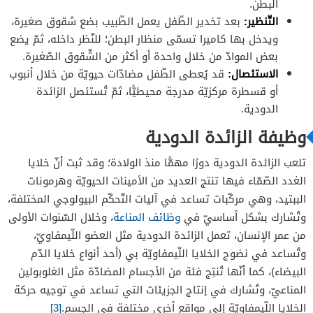
البطن.
التّنظير:
بعد تخدير الطّفل يعمل الطّبيب بضع شقوق صغيرة،
ويدخل بها كاميرا تسمّى منظار البطن؛ للنّظر داخله، ثمّ يضع
بعض الموادّ من خلال واحدة أو أكثر من الشّقوق الصّغيرة.
الاستئصال:
قد يُعطى الطّفل مضادّات حيويّة من خلال أنبوب
أو قسطرة مركزيّة مدرجة محيطيًّا، ثمّ تُستئصل الزائدة
الدودية.
وظيفة الزائدة الدودية
تلعب الزائدة الدودية دورًا مهمًّا منذ الولادة؛ وقد ثبت أنّ خلايا
الغدد الصّمّاء فيها تنتج العديد من الأمينات الحيويّة وهرمونات
الببتيد، وهي مركّبات تساعد في آليات التّحكّم البيولوجي المختلفة،
وتُشارك بشكل أساسيّ في
وظائف المناعة
، وخلال السّنوات الأولى
من عمر الإنسان، تعمل الزائدة الدودية مثل العضو اللّيمفاويّ،
وتُساعد في نضوج الخلايا اللّيمفاويّة بي (أحد أنواع خلايا الدّم
البيضاء)، كما أنّها تُنتِج فئة من الأجسام المضادّة مثل الغلوبولين
المناعيّ، وتُشارك في إنتاج الجزيئات التي تساعد في توجيه حركة
الخلايا اللّيمفاويّة إلى مواقع أخرى مختلفة في الجسم.
[3]