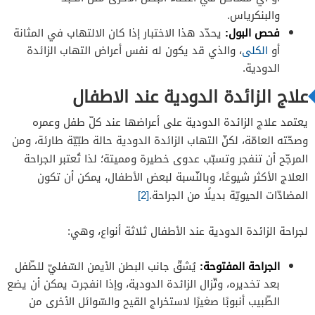
والبنكرياس.
فحص البول:
يحدّد هذا الاختبار إذا كان الالتهاب في المثانة
أو
الكلى
، والذي قد يكون له نفس أعراض التهاب الزائدة
الدودية.
علاج الزائدة الدودية عند الاطفال
يعتمد علاج الزائدة الدودية على أعراضها عند كلّ طفل وعمره
وصحّته العامّة، لكنّ التهاب الزائدة الدودية حالة طبّيّة طارئة، ومن
المرجّح أن تنفجر وتسبّب عدوى خطيرة ومميتة؛ لذا تُعتبر الجراحة
العلاج الأكثر شيوعًا، وبالنّسبة لبعض الأطفال، يمكن أن تكون
المضادّات الحيويّة بديلًا من الجراحة.
[2]
لجراحة الزائدة الدودية عند الأطفال ثلاثة أنواع، وهي:
الجراحة المفتوحة:
يُشقّ جانب البطن الأيمن السّفليّ للطّفل
بعد تخديره، وتّزال الزائدة الدودية، وإذا انفجرت يمكن أن يضع
الطّبيب أنبوبًا صغيرًا لاستخراج القيح والسّوائل الأخرى من