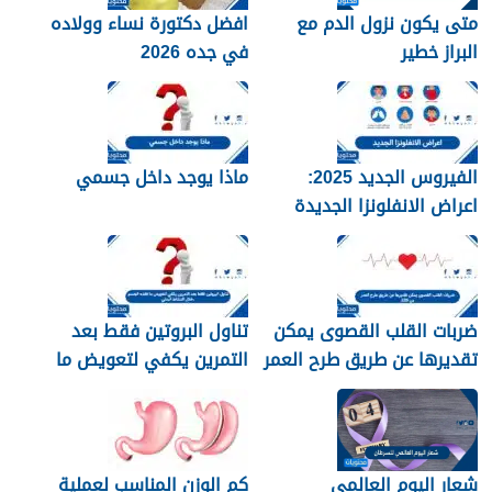
متى يكون نزول الدم مع
افضل دكتورة نساء وولاده
البراز خطير
في جده 2026
الفيروس الجديد 2025:
ماذا يوجد داخل جسمي
اعراض الانفلونزا الجديدة
وطرق العلاج
ضربات القلب القصوى يمكن
تناول البروتين فقط بعد
تقديرها عن طريق طرح العمر
التمرين يكفي لتعويض ما
من 220
فقده الجسم خلال النشاط
البدني
شعار اليوم العالمي
كم الوزن المناسب لعملية