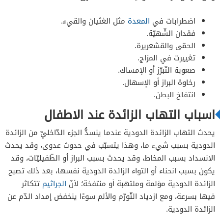
اضطرابات في
المعدة
مثل الغثيان والقيء.
فقدان الشّهيّة.
الحمّى والقشعريرة.
تغييرت في المزاج.
صعوبة التّبرّز أو الإمساك.
رخاوة البراز أو الإسهال.
انتفاخ البطن.
اسباب التهاب الزائدة عند الاطفال
يحدث التهاب الزائدة الدودية عندما ينسدُّ الجزء الدّاخليّ من الزائدة
الدودية بسبب شيء ما، وهذا يتسبّب في حدوث عدوى، وقد يحدث
الانسداد بسبب المخاط، وقد يحدث بسبب البراز أو الطّفيليّات، وقد
يكون بسبب انحناء أو التواء الزائدة الدودية نفسها، بعد ذلك تصبح
الزائدة الدودية مؤلمة وملتهبة أو منتفخة؛ لأنّ
الجراثيم
تتكاثر
فيها بسرعة، ومع ازدياد التّورّم والألم سوءًا ينخفض إمداد الدّم عن
الزائدة الدودية.