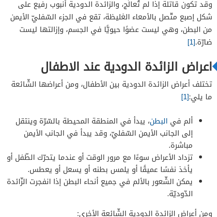
وقد تكون قاتلة إذا لم تُعالَج، والزائدة الدودية أنبوب رفيع على
شكل إصبع متّصل بالأمعاء الغليظة، تقع في الجزء السّفليّ الأيمن
من البطن، وهي ليست عضوًا حيويًّا في الجسم، وإزالتها ليست
ضارّة.
[1]
اعراض الزائدة الدودية عند الاطفال
تختلف أعراض الزائدة الدودية بين الأطفال، ومن أعراضها الشّائعة
ما يلي:
[1]
ألم في
البطن
، يبدأ في المنطقة المحيطة بالسّرّة وينتقل
إلى الجانب الأيمن السّفليّ، وقد يبدأ في الجانب الأيمن
مباشرة.
تزداد الأعراض سوءًا مع مرور الوقت أو عندما يتحرّك الطّفل أو
يأخذ نفسًا عميقًا أو يلمس بطنه أو يسعل أو يعطس.
يمكن الشّعور بالألم في جميع أنحاء البطن إذا انفجرت الزّائدة
الدّوديّة.
ومن أعراض الزائدة الدودية الشّائعة الأخرى: