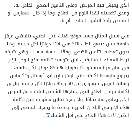
الذي يعيش فيه المريض، وعلى التأمين الصحي الخاص به،
ومدى تغطيته لهذا النوع من العلاج، وما إذا كان الممارس أو
المختص يأخذ التأمين الخاص أم لا.
على سبيل المثال حسب موقع هيلث لاين الطبي، يتقاضى مركز
جامعة سان دييغو للطب التكاملي 124 دولارًا لكل جلسة، وذلك
بدون تغطية التأمين الصّحي، وفقًا لـ Thumbtack ، وهي شركة
تربط العملاء بالمحترفين، فإن متوسط ​​تكلفة علاج الوخز بالإبر
في سان فرانسيسكو، كاليفورنيا هو 85 دولارًا لكل جلسة،
يتراوح متوسط ​​تكلفة علاج الوخز بالإبر في أوستن وتكساس
وسانت لويس، ميسوري بين 60 و 85 دولارًا لكل جلسة، وليس
لكافة مراحل العلاج التي يحتاجها الشخص للشفاء من المرض
الذي يعاني منه تمامًا، ولا يوجد
تقارير موثوقة تبين تكلفة
هذه الإبر في البلدان العربية، وعادةً ما يتوجه المرضى إلى
الصّين لأخذ هذا العلاج على أمل الشفاء
[5].