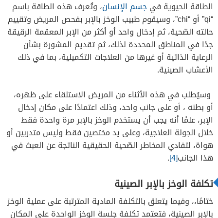
الطاقة الحيوية في
جسم الإنسان
، وتُعرف هذه الطاقة باسم
“qi” أو “chi”، وسيقوم طبيب الوخز بالإبر بفحص المريض وتقييم
حالته الصّحية، ثم إدخال واحد أو أكثر من الإبر المعقمة الرقيقة
جدًا في المناطق المحددة لذلك، ثم تقديم المشورة بشأن
الرعاية الذاتية أو غيرها من العلاجات التكميلية، بما في ذلك
الأعشاب الصينية.
وسيُطلب في هذه الأثناء من المريض الاستلقاء على ظهره،
أو بطنه ، أو على جانب واحد، وذلك اعتمادًا على مكان إدخال
الإبر، علمًا أنه يجب أن يستخدم الوخز بالإبر مرة واحدة فقط
خلال الجولة العلاجية، وعلى يد مختصين فقط وليس متدربين أو
هواة، لتفادي المخاطر الصّحية الحقيقية الناتجة عن العبث في
هذا الجانب
[4]
.
تكلفة الوخز بالإبر الصينية
ختامًا،، وفيما يتعلق بالتكلفة المادية المترتبة على عملية الوخز
بالإبر الصينية، فتعتمد تكلفة جلسة الوخز الواحدة على المكان