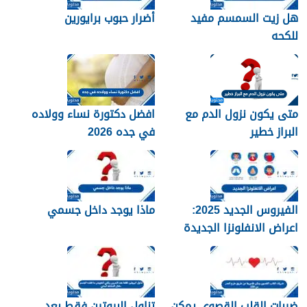
هل زيت السمسم مفيد
أضرار حبوب برايورين
للكحه
متى يكون نزول الدم مع
افضل دكتورة نساء وولاده
البراز خطير
في جده 2026
الفيروس الجديد 2025:
ماذا يوجد داخل جسمي
اعراض الانفلونزا الجديدة
وطرق العلاج
ضربات القلب القصوى يمكن
تناول البروتين فقط بعد