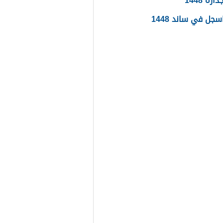
ره 1448
جل في ساند 1448