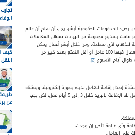
تجارب
الوفاء
وطرق 
ن رصيد المدفوعات الحكومية أبشر، يجب أن نعلم أن عالم
معهم 448
ر قامت بتقديم مجموعة من البيانات تسهل المعاملات
السفر
اجة للذهاب لأي مصلحة، ومن خلال أبشر أعمال يمكن
كيف ا
لأصحاب المؤسسات التي يكون عدد العمال فيها 100 عامل أو أقل التمتع بعدد كبير من
النقل
 طوال أيام الأسبوع
[2]
.
في ال
 رصيد المدفوعات
1448
 رصيد المدفوعات
أة إصدار إقامة للعامل لديك بصورة إلكترونية، ويمكنك
طريقة 
أن تقوم بهذه الخدمة فورا وسوف تصل لك الإقامة بالبريد خلال 3 إلى 5 أيام عمل، لكن يجب
عن برن
برقم اله
مملكة.
امة وأي غرامة تأخير إن وجدت.
 على العامل.