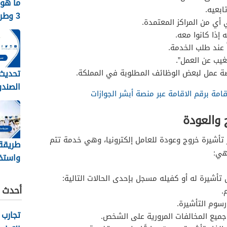
ما هو 
بعيه.
3 وط
أي من المراكز المعتمدة.
نظام جدا
إذا كانوا معه.
 عند طلب الخدمة.
غيب عن العمل”.
تحديث 
صة عمل لبعض الوظائف المطلوبة في المملكة.
الصندو
امة برقم الاقامة عبر منصة أبشر الجوازات
الرابط
 والعودة
تأشيرة خروج وعودة للعامل إلكترونيا، وهي خدمة تتم
طريقة
هي:
واستخر
حج للم
 تأشيرة له أو كفيله مسجل بإحدى الحالات التالية:
والمقيمي
أحدث ا
.
سوم التأشيرة.
تجارب 
ميع المخالفات المرورية على الشخص.