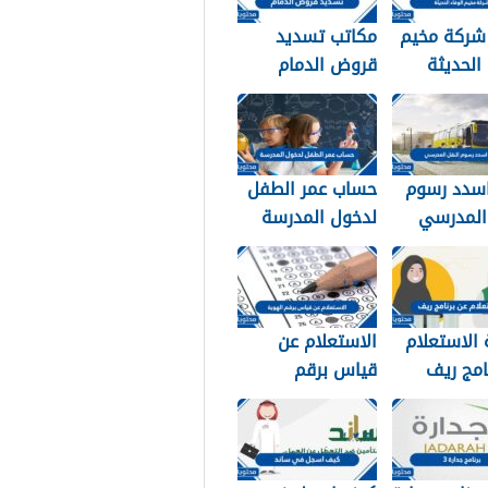
 شركة مخيم
مكاتب تسديد
 الحديثة
قروض الدمام
التواصل
1448
1
سدد رسوم
حساب عمر الطفل
 المدرسي
لدخول المدرسة
سعودية
1448
الاستعلام
الاستعلام عن
امج ريف
قياس برقم
وية 1448
الهوية 1448
services.qiyas.s
a