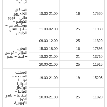
أثيوبيا
السنغال –
19.00-21.00
16
17560
الكاميرون –
مالي – توجو
الكونغو –
بروكينافاسو –
11930
25
21.00-02.00
ساحل العاج –
الجابون
09.00-12.00
25
11820
17895
16
15.00-18.00
المغرب –
الجزائر – تونس
– ليبيا – مصر
18.00-21.00
21
13710
20.00-21.00
25
11915
المملكة
المتحدة –
19.00-21.00
19
15205
فرنسا –
اسبانيا –
البرتغال –
المانيا –
إيطاليا – باقي
20.00-21.00
25
11820
الدول
الأوروبية