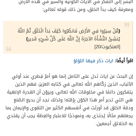
البشر إلى التفكر في الآيات الكونية والسير في هذه الأرض
ومعرفة كيف بدأ الخلق، ومن ذلك قوله تعالى:
{
قُلْ سِيرُوا فِي الأَرْضِ فَانظُرُوا كَيْفَ بَدَأَ الْخَلْقَ ثُمَّ اللَّهُ
}
يُنشِئُ النَّشْأَةَ الآخِرَةَ إِنَّ اللَّهَ عَلَى كُلِّ شَيْءٍ قَدِير
[العنكبوت/20]
اقرأ أيضًا:
ايات ذكر فيها اللؤلؤ
إن البحث عن ايات تدل على التامل إنما هو أمرٌ فِطري عند أولي
الألباب، الذين زكّاهم الله تعالى في كتابه العزيز، فهم الذين
يتفكرون دائمًا في مخلوقات الله تعالى، ويروْن أن القدرة الإلهية
هي التي تدبر أمر هذا الكوْن بِرُمّته؛ ولذلك نجد أن بديع الصُنع
ودقة الخلق قد أورثت في أنفسهم الكثير من التقوى والإيمان بما
يجعلهم مثالًا يُحتذى به، ونموذجًا للاعتبار والعِظة يجب أن يقتدي
به الخلائق أجمعين.