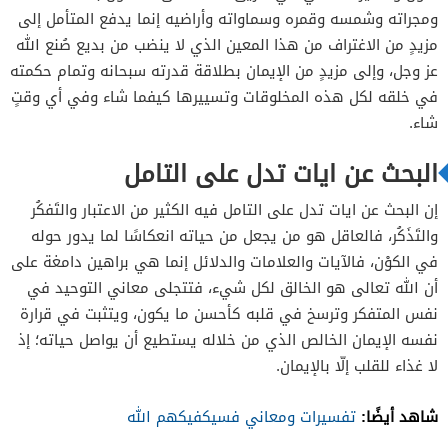
خلْق السماوات والأرض
ومجراته وشمسه وقمره وسماواته وأراضيه إنما يدفع المتأمل إلى
مزيدٍ من الاغتراف من هذا المعين الذي لا ينضب من بديع صُنع الله
نزول الأمطار
عز وجل، وإلى مزيدٍ من الإيمان بطلاقة قدرته سبحانه وتمام حكمته
في خلقه لكل هذه المخلوقات وتسييرها كيفما شاء وفي أي وقتٍ
شاء.
البحث عن ايات تدل على التامل
إن البحث عن ايات تدل على التامل فيه الكثير من الاعتبار والتَفكُر
والتَذَكُر، فالعاقل هو من يجعل من حياته انعكاسًا لما يدور حوله
في الكوْن، فالآيات والعلامات والدلائل إنما هي براهين دامغة على
أن الله تعالى هو الخالق لكل شيء، فتتجلى معاني التوحيد في
نفس المتفكر وترسخ في قلبه كأحسن ما يكون، ويتثبت في قرارة
نفسه الإيمان الخالص الذي من خلاله يستطيع أن يواصل حياته؛ إذ
لا غذاء للقلب إلّا بالإيمان.
شاهد أيضًا:
تفسيرات ومعاني فسيكفيكهم الله