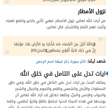
نزول الأمطار
من آيات الله تعالى نزول الأمطار، فهي تأتي بالخير والنفع للعباد
وتُنبت لهم الثمار والأشجار، قال تعالى:
{
وَاللّهُ أَنزَلَ مِنَ الْسَّمَاء مَاء فَأَحْيَا بِهِ الأَرْضَ بَعْدَ مَوْتِهَا
}
إِنَّ فِي ذَلِكَ لآيَةً لِّقَوْمٍ يَسْمَعُون
[النحل/65]
شاهد أيضًا:
اكثر سورة ذكر فيها اسم الرحمن
ايات تدل على التامل في خلق الله
يمكنك البحث عن ايات تدل على التامل في خلق الله، وفي خلق
السماوات والأرض والشمس والقمر والنجوم والجبال والشجر
والدواب والإنس والجنّ، وكلها خلائق قد أراد الله تعالى أن
يوجدها في هذه الحياة الدنيا لحكمةٍ بالغةٍ ولآيةٍ عُظمى، وكلما
تفكر المرء في ذلك كلما زاد يقينه وإيمانه وزاد اقتناعه بأن الله