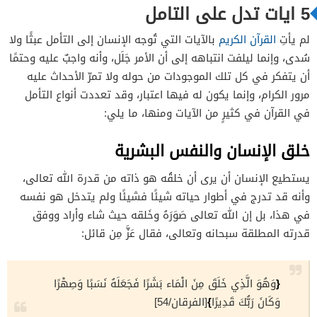
5 ايات تدل على التامل
لم يأتِ
القرآن الكريم
بالآيات التي تُوجه الإنسان إلى التأمل عبثًا ولا
سُدى، وإنما ليلفت انتباهه إلى أن الأمر جَلَل، وأنه واجبٌ عليه وحتمًا
أن يتفكر في كل تلك الموجودات من حوله ولا تمرّ الأحداث عليه
مرور الكرام، وإنما يكون له فيها اعتبار، وقد تعددت أنواع التأمل
في القرآن في كثيرٍ من الآيات ومنها، ما يلي:
خلق الإنسان والنفس البشرية
يستطيع الإنسان أن يرى أن خلقُه هو ذاته من قدرة الله تعالى،
وأنه قد تدرج في أطوار حياته شيئًا فشيئًا ولم يتدخل هو نفسه
في هذا، بل إن الله تعالى صَوَرَهُ وخَلقه حيث شاء وأراد ووفق
قدرته المطلقة سبحانه وتعالى، فقال عَزَّ مِن قائل:
{
وَهُوَ الَّذِي خَلَقَ مِنَ الْمَاء بَشَرًا فَجَعَلَهُ نَسَبًا وَصِهْرًا
}
وَكَانَ رَبُّكَ قَدِيرًا
[الفرقان/54]