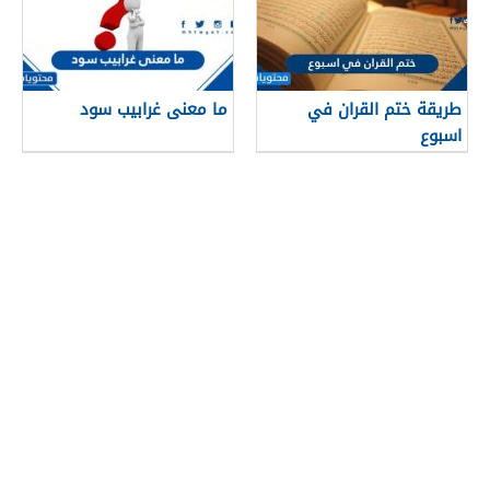
طريقة ختم القران في
ما معنى غرابيب سود
اسبوع