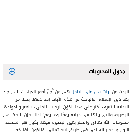
جدول المحتويات
البحث عن
ايات تدل على التامل
هي من أَجَلّ أمور العبادات التي جاء
بها دين الإسلام، فالباحث عن هذه الآيات إنما دفعه بحثه من
خلق الإنسان والنفس البشرية
البداية للتعرف أكثر على هذا الكوْن الرحيب، المليء بالعِبر والمواعظ
البصرية، والتي يراها في حياته يومًا بعد يوم؛ لذلك فإن التفكر في
الكائنات الحية
مخلوقات الله تعالى والنظر بعين البصيرة فيها، يكون هو المقصد
الدنيا وفتنتها
الأول والأخير للساعي في طريق الله تعالى، فالكون بأفلاكه