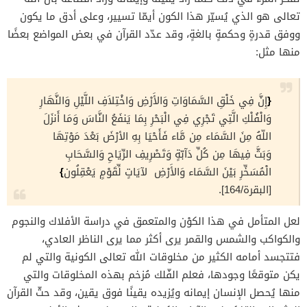
تعالى هو الذي يُسيّر هذا الكون أيمّا تسيير، وعلى أدق ما يكون
ووفق قدرةٍ وحكمةٍ بالغةٍ، وقد عدّد القرآن في بعض المواضع بعضًا
منها مثل:
{
إِنَّ فِي خَلْقِ السَّمَاوَاتِ وَالأَرْضِ وَاخْتِلاَفِ اللَّيْلِ وَالنَّهَارِ
وَالْفُلْكِ الَّتِي تَجْرِي فِي الْبَحْرِ بِمَا يَنفَعُ النَّاسَ وَمَا أَنزَلَ
اللّهُ مِنَ السَّمَاء مِن مَّاء فَأَحْيَا بِهِ الأرْضَ بَعْدَ مَوْتِهَا
وَبَثَّ فِيهَا مِن كُلِّ دَآبّةٍ وَتَصْرِيفِ الرِّيَاحِ وَالسَّحَابِ
}
الْمُسَخِّرِ بَيْنَ السَّمَاء وَالأَرْضِ لآيَاتٍ لِّقَوْمٍ يَعْقِلُون
[البقرة/164].
لعل المتأمل في هذا الكوْن والمتعمق في دراسة الأفلاك والنجوم
والكواكب والشمس والقمر يرى أكثر مما يرى الناظر العادي،
فتتجسد أمامه الكثير من مخلوقات الله تعالى الكونية والتي لم
يكن متوقعًا وجودها، فعلم الفّلك مُزخم بهذه المخلوقات والتي
منها يُحصل الإنسان إيمانه ويُزيده يقينًا فوق يقين، وقد حثّ القرآن