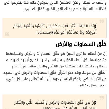
واللعب ما فيها، ولكن المتقين الذين يدركون ذلك فلا ينخرطوا في
مَلذاتها الفانية ولهم بذلك الأجر الكبير، فقال تعالى:
{
إِنَّمَا الحَيَاةُ الدُّنْيَا لَعِبٌ وَلَهْوٌ وَإِن تُؤْمِنُوا وَتَتَّقُوا يُؤْتِكُمْ
}
أُجُورَكُمْ وَلاَ يَسْأَلْكُمْ أَمْوَالَكُم
[محمد/36]
خلْق السماوات والأرض
إن من أعظم ما ترى العين هو خلْقُ السماوات والأرض واتساعهما
وشمولهما لكل أرجاء الكوْن، فالإنسان لا يستطيع أن يدرك ببصره
منتهى خلقهما لما فيهما من العِظَمِ والكِبَرِ، فهما من أعظم
الخَلْقِ من حولنا، وقد ذكر القرآن خلْق السماوات والأرض في العديد
من الآيات؛ لكي يتذكر الإنسان دومًا أن الله تعالى على كل شيءٍ
قدير، فقال تعالى:
{
إِنَّ فِي خَلْقِ السَّمَاوَاتِ وَالأَرْضِ وَاخْتِلاَفِ اللَّيْلِ وَالنَّهَارِ
}
لآيَاتٍ لِّأُوْلِي الألْبَاب
[آل عمران/190]