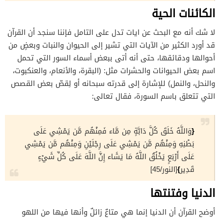
الكائنات الحية
لا شك أنه مع البحث عن ايات تدل على التامل فإننا سنجد أن القرآن
قد أورد الكثير من الآيات التي تشير إلى الحيوان والنبات وبعضٍ من
أحوالها ودقائقها، حتى أنه أتى ببعض أسماء السور التي تحمل
اسم بعض الحيوانات والحشرات مثل: (البقرة، والأنعام، والعنكبوت،
والنحل، والنمل) للإشارة إلى قدرته سبحانه أو لِقصّ بعض القصص
التي تتعلق باسم السورة، فقال تعالى:
{
وَاللَّهُ خَلَقَ كُلَّ دَابَّةٍ مِن مَّاء فَمِنْهُم مَّن يَمْشِي عَلَى
بَطْنِهِ وَمِنْهُم مَّن يَمْشِي عَلَى رِجْلَيْنِ وَمِنْهُم مَّن يَمْشِي
عَلَى أَرْبَعٍ يَخْلُقُ اللَّهُ مَا يَشَاء إِنَّ اللَّهَ عَلَى كُلِّ شَيْءٍ
}
قَدِير
[النور/45]
الدنيا وفتنتها
أوضح القرآن أن الدنيا إنما هي متاعٌ زائلٌ وأنها فيها من اللهو