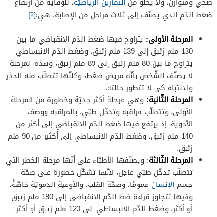
صحّي ومتوازن، ولا يخلو من
التّمارين الرياضيّة
، للوقاية من ارتفاع
ضغط الدّم الذي يصنّف إلى ثلاث مراحل من الإصابة، هي:
[2]
المرحلة الأولى:
يتراوح فيها ضغط الدّم الانقباضي ما بين
130 ملم زئبق إلى 139 ملم زئبق، وضغط الدّم الانبساطي
يتراوح ما بين 80 ملم زئبق إلى 89 ملم زئبق، وهذه المرحلة
لا يصنّف الشّخص بأنّه مريض ضغط، وكلنّها تتطلّب منه الحذر
والانتباه كي لا تتطور حالته.
المرحلة الثّانية:
وهي مرحلة أكثر جديّة وخطورة من المرحلة
الأولى، وتتطلّب مراقبة وتدخّل طبّي، بالمراقبة ووصف
الأدوية، إذ يرتفع فيها ضغط الدّم الانقباضي إلى أكثر من
140 ملم زئبق، وضغط الدّم الانبساطي إلى أكثير من 90 ملم
زئبق.
المرحلة الثّالثة
: ويصنّفها الأطبّاء على أنّها مرحلة الخطر التي
تتطلّب تدخّل طبّي عاجل، لأنّها تشكّل خطورة على صحّة
جسم
الإنسان
عمومًا، وصحّة القلب، والأوعية الدمويّة خاصّةً،
وفيها تتجاوز قراءة ضط الدّم الانقباضي إلى 180 ملم زئبق
أو أكثر، وضغط الدّم الانبساطي إلى 120 ملم زئبق أو أكثر.