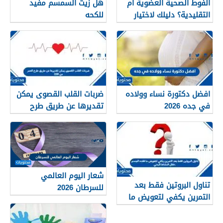
الفوط الصحية العضوية أم
هل زيت السمسم مفيد
التقليدية؟ دليلك لاختيار
للكحه
النوع الأنسب لبشرتك
افضل دكتورة نساء وولاده
ضربات القلب القصوى يمكن
في جده 2026
تقديرها عن طريق طرح
العمر من 220
شعار اليوم العالمي
تناول البروتين فقط بعد
للسرطان 2026
التمرين يكفي لتعويض ما
فقده الجسم خلال النشاط
البدني