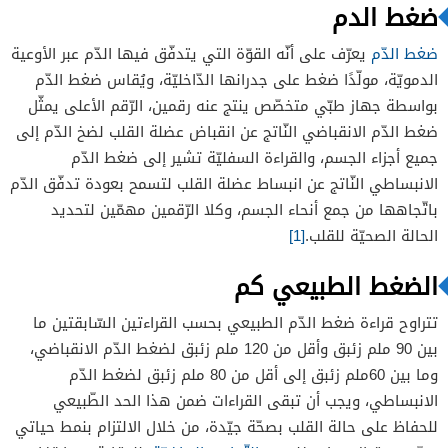
ضغط الدم
ضغط الدّم
يعرّف على أنّه القوّة التي يتدفّق فيها الدّم عبر الأوعية
الدمويّة، مولّدًا ضغط على جدرانها الدّاخليّة، ويُقاس ضغط الدّم
بواسطة جهاز طبّي متخصّص ينتج عنه رقمين، الرّقم الأعلى يمثّل
ضغط الدّم الانقباضي النّاتج عن انقباض عضلة القلب لضخ الدّم إلى
جميع أجزاء الجسم، والقراءة السفليّة تشير إلى ضغط الدّم
الانبساطي النّاتج عن انبساط عضلة القلب لتسمح بعودة تدفّق الدّم
باتّجاهها من جمع أنحاء الجسم، وكلا الرّقمين مهمّين لتحديد
الحالة الصحيّة للقلب.
[1]
الضغط الطبيعي كم
تتراوح قراءة ضغط الدّم الطبيعي بحسب القراءتين السّابقتين ما
بين 90 ملم زئبق وأقل من 120 ملم زئبق لضغط الدّم الانقباضي،
وما بين 60ملم زئبق إلى أقل من 80 ملم زئبق لضغط الدّم
الانبساطي، ويجب أن تبقى القراءات ضمن هذا الحد الطّبيعي
للحفاظ على حالة القلب بصحّة جيّدة، من خلال الالتزام بنمط حياتي