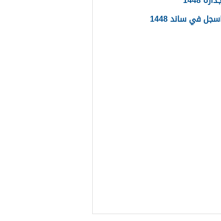
ره 1448
جل في ساند 1448