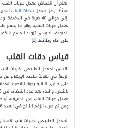
العلم أن انخفاض معدل ضربات القلب أث
فمثلًا يصل معدل
نبضات القلب
الطبيع
إلى حوالي 40 ضربة في الد
معدل ضربات القلب، وهو ما يفسر علميً
الحيوية، ألا وهي تزويد الجسم بالكمي
على أداء وظائفه.
[2]
قياس دقات القلب
لقياس المعدل الطبيعي لضربات قلب ا
الرّسغ في نهاية قاعدة الإبهام من جه
على جانبي الرقبة بجوار القصبة الهوائ
معدل ضربات القلب في الدقيقة، أو ح
ومن ثم ضرب الرّقم الناتج في العدد 6 للحصول على معدل دقات القلب خلال دقيقة.
المعدل الطبيعي لضربات قلب الانسان 