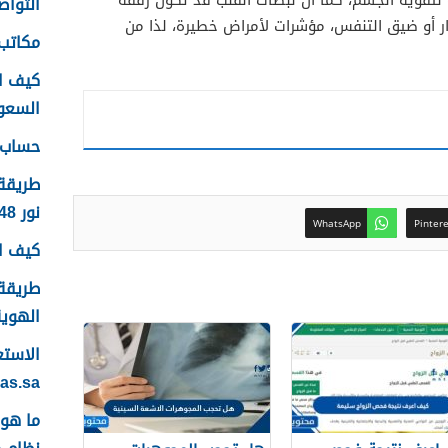
لتقوية الجسم، كما أن نبضات القلب قد تكون رفقة
التواصل
ار أو ضيق التنفس، مؤشرات لأمراض خطيرة، لذا من
مكاتب 
كيف ا
السعودية
حساب ع
طريقة
نور 1448
WhatsApp
Pinter
كيف اس
طريقة 
الهوية 48
yas.sa