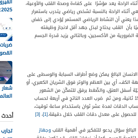
الفيرو
ناء الراحة يعد مؤشرًا على كفاءة وصحة القلب والأوعية،
5
ي أثناء الراحة بالنسبة لشخص رياضي يتدرب باستمرار
الانفلو
قيقة، وهذا يعني أن النشاط الرياضي المستمر يُؤدي إلى خفض
وطرق ا
ا بأن القلب يحتاج لبذل جهد أقل لانجاز وظيفته
ة الضرورية من الأكسجين، وبالتالي يزيد قدرة الجسم
ضربات 
القصو
تقدير
طرح الع
لانسان البالغ يمكن وضع أطراف السبابة والوسطى على
ة الكف، أي بين العظم والوتر فوق الشريان الكعبري، أو
شعار ا
يّة أسفل العنق، والضّغط برفق للتمكّن من الشعور
العالم
بالنّبض، والبدء بعد عدد النبضات في 15 ثانية، ومن ثم ضرب العدد الناتج في أربعة لحساب
2026
ساب الدقات لمدة عشر ثوان باستخدام ساعة توقيت،
[3]
،
[1]
أحدث ا
البالغ سؤال يدعو للتفكير في أهمية القلب
وجهاز
تجارب 