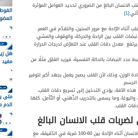
 الانسان البالغ من الضروري تحديد العوامل المؤثرة
الفوط 
تي:
[1]
العضوي
التقلي
ب أثناء الرّاحة مع مرور السنين، والتقدّم في العمر.
لاختيار
ضات القلب بين الراحة والحركة، والوقوف والمشي.
الأنس
يرتفع معدل دقات القلب عند التعرّض لدرجات الحرارة
هل زي
ط عدد النبضات بالحالة النفسية، فيزيد القلق مثلًا من
مفيد ل
ادة الوزن، وذلك لأن القلب يصبح يعمل بجهد أكبر لتوفير
الجسم.
هذه الآفة، يؤدي التدخين إلى تسريع دقات القلب.
متى ي
واليوغا، وما يسمى بالتدريب الذّهني، أو التّأمل، كلها
الدم م
قات القلب.
ضربات قلب الانسان البالغ
يتراوح المعدل الطبيعي لضربات قلب الانسان أثناء الرّاحة بين 60-100 ضربة في الدّقيقة، مع