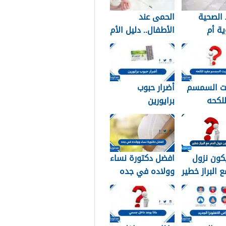
الصحية
الحمى عند
ة أم
الأطفال.. دليل الأم
دية؟ دليلك
للتعامل الآمن في
 النوع
المنزل
ب لبشرتك
ت السمسم
أضرار حبوب
لكحه
برايورين
كون نزول
افضل دكتورة نساء
ع البراز خطير
وولاده في جده
2026