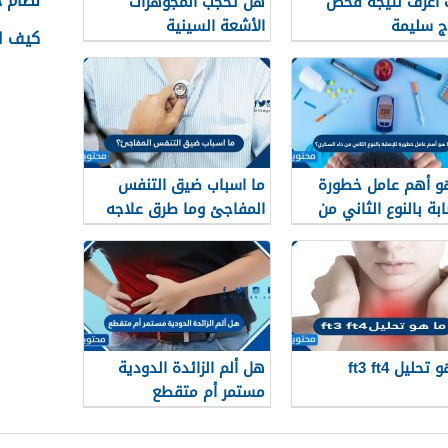
نظام جدا
اعرف نتيجة فحص
هل تحجب المجوهرات
اج سليمة
الأشعة السينية
كيف اس
و أهم عامل خطورة
ما اسباب ضيق التنفس
ابة بالنوع الثاني من
المفاجئ وما طرق علاجه
السكري؟
والوقاية من حدوثه
تحليل ft3 ft4
هل ألم الزائدة الدودية
مستمر أم متقطع