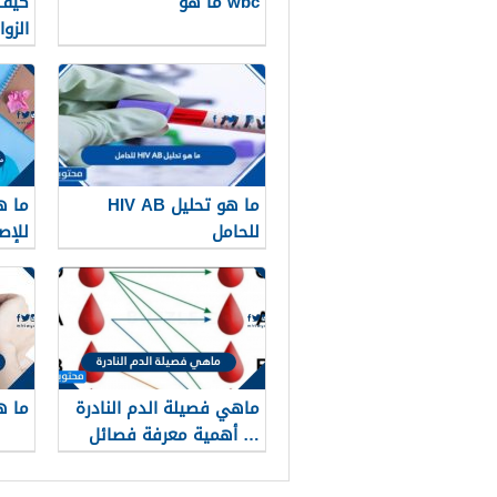
wbc ما هو
كيف 
الزو
ما هو تحليل HIV AB
ما ه
للحامل
للإص
داء 
ماهي فصيلة الدم النادرة
ما هو 
… أهمية معرفة فصائل
الدم