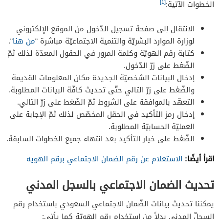
[1]
الخطوات الآتية:
الانتقال إلى صفحة تسجيل الدّخول من الموقع الإلكتروني
لوزارة الموارد البشريّة والتنمية الاجتماعيّة مباشرة “
من هنا
“.
كتابة رقم الهويّة وكلمة المرور في الحقول المعدّة لذلك ثمّ
الضّغط على زرّ الدّخول.
إدخال البيانات الشخصيّة الجديدة مكان المعلومات القديمة
والضّغط على زرّ التالي حتّى تحديث كافّة البيانات المطلوبة.
التعهّد بالموافقة على الشروط ثمّ الضّغط على زرّ التالي.
إدخال رمز التأكيد في الحقل المخصّص لذلك ثمّ الإجابة على
العمليّة الحسابيّة المطلوبة.
الضّغط على خيار التأكيد بعد انتهاء جميع الخطوات السابقة.
اقرأ أيضًا:
الاستعلام عن رقم الضمان الاجتماعي برقم الهويه
تحديث الضمان الاجتماعي بالسجل المدني
يمكننا تحديث بيانات الضّمان الاجتماعي السعودي باستخدام رقم
السجلّ المدني بدلاً من استخدام رقم الهويّة كما يأتي: