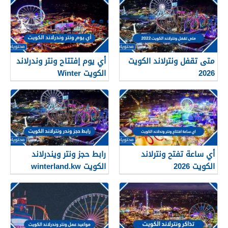
متى تقفل ونترلاند الكويت
أي يوم إفتتاح ونتر وندرلاند
2026
الكويت Winter
Wonderland Kuwait 2026
أي ساعة تفتح ونترلاند
رابط حجز ونتر ويندرلاند
الكويت 2026
الكويت winterland.kw