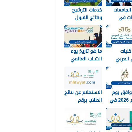
لجامعات
خدمات الترشيح
ات في
ونتائج القبول
ية للبنات
بجامعة الملك خالد
1448
كليات
ما هو تاريخ يوم
 العربي
الشباب العالمي
144 وكيفية
2026
 الرسوم
وافق يوم
الاستعلام عن نتائج
المعلم 2026 في
الطلاب برقم
لدول
الهويه 1448 عبر
ة
نظام نور
noor.moe.gov.sa