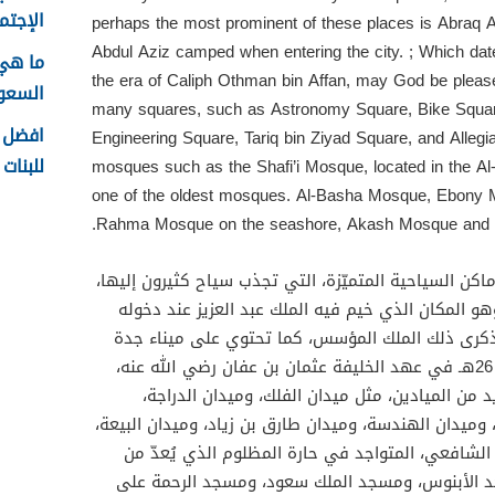
الإجتما
perhaps the most prominent of these places is Abraq 
Abdul Aziz camped when entering the city. ; Which dat
ما هي
the era of Caliph Othman bin Affan, may God be pleased
السعودية
many squares, such as Astronomy Square, Bike Squar
افضل ا
Engineering Square, Tariq bin Ziyad Square, and Alleg
للبنات 1448
mosques such as the Shafi’i Mosque, located in the A
one of the oldest mosques. Al-Basha Mosque, Ebony 
Rahma Mosque on the seashore, Akash Mosque and A
كن السياحية المتميّزة، التي تجذب سياح كثيرون إليها،
وهو المكان الذي خيم فيه الملك عبد العزيز عند دخوله
 لذكرى ذلك الملك المؤسس، كما تحتوي على ميناء جدة
الإسلامي؛ الذي تعود نشأته إلى عام 26هـ في عهد الخليفة عثمان بن عفان رضي الله عنه،
 من الميادين، مثل ميدان الفلك، وميدان الدراجة،
 ، وميدان الهندسة، وميدان طارق بن زياد، وميدان البيعة،
لشافعي، المتواجد في حارة المظلوم الذي يُعدّ من
د الأبنوس، ومسجد الملك سعود، ومسجد الرحمة على