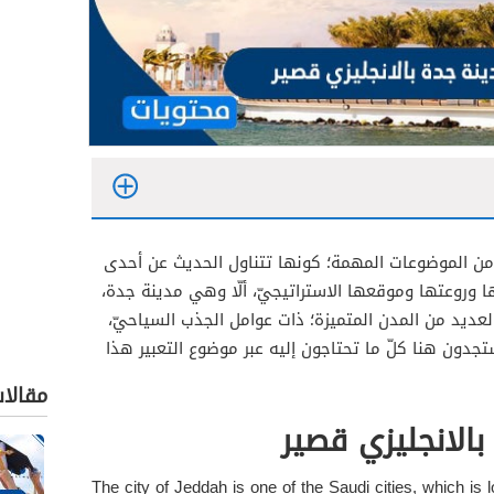
من الموضوعات المهمة؛ كونها تتناول الحديث عن أحدى
الانجليزي قصير
ا وروعتها وموقعها الاستراتيجيّ، ألّا وهي مدينة جدة،
العديد من المدن المتميزة؛ ذات عوامل الجذب السياحيّ،
جدون هنا كلّ ما تحتاجون إليه عبر موضوع التعبير هذا
مقالا
بالانجليزي قصير
The city of Jeddah is one of the Saudi cities, which is