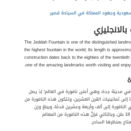
سعودية وجهود المملكة في السياحة قصير
بالانجليزي
The Jeddah Fountain is one of the distinguished landmar
the highest fountain in the world; Its length is approxim
construction dates back to the eighties of the twentieth 
one of the amazing landmarks worth visiting and enjoyi
ة
ة في مدينة جدة، وهي أعلى نافورة في العالم؛ إذ يصل
متر، يعود بناؤها إلى ثمانينيات القرن العشرين، وتتكون هذه النافورة من
 النافورة إلى ألف وأربعة وعشرين قدمًا، ويبلغ وزن
المياه المعلقة في الهواء ما يزيد عن 18 طن، وبالتالي فإنَّ هذه النافورة من المعالم
تاع بمنظرها الساحر.