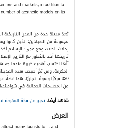
enters and markets, in addition to
 number of aesthetic models on its
مجموعة من الصيادين؛ الذين كانوا ي
رحلات الصيد، ومع مجيء الإسلام أخذت م
تاريخها أخذ بالتّطور مع التاريخ الإسل
أنَّها اكتسب أهمية كبيرة عندما جعلها 
المكرمة، ومن ثمَّ أصبحت هذه المدين
330 مركزًا وسوقًا تجاريًا، هذا فضلً
من المجسمات الجمالية في شواطئها.
شاهد أيضًا:
تعبير عن مكة المكرمة قص
العرض
attract many tourists to it, and