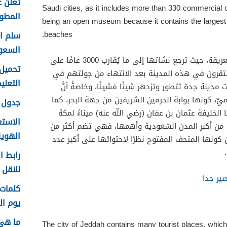
تعلن ع
Saudi cities, as it includes more than 330 commercial c
المطور 
being an open museum because it contains the largest
beaches.
السعو
تُعدّ مدينة جدة من المدن التاريخية العريقة، حيث ترجع نشاتها إلى ما يُقارب 3000 عامًا على
ستقرون في هذه المدينة بعد الانتهاء من جولتهم في
التعليم f
دينة جدة تتطور وتزدهر شيئًا فشيئًا، وخاصةً أنَّ
اميّ، كونها بوابة الحرمين الشريفين من جهة البحر، كما
جدول ع
الخليفة عثمان بن عفان (رضي اللّه عنه) ميناءً لمكة
الاستع
ة من أكبر المدن السّعودية وأهمها، فهي تضم أكثر من
الهوية 48
ا عن كونها المتحف المفتوح نظرًا لاحتوائها على أكبر عدد
رابط ا
للنقل 1448 في الرياض
ير جدا
يوم الم
ما هي
The city of Jeddah contains many tourist places, which 