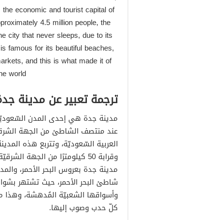
ترجمة تعبير عن نافورة جدة
 the economic and tourist capital of
proximately 4.5 million people, the
e city that never sleeps, due to its
s famous for its beautiful beaches,
arkets, and this is what made it of
he world.
ترجمة تعبير عن مدينة جدة
مدينة جدة هي إحدى المدن السّعوديّة
عند منتصف الشاطئ من الجهة الشرقيّة،
مدينة جدة بعروس البحر الأحمر، والمدي
شاطئ البحر الأحمر، حيث تشتهر بشواطئ
وأسواقها الشعبيّة المُدهشة، وهذا م
كلّ حدب وصوب إليها.