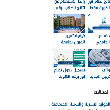
تائج نظام نور
رابط الاستعلام عن
الهوية فقط
نتائج الطلاب برقم
الهوية 1448 عبر
نظام نور
noor.moe.gov.sa
لام عن
كيفية تغيير
الجامعي
القبول بجامعة
الامام
الملك خالد 1448
واتب
تسجيل دخول نظام
يين الجديد
نور برقم الهوية
الوطنية 1448
لمقالات
الموارد البشرية والتنمية الاجتماعية