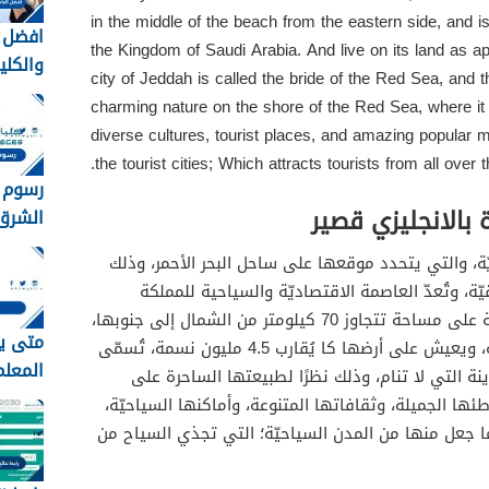
in the middle of the beach from the eastern side, and is
افضل ا
the Kingdom of Saudi Arabia. And live on its land as ap
والكلي
city of Jeddah is called the bride of the Red Sea, and th
السعود
charming nature on the shore of the Red Sea, where it i
1448
diverse cultures, tourist places, and amazing popular m
the tourist cities; Which attracts tourists from all over t
رسوم 
 بالانجليزي قصير
الشرق
8
، والتي يتحدد موقعها على ساحل البحر الأحمر، وذلك
تسديد
 وتُعدّ العاصمة الاقتصاديّة والسياحية للمملكة
العربية السّعوديّة، وتتربع هذه المدينة على مساحة تتجاوز 70 كيلومتر من الشمال إلى جنوبها،
متى ي
وقرابة 50 كيلومترًا من الجهة الشرقيّة، ويعيش على أرضها كا يُقارب 4.5 مليون نسمة، تُسمّى
نة التي لا تنام، وذلك نظرًا لطبيعتها الساحرة على
جميع ا
ها الجميلة، وثقافاتها المتنوعة، وأماكنها السياحيّة،
العربي
ا جعل منها من المدن السياحيّة؛ التي تجذي السياح من