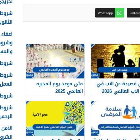
لخريجي ا
شروط 
WhatsApp
Pinter
الثانوية 8
وشروط
والمس
شروط ا
شروط ا
العمل 448
 قصيدة عن الاب في
متى موعد يوم المديره
لاب العالمي 2026
العالمي 2025
شروط ق
شروط ا
الرحمن 
الشرو