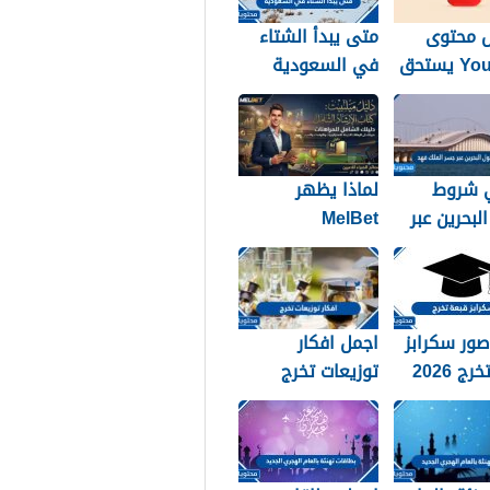
 محتوى
متى يبدأ الشتاء
YouTube يستحق
في السعودية
اظ بالطريقة
1448
؟
 شروط
لماذا يظهر
لبحرين عبر
MelBet
لملك فهد
Guidebook في
نتائج البحث أكثر
من صفحات كثيرة؟
ور سكرابز
اجمل افكار
ج 2026
توزيعات تخرج
2026 بالصور