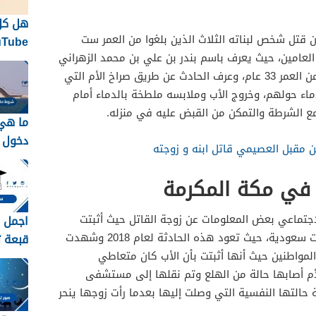
هل كل
عن قتل شخص لبناته الثلاث الذين بلغوا من العمر ست
العامين، حيث يعرف باسم بندر بن علي بن محمد الزهراني
الاحتف
المقيم في مدينة مكة المكرمة يبلغ من العمر 33 عام، وعرف الحادث عن طريق صراخ الأم التي
نفسها
اء حولهم، وخروج الأب وملابسه ملطخة بالدماء أمام
 مع الشرطة والتمكن من القبض عليه في منزله.
ما هي
دخول ا
 مقبل العصيمي قاتل ابنه و زوجته
جسر ا
2026 / 1448
ا في مكة المكرمة
لاجتماعي بعض المعلومات عن زوجة القاتل حيث أثبتت
اجمل ص
التحريات بأنها أفريقية الجنسية وليست سعودية، حيث تعود هذه الحادثة لعام 2018 وشهدت
قبعة تخر
مواطنين حيث أنها أثبتت بأن الأب كان متعاطي
لأم أصابها حالة من الهلع وتم نقلها إلى مستشفى
حالتها النفسية التي وصلت إليها بعدما رأت زوجها ينحر