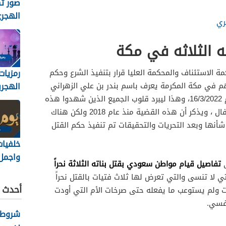
صور ته
الهجري
ري
1448
ه الثلاثه في مكة
رمزيات
ة الاستئناف والمحكمة العليا قرار بتنفيذ الشرع وحكم
الهجري
لهم في مكة المكرمة يعرف باسم بندر بن علي الزهراني
1448
وذلك يوم 13/8/1443 ه‍، الموافق ليوم 16/3/2022، وهذا ليبرد قلوب الجميع الذين شهدوا هذه
الجريمة وكان سبب في وفاة ثلاث أطفال ، ويذكر أن هذه القضية منذ عام 2018 ولكن هناك
شأنها وبعد التحريات والتحقيقات تم تنفيذ حكم القتل
خلفيات
واجمل 
تفاصيل قيام مواطن سعودي بقتل بناته الثلاثة نحراً
ى
والرمز
 لا تنسى والتي تعرض لها ثلاث فتيات بالقتل نحراً
عاشورا
أحدث ا
 ولم يستوعب ما يفعله حتى صرخات الأم التي أودت
/2026
نفسي.
شروط ك