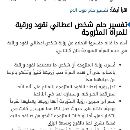
اقرأ أيضاً:
تفسير حلم موت الام
تفسير حلم شخص اعطاني نقود ورقية
للمرأة المتزوجة
أهم ما قاله مفسروا الأحلام عن رؤية شخص اعطاني نقود ورقية
في منام المرأة المتزوجة كان كالتالي:
فُسرت رؤية المتزوجة أن شخص ما يعطيها نقود ورقية
بالمنام، على أن هذه المرأة تحب زوجها كثيراً وتشعر بالرضا
عن حياتهما معاً.
تدل رؤية إعطاء النقود للمتزوجة بالمنام على أنه الله
سيرزقها الخير كله، وسيبارك لها في أبنائها.
فسر ابن سيرين، رؤية المتزوجة أنها زوجها يعطيها نقوداً
ورقية، دلالة على حدوث حمل لها عما قريب إن كانت في
إنتظار حمل، أما لو كانت المتزوجة تشكو من ضائقة مالية
فهذا بشرى لها بالفرج وبسعة الرزق.