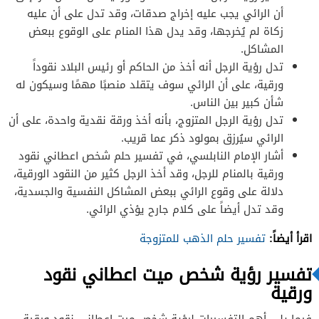
أن الرائي يجب عليه إخراج صدقات، وقد تدل على أن عليه
زكاة لم يُخرجها، وقد يدل هذا المنام على الوقوع ببعض
المشاكل.
تدل رؤية الرجل أنه أخذ من الحاكم أو رئيس البلاد نقوداً
ورقية، على أن الرائي سوف يتقلد منصبًا مهمًا وسيكون له
شأن كبير بين الناس.
تدل رؤية الرجل المتزوج، بأنه أخذ ورقة نقدية واحدة، على أن
الرائي سيُرزق بمولود ذكر عما قريب.
أشار الإمام النابلسي، في تفسير حلم شخص اعطاني نقود
ورقية بالمنام للرجل، وقد أخذ الرجل كثير من النقود الورقية،
دلالة على وقوع الرائي ببعض المشاكل النفسية والجسدية،
وقد تدل أيضاً على كلام جارح يؤذي الرائي.
اقرأ أيضاً:
تفسير حلم الذهب للمتزوجة
تفسير رؤية شخص ميت اعطاني نقود
ورقية
فيما يلي أهم التفسيرات لرؤية شخص ميت اعطاني نقود ورقية