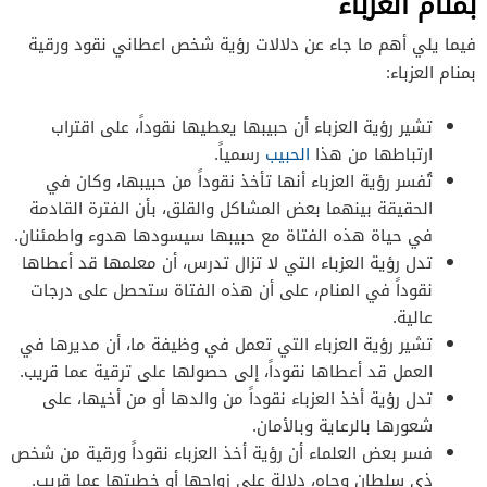
بمنام العزباء
فيما يلي أهم ما جاء عن دلالات رؤية شخص اعطاني نقود ورقية
بمنام العزباء:
تشير رؤية العزباء أن حبيبها يعطيها نقوداً، على اقتراب
ارتباطها من هذا
الحبيب
رسمياً.
تُفسر رؤية العزباء أنها تأخذ نقوداً من حبيبها، وكان في
الحقيقة بينهما بعض المشاكل والقلق، بأن الفترة القادمة
في حياة هذه الفتاة مع حبيبها سيسودها هدوء واطمئنان.
تدل رؤية العزباء التي لا تزال تدرس، أن معلمها قد أعطاها
نقوداً في المنام، على أن هذه الفتاة ستحصل على درجات
عالية.
تشير رؤية العزباء التي تعمل في وظيفة ما، أن مديرها في
العمل قد أعطاها نقوداً، إلى حصولها على ترقية عما قريب.
تدل رؤية أخذ العزباء نقوداً من والدها أو من أخيها، على
شعورها بالرعاية وبالأمان.
فسر بعض العلماء أن رؤية أخذ العزباء نقوداً ورقية من شخص
ذي سلطان وجاه، دلالة على زواجها أو خطبتها عما قريب.