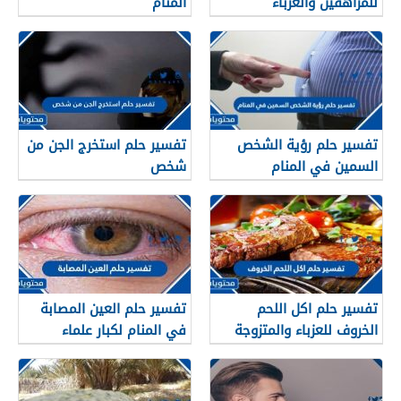
للمراهقين والعزباء
المنام
والمتزوجة
تفسير حلم رؤية الشخص
تفسير حلم استخرج الجن من
السمين في المنام
شخص
تفسير حلم اكل اللحم
تفسير حلم العين المصابة
الخروف للعزباء والمتزوجة
في المنام لكبار علماء
والحامل وللرجل
تفسير الأحلام والمنامات