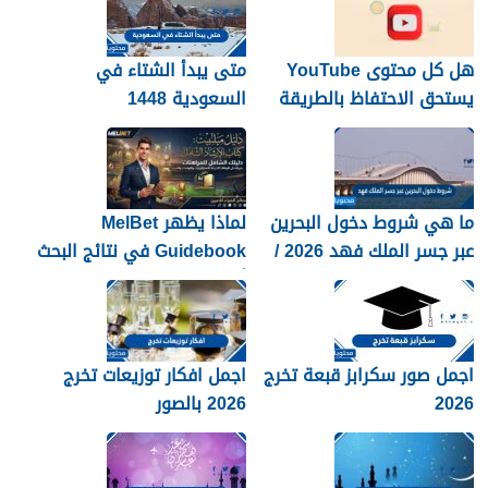
هل كل محتوى YouTube
متى يبدأ الشتاء في
يستحق الاحتفاظ بالطريقة
السعودية 1448
نفسها؟
ما هي شروط دخول البحرين
لماذا يظهر MelBet
عبر جسر الملك فهد 2026 /
Guidebook في نتائج البحث
1448
أكثر من صفحات كثيرة؟
اجمل صور سكرابز قبعة تخرج
اجمل افكار توزيعات تخرج
2026
2026 بالصور