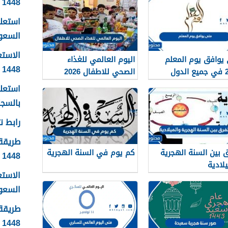
1448
استعلا
السعودية 1448 ال
الاستع
يوافق يوم المعلم
اليوم العالمي للغذاء
1448
2026 في جميع الدول
الصحي للاطفال 2026
ية
استعلا
بالسجل 
رابط نت
طريقة 
ق بين السنة الهجرية
كم يوم في السنة الهجرية
1448
يلادية
الاست
السعودية
طريقة 
1448