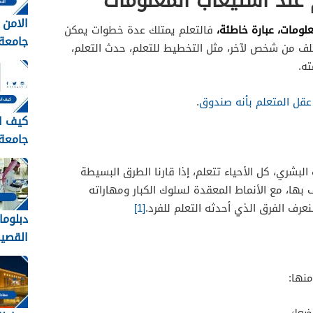
 عند استيعاب المعلومات
الامن 
علومات، عبارة خاطئة،
فالتعلم يمتلك عدة خطوات يمكن
من شخص لآخر، مثل التخطيط للتعلم، حدث التعلم،
الشرو
ته.
التقدي
عقل المتعلم بأنه صندوق
.
كيف ا
جامعة 
1448
بشري، كل الأحياء تتعلم، إذا قارنا الطرق البسيطة
بها، مع الأنماط المعقدة لسلوك الكبار ومهاراته
عرف الفرق الذي أحدثه التعلم للفرد.
[1]
دبلوما
ورابط 
دبلوما
منها:
القصي
s.com