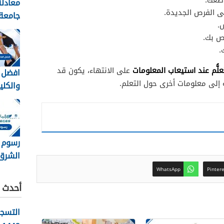
ضعك.
معادلة
لى الفرص الجديدة.
جامعة 
.
نورة 1448
ص بك.
.
تعلُّم عند استيعاب المعلومات
على الانتهاء، يكون قد
افضل ا
ة إلى معلومات أخرى حول التعلم.
والكلي
السعود
1448
رسوم 
الشرق
8
WhatsApp
Pinter
تسديد
أحدث ا
التسج