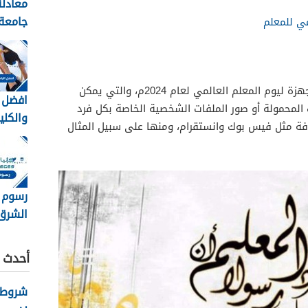
معادلة
جامعة 
ي للمعلم
نورة 1448
هنالك عدد كبير من أجمل الثيمات المجهزة ليوم المعلم العالمي لعام 2024م، والتي يمكن
افضل ا
 المحمولة أو صور الملفات الشخصية الخاصة بكل فرد
والكلي
وفة مثل فيس بوك وانستقرام، ومنها على سبيل المثال
السعود
1448
رسوم 
الشرق
8
تسديد
أحدث ا
شروط ك