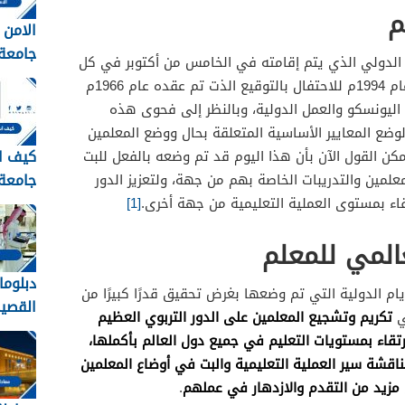
م
الامن 
 الدولي الذي يتم إقامته في الخامس من أكتوبر في كل
الشرو
عام، حيث أنه قد تأسس بالفعل في عام 1994م للاحتفال بالتوقيع الذت تم عقده عام 1966م
التقدي
ليونسكو والعمل الدولية، وبالنظر إلى فحوى هذه
وضع المعايير الأساسية المتعلقة بحال ووضع المعلمين
كيف ا
مكن القول الآن بأن هذا اليوم قد تم وضعه بالفعل للبت
جامعة 
علمين والتدريبات الخاصة بهم من جهة، ولتعزيز الدور
1448
اء بمستوى العملية التعليمية من جهة أخرى.
[1]
المي للمعلم
دبلوما
يام الدولية التي تم وضعها بغرض تحقيق قدرًا كبيرًا من
تكريم وتشجيع المعلمين على الدور التربوي العظيم
ي
ورابط 
قاء بمستويات التعليم في جميع دول العالم بأكملها،
دبلوما
قشة سير العملية التعليمية والبت في أوضاع المعلمين
القصي
 مزيد من التقدم والازدهار في عملهم
.
s.com