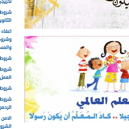
لخريجي ا
شروط 
الثانوية 8
وشروط
والمس
شروط ا
شروط ا
العمل 448
شروط ق
شروط ا
الرحمن 
الشرو