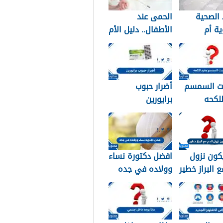
الصحية
الحمى عند
ة أم
الأطفال.. دليل الأم
دية؟ دليلك
للتعامل الآمن في
 النوع
المنزل
ب لبشرتك
ت السمسم
أضرار حبوب
لكحه
برايورين
كون نزول
افضل دكتورة نساء
ع البراز خطير
وولاده في جده
2026