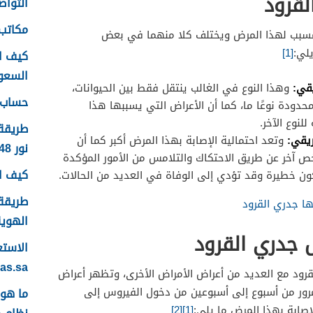
لقرود
التواصل
مكاتب 
مسبب لهذا المرض ويختلف كلا منهما في بعض
لي:
[1]
كيف ا
السعودية
يقي:
وهذا النوع في الغالب ينتقل فقط بين الحيوانات،
حساب ع
حدودة نوعًا ما، كما أن الأعراض التي يسببها هذا
لنوع الآخر.
طريقة
ريقي:
وتعد احتمالية الإصابة بهذا المرض أكبر كما أن
نور 1448
 آخر عن طريق الاحتكاك والتلامس من الأمور المؤكدة
كيف اس
ون خطيرة وقد تؤدي إلى الوفاة في العديد من الحالات.
طريقة 
ها جدري القرود
الهوية 48
 جدري القرود
yas.sa
رود مع العديد من أعراض الأمراض الأخرى، وتظهر أعراض
ور من أسبوع إلى أسبوعين من دخول الفيروس إلى
صابة بهذا المرض ما يلي:
[1]
[2]