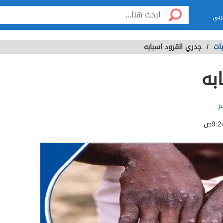
ربي
ات
/
جدري القرود اسبابه
به
ر