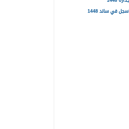
ره 1448
جل في ساند 1448