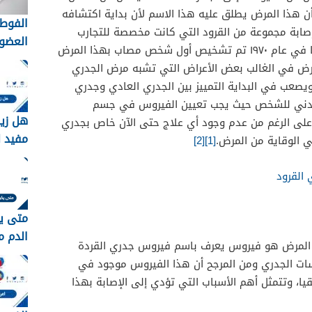
ن هذا المرض يطلق عليه هذا الاسم لأن بداية اكتشافه
الفوط 
تم اكتشاف إصابة مجموعة من القرود التي كانت مخصصة للتجارب
العضوي
والأبحاث العلمية بهذا المرض، وبعدها في عام ١٩٧٠ تم تشخيص أول شخص مصاب بهذا المرض
التقلي
رض في الغالب بعض الأعراض التي تشبه مرض الجدري
لاختيار
يصعب في البداية التمييز بين الجدري العادي وجدري
الأنس
البدني للشخص حيث يجب تعيين الفيروس في جسم
هل زي
ى الرغم من عدم وجود أي علاج حتى الآن خاص بجدري
مفيد ل
في الوقاية من المرض.
[1]
[2]
القرود
متى ي
الدم م
ا المرض هو فيروس يعرف باسم فيروس جدري القردة
ت الجدري ومن المرجح أن هذا الفيروس موجود في
ا، وتتمثل أهم الأسباب التي تؤدي إلى الإصابة بهذا