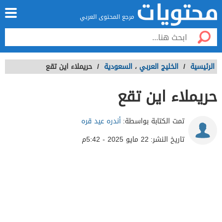
مرجع المحتوى العربي
الرئيسية
/
الخليج العربي
،
السعودية
/
حريملاء اين تقع
حريملاء اين تقع
تمت الكتابة بواسطة:
أندره عيد قره
تاريخ النشر:
22 مايو 2025 - 5:42م