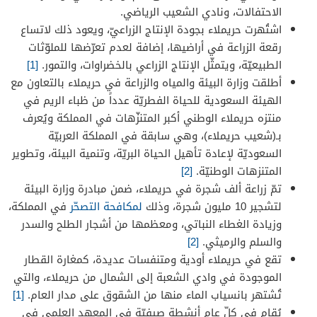
الاحتفالات، ونادي الشعيب الرياضي.
اشتُهرت حريملاء بجودة الإنتاج الزراعيّ، ويعود ذلك لاتساع
رقعة الزراعة في أراضيها، إضافة لعدم تعرّضها للملوّثات
الطبيعيّة، ويتمثّل الإنتاج الزراعي بالخضراوات، والتمور.
[1]
أطلقت وزارة البيئة والمياه والزراعة في حريملاء بالتعاون مع
الهيئة السعودية للحياة الفطريّة عدداً من ظباء الريم في
منتزه حريملاء الوطني أكبر المتنزّهات في المملكة ويُعرف
بـ(شعيب حريملاء)، وهي سابقة في المملكة العربيّة
السعوديّة لإعادة تأهيل الحياة البريّة، وتنمية البيئة، وتطوير
المتنزهات الوطنيّة.
[2]
تمّ زراعة ألف شجرة في حريملاء، ضمن مبادرة وزارة البيئة
لتشجير 10 مليون شجرة، وذلك
لمكافحة التصحّر
في المملكة،
وزيادة الغطاء النباتي، ومعظمها من أشجار الطلح والسدر
والسلم والرميثي.
[2]
تقع في حريملاء أودية ومتنفسات عديدة، كمغارة القطار
الموجودة في وادي الشعبة إلى الشمال من حريملاء، والتي
تُشتهر بانسياب الماء منها من الشقوق على مدار العام.
[1]
يُقام في كلّ عامٍ أنشطة صيفيّة في المعهد العلمي في