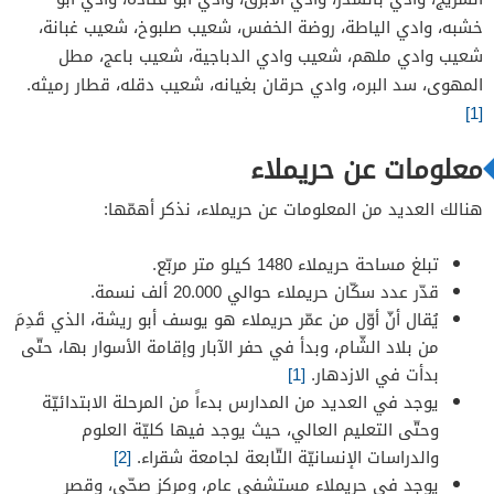
خشبه، وادي الياطة، روضة الخفس، شعيب صلبوخ، شعيب غبانة،
شعيب وادي ملهم، شعيب وادي الدباجية، شعيب باعج، مطل
المهوى، سد البره، وادي حرقان بغيانه، شعيب دقله، قطار رميثه.
[1]
معلومات عن حريملاء
هنالك العديد من المعلومات عن حريملاء، نذكر أهمّها:
تبلغ مساحة حريملاء 1480 كيلو متر مربّع.
قدّر عدد سكّان حريملاء حوالي 20.000 ألف نسمة.
يُقال أنّ أوّل من عمّر حريملاء هو يوسف أبو ريشة، الذي قَدِمَ
من بلاد الشّام، وبدأ في حفر الآبار وإقامة الأسوار بها، حتّى
بدأت في الازدهار.
[1]
يوجد في العديد من المدارس بدءاً من المرحلة الابتدائيّة
وحتّى التعليم العالي، حيث يوجد فيها كليّة العلوم
والدراسات الإنسانيّة التّابعة لجامعة شقراء.
[2]
يوجد في حريملاء مستشفى عام، ومركز صحّي، وقصر