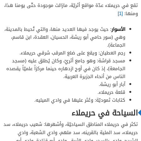
تقع في حريملاء عدّة مواقع أثريّة، مازالت موجودة حتّى يومنا هذا،
ومنها:
[1]
الأسوار
: حيث يوجد فيها العديد منها، والتي تُحيط بالمدينة،
وهي (سور حامي أبو ريشة، الحسيان، العقدة، ابن قاسم،
الجماعة).
رجم العطيان: ويقع على ضلع المرقب شرقي حريملاء.
مسجد قراشة: وهو جامع أثريّ، وكان يُطلق عليه (مسجد
الجامعة)، إذ كان في أوج ازدهاره حينما مركزاً علميّاً يقصده
الناس من أنحاء الجزيرة العربية.
آبار أبو ريشة.
قلعة حريملاء.
كتابات ثموديّة: وعُثر عليها في وادي الميليه.
السياحة في حريملاء
تكثر في حريملاء المناطق السياحيّة، وأشهرها: شعيب حريملاء، سد
حريملاء، سد الملية بالقرينه، سد ملهم، وادي الشعبة، وادي
الشريج، وادي بالسدر، وادي الأبرق، وادي أبو قتادة، وادي أبو