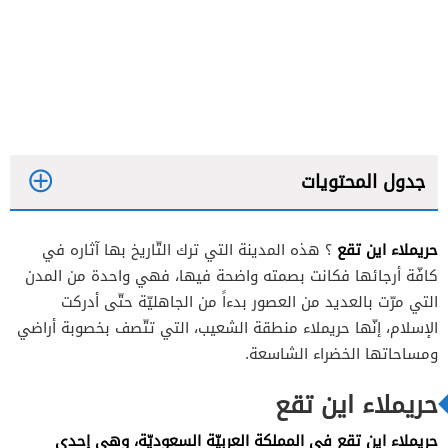
جدول المحتويات
حريملاء اين تقع
؟ هذه المدينة التي ترك التّاريخ بها آثاره في
كافّة أرجائها فكانت بصمته واضحة فيها، فهي واحدة من المدن
التي مرّت بالعديد من العصور بدءاً من الجاهليّة حتّى أدركت
الإسلام، إنّها حريملاء منطقة الشعيب، التي تتّصف بخصوبة أراضي
ومساحاتها الخضراء الشاسعة.
حريملاء اين تقع
حريملاء اين تقع في المملكة العربيّة السعوديّة، وهي إحدى