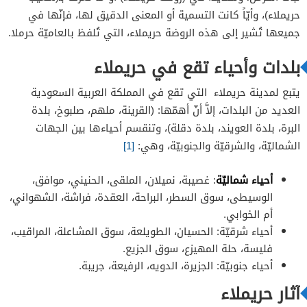
حريملاء)، وأيّاً كانت التسمية أو المعنى الدقيق لها، فإنّها في
جميعها تُشير إلى هذه الروضة حريملاء، التي تُلفظ بالعاميّة حرملا.
بلدات وأحياء تقع في حريملاء
يتبع لمدينة حريملاء التي تقع في المملكة العربية السعودية
العديد من البلدات، إلاَّ أنّ أهمّها: (القرينة، ملهم، صلبوخ، بلدة
البرة، بلدة العويند، بلدة دقلة)، وتنقسم أحياءها بين الجهات
الشماليّة، والشرقيّة والجنوبيّة، وهي:
[1]
أحياء شماليّة
: غصيبة، نميلان، الملقى، الحنيني، موافق،
الوسيطى، سوق السطر، البراحة، العقدة، فراشة، الشهواني،
أم الخوابي.
أحياء شرقيّة: الحسيان، الطويلعة، سوق المشاعلة، المراقيب،
فليسة، حلة المهيزع، سوق الجزيع.
أحياء جنوبيّة: الجزيرة، الدويه، الرفيعة، جريبة.
آثار حريملاء