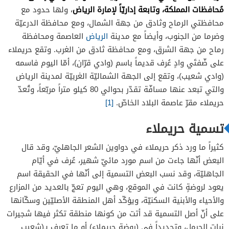
مُحافظات المملكة، وتابعة إداريّاً لإمارة الرياض
، ولها حدود مع
محافظتي الرماح وثادق من جهة الشمال، ومع محافظة الدرعيّة
وضرما من الجنوب، وأيضاً مع مدينة
الرياض
العاصمة ومحافظة
رماح من جهة الشرق، ومع محافظة ثادق من الغرب. وتقع حريملاء
على ضّفتَي وادٍ عُرف قديماً باسم (وادي قرّان)، أمّا اليوم فاسمه
(وادي شعيب)، وتقع إلى الجهة الشماليّة الغربيّة لمدينة الرياض
والتي تبعد عنها مسافّة تقدّر بحوالي 80 كيلو متراً مربّعاً، وتُعدّ
حريملاء مقرّ عاصمة البلاد الخاصّ.
[1]
تسمية حريملاء
كثيراً ما ورد ذكر حريملاء في دواوين الشعر الجاهليّ، وقد قال
البعض أنّها جاءت من اسم مورد مائيّ شهير، عُرف في أيّام
الجاهليّة، وقد نسب البعض التسمية إلى أنّها في الحقيقة اسم
يعود لروضةٍ كانت في الموقع، وهي اليوم تعجّ بالعديد من المزارع
والأحياء والأبنية السكنيّة، ويؤكّد أهل المنطقة الأصليّين وسكّانها
على أنّ أصل التسمية قد أتت من كونها منطقة تكثر فيها شجيرات
نبات الحرمل، وتحديداً في (روضة حريملاء) أو ما تعرف بـ(شعيب